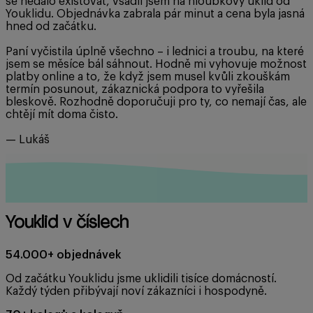
se nedalo existovat, vsadil jsem na hloubkový úklid od
Youklidu. Objednávka zabrala pár minut a cena byla jasná
hned od začátku.
Paní vyčistila úplně všechno – i lednici a troubu, na které
jsem se měsíce bál sáhnout. Hodně mi vyhovuje možnost
platby online a to, že když jsem musel kvůli zkouškám
termín posunout, zákaznická podpora to vyřešila
bleskově. Rozhodně doporučuji pro ty, co nemají čas, ale
chtějí mít doma čisto.
— Lukáš
Youklid v číslech
54.000+ objednávek
Od začátku Youklidu jsme uklidili tisíce domácností.
Každý týden přibývají noví zákazníci i hospodyně.