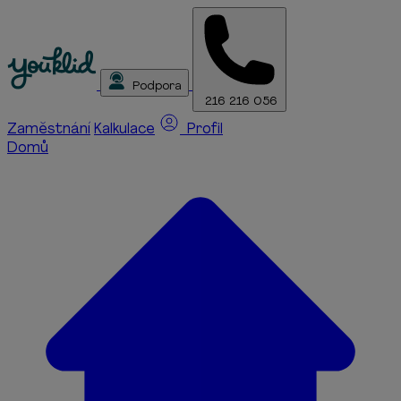
Podpora
216 216 056
Zaměstnání
Kalkulace
Profil
Domů