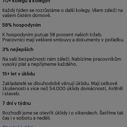
70+ kolegů a kolegyň
Každý týden se rozrůstáme o další kolegy. Všem záleží na
vašem čistém domově.
58% hospodyním
K hospodyním putuje 58 procent našich tržeb.
Pracovníci mají veškeré smlouvy a dokumenty v pořádku.
3% nejlepších
Na vaší bezpečnosti nám záleží. Nabízíme pracovníkům
vysoký plat a nepřijmeme každého.
15+ let v úklidu
Zakladatelé se dlouhodobě věnují úklidu. Mají celkově
zkušenosti s více než 54.000 úklidy domácností, AirBnB
i staveb.
7 dní v týdnu
Rozhodli jsme se otevřít úklidy i o víkendech. Šetříme tak
čas i v sobotu a neděli.