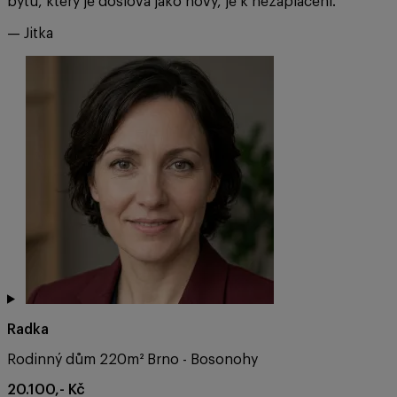
bytu, který je doslova jako nový, je k nezaplacení.
— Jitka
Radka
Rodinný dům 220m² Brno - Bosonohy
20.100,- Kč