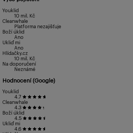
Youklid
10 mil. Kč
Cleanwhale
Platforma nezajišťuje
Boží úklid
Ano
Ukliď mi
Ano
Hlídаčky.cz
10 mil. Kč
Na doporučení
Neznámé
Hodnocení (Google)
Youklid
4.7
Cleanwhale
4.3
Boží úklid
4.5
Ukliď mi
4.6