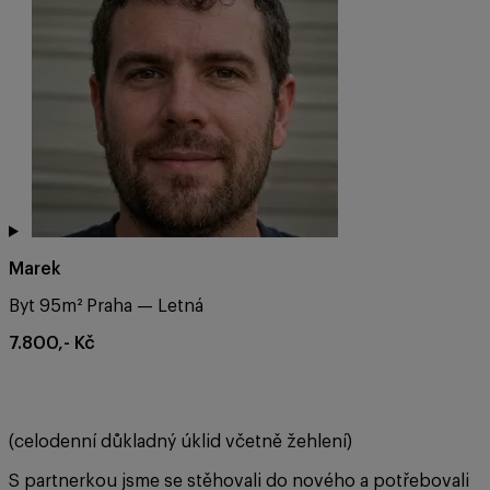
Marek
Byt 95m² Praha — Letná
7.800,- Kč
(celodenní důkladný úklid včetně žehlení)
S partnerkou jsme se stěhovali do nového a potřebovali