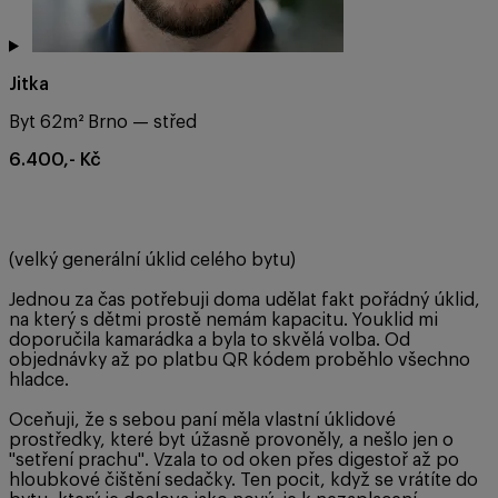
Jitka
Byt 62m² Brno — střed
6.400,- Kč
(velký generální úklid celého bytu)
Jednou za čas potřebuji doma udělat fakt pořádný úklid,
na který s dětmi prostě nemám kapacitu. Youklid mi
doporučila kamarádka a byla to skvělá volba. Od
objednávky až po platbu QR kódem proběhlo všechno
hladce.
Oceňuji, že s sebou paní měla vlastní úklidové
prostředky, které byt úžasně provoněly, a nešlo jen o
"setření prachu". Vzala to od oken přes digestoř až po
hloubkové čištění sedačky. Ten pocit, když se vrátíte do