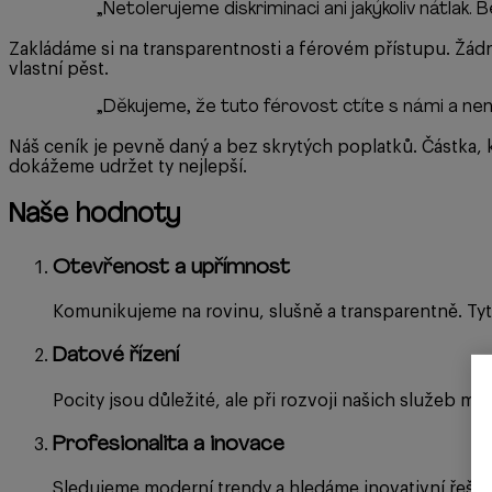
„
Netolerujeme diskriminaci ani jakýkoliv nátlak.
Zakládáme si na transparentnosti a férovém přístupu. Žádn
vlastní pěst.
„
Děkujeme, že tuto férovost ctíte s námi a nen
Náš ceník je pevně daný a bez skrytých poplatků. Částka, kt
dokážeme udržet ty nejlepší.
Naše hodnoty
Otevřenost a upřímnost
Komunikujeme na rovinu, slušně a transparentně. Tyt
Datové řízení
Pocity jsou důležité, ale při rozvoji našich služeb maj
Profesionalita a inovace
Sledujeme moderní trendy a hledáme inovativní řešen