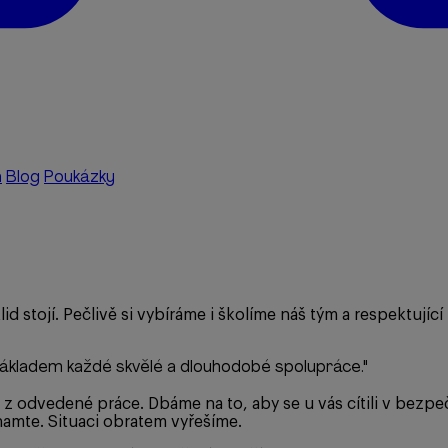
a
Blog
Poukázky
lid stojí. Pečlivě si vybíráme i školíme náš tým a respektující
základem každé skvělé a dlouhodobé spolupráce.
"
 z odvedené práce. Dbáme na to, aby se u vás cítili v bezpeč
amte. Situaci obratem vyřešíme.