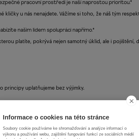
 Bezpečné pracovní prostředí je naší naprostou prioritou.
"
é kličky u nás nenajdete. Vážíme si toho, že náš tým respe
abízíte našim lidem spolupráci napřímo.
"
erou platíte, pokrývá nejen samotný úklid, ale i pojištění, 
o principy uplatňujeme bez výjimky.
í hlavní slovo vždy tvrdá data a fakta.
Informace o cookies na této stránce
Soubory cookie používáme ke shromažďování a analýze informací o
výkonu a používání webu, zajištění fungování funkcí ze sociálních médií
í, abychom vám mohli nabízet nejlepší služby na trhu.