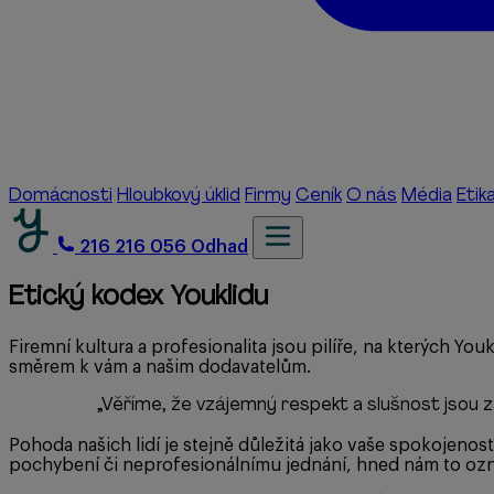
Domácnosti
Hloubkový úklid
Firmy
Ceník
O nás
Média
Etik
216 216 056
Odhad
Etický kodex Youklidu
Firemní kultura a profesionalita jsou pilíře, na kterých Youk
směrem k vám a našim dodavatelům.
„
Věříme, že vzájemný respekt a slušnost jsou 
Pohoda našich lidí je stejně důležitá jako vaše spokojenost
pochybení či neprofesionálnímu jednání, hned nám to ozn