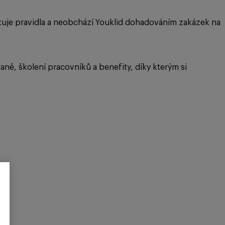
ktuje pravidla a neobchází Youklid dohadováním zakázek na
daně, školení pracovníků a benefity, díky kterým si