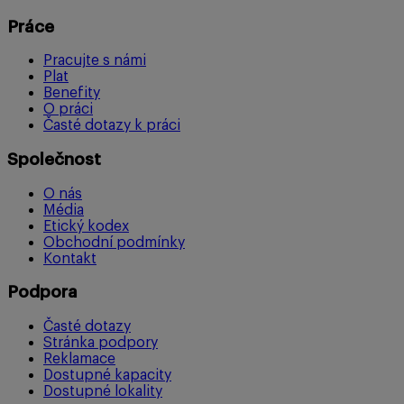
Práce
Pracujte s námi
Plat
Benefity
O práci
Časté dotazy k práci
Společnost
O nás
Média
Etický kodex
Obchodní podmínky
Kontakt
Podpora
Časté dotazy
Stránka podpory
Reklamace
Dostupné kapacity
Dostupné lokality