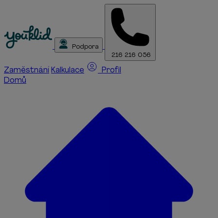
Podpora
216 216 056
Zaměstnání
Kalkulace
Profil
Domů