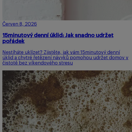
Červen 8, 2026
15minutový denní úklid: Jak snadno udržet
pořádek
Nestíháte uklízet? Zjistěte, jak vám 15minutový denní
úklid a chytré řetězení návyků pomohou udržet domov v
čistotě bez víkendového stresu