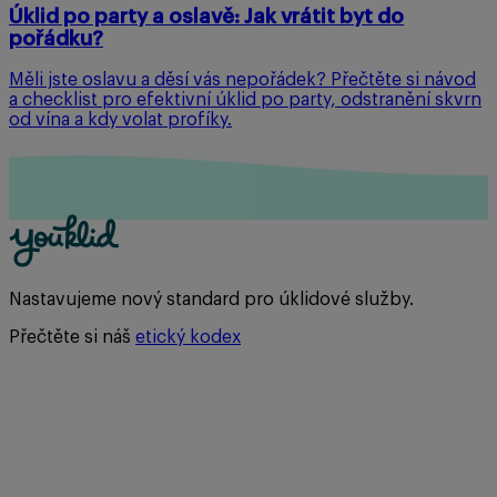
Úklid po party a oslavě: Jak vrátit byt do
pořádku?
Měli jste oslavu a děsí vás nepořádek? Přečtěte si návod
a checklist pro efektivní úklid po party, odstranění skvrn
od vína a kdy volat profíky.
Nastavujeme nový standard pro úklidové služby.
Přečtěte si náš
etický kodex