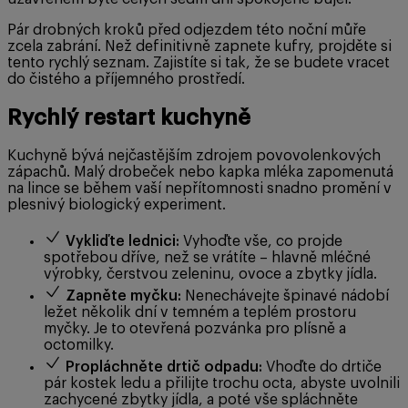
Pár drobných kroků před odjezdem této noční můře
zcela zabrání. Než definitivně zapnete kufry, projděte si
tento rychlý seznam. Zajistíte si tak, že se budete vracet
do čistého a příjemného prostředí.
Rychlý restart kuchyně
Kuchyně bývá nejčastějším zdrojem povovolenkových
zápachů. Malý drobeček nebo kapka mléka zapomenutá
na lince se během vaší nepřítomnosti snadno promění v
plesnivý biologický experiment.
Vykliďte lednici:
Vyhoďte vše, co projde
spotřebou dříve, než se vrátíte – hlavně mléčné
výrobky, čerstvou zeleninu, ovoce a zbytky jídla.
Zapněte myčku:
Nenechávejte špinavé nádobí
ležet několik dní v temném a teplém prostoru
myčky. Je to otevřená pozvánka pro plísně a
octomilky.
Propláchněte drtič odpadu:
Vhoďte do drtiče
pár kostek ledu a přilijte trochu octa, abyste uvolnili
zachycené zbytky jídla, a poté vše spláchněte