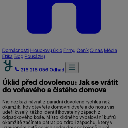
Domácnosti
Hloubkový úklid
Firmy
Ceník
O nás
Média
Etika
Blog
Poukázky
216 216 056
Odhad
Úklid před dovolenou: Jak se vrátit
do voňavého a čistého domova
Nic nezkazí návrat z parádní dovolené rychleji než
okamžik, kdy otevřete domovní dveře a do nosu vás
udeří kyselý, těžko identifikovatelný zápach z
odpadkového koše. Místo klidného vybalování kufrů
okamžitě začínáte pátrat po zdroji zápachu, který v
uzavřeném bytě celých sedm dní spokojeně bujel.