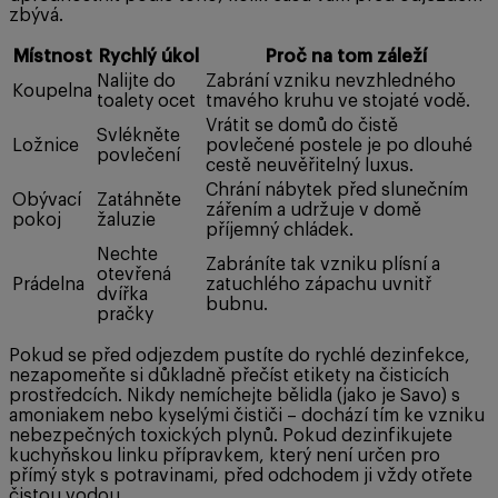
zbývá.
Místnost
Rychlý úkol
Proč na tom záleží
Nalijte do
Zabrání vzniku nevzhledného
Koupelna
toalety ocet
tmavého kruhu ve stojaté vodě.
Vrátit se domů do čistě
Svlékněte
Ložnice
povlečené postele je po dlouhé
povlečení
cestě neuvěřitelný luxus.
Chrání nábytek před slunečním
Obývací
Zatáhněte
zářením a udržuje v domě
pokoj
žaluzie
příjemný chládek.
Nechte
Zabráníte tak vzniku plísní a
otevřená
Prádelna
zatuchlého zápachu uvnitř
dvířka
bubnu.
pračky
Pokud se před odjezdem pustíte do rychlé dezinfekce,
nezapomeňte si důkladně přečíst etikety na čisticích
prostředcích. Nikdy nemíchejte bělidla (jako je Savo) s
amoniakem nebo kyselými čističi – dochází tím ke vzniku
nebezpečných toxických plynů. Pokud dezinfikujete
kuchyňskou linku přípravkem, který není určen pro
přímý styk s potravinami, před odchodem ji vždy otřete
čistou vodou.