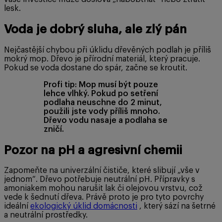
lesk.
Voda je dobrý sluha, ale zlý pán
Nejčastější chybou při úklidu dřevěných podlah je příliš
mokrý mop. Dřevo je přírodní materiál, který pracuje.
Pokud se voda dostane do spár, začne se kroutit.
Profi tip: Mop musí být pouze
lehce vlhký. Pokud po setření
podlaha neuschne do 2 minut,
použili jste vody příliš mnoho.
Dřevo vodu nasaje a podlaha se
zničí.
Pozor na pH a agresivní chemii
Zapomeňte na univerzální čističe, které slibují „vše v
jednom“. Dřevo potřebuje neutrální pH. Přípravky s
amoniakem mohou narušit lak či olejovou vrstvu, což
vede k šednutí dřeva. Právě proto je pro tyto povrchy
ideální
ekologický úklid domácnosti
, který sází na šetrné
a neutrální prostředky.