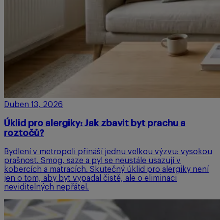
Duben 13, 2026
Úklid pro alergiky: Jak zbavit byt prachu a
roztočů?
Bydlení v metropoli přináší jednu velkou výzvu: vysokou
prašnost. Smog, saze a pyl se neustále usazují v
kobercích a matracích. Skutečný úklid pro alergiky není
jen o tom, aby byt vypadal čistě, ale o eliminaci
neviditelných nepřátel.