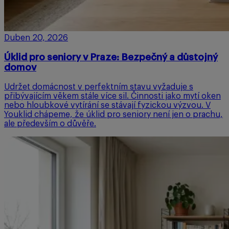
Duben 20, 2026
Úklid pro seniory v Praze: Bezpečný a důstojný
domov
Udržet domácnost v perfektním stavu vyžaduje s
přibývajícím věkem stále více sil. Činnosti jako mytí oken
nebo hloubkové vytírání se stávají fyzickou výzvou. V
Youklid chápeme, že úklid pro seniory není jen o prachu,
ale především o důvěře.