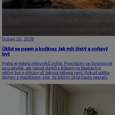
Duben 20, 2026
Úklid se psem a kočkou: Jak mít čistý a voňavý
byt
Praha je město milovníků zvířat. Procházky ve Stromovce
jsou skvělé, ale návrat domů s blátem na tlapkách a
věčný boj s chlupy už taková zábava není. Pokud sdílíte
domov s mazlíčkem, víte, že běžný úklid často nestačí.