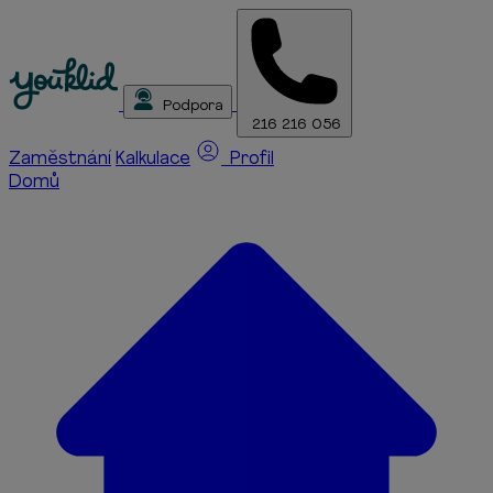
Podpora
216 216 056
Zaměstnání
Kalkulace
Profil
Domů