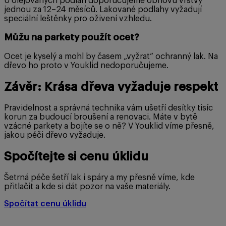
U olejovaných podlah doporučujeme obnovu vrstvy
jednou za 12–24 měsíců. Lakované podlahy vyžadují
speciální leštěnky pro oživení vzhledu.
Můžu na parkety použít ocet?
Ocet je kyselý a mohl by časem „vyžrat“ ochranný lak. Na
dřevo ho proto v Youklid nedoporučujeme.
Závěr: Krása dřeva vyžaduje respekt
Pravidelnost a správná technika vám ušetří desítky tisíc
korun za budoucí broušení a renovaci. Máte v bytě
vzácné parkety a bojíte se o ně? V Youklid víme přesně,
jakou péči dřevo vyžaduje.
Spočítejte si cenu úklidu
Šetrná péče šetří lak i spáry a my přesně víme, kde
přitlačit a kde si dát pozor na vaše materiály.
Spočítat cenu úklidu