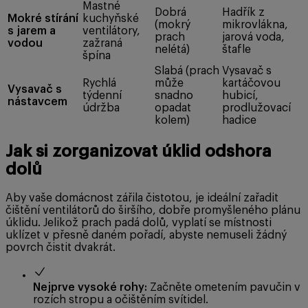
Mastné
Dobrá
Hadřík z
Mokré stírání
kuchyňské
(mokrý
mikrovlákna,
s jarem a
ventilátory,
prach
jarová voda,
vodou
zažraná
nelétá)
štafle
špína
Slabá (prach
Vysavač s
Rychlá
může
kartáčovou
Vysavač s
týdenní
snadno
hubicí,
nástavcem
údržba
opadat
prodlužovací
kolem)
hadice
Jak si zorganizovat úklid odshora
dolů
Aby vaše domácnost zářila čistotou, je ideální zařadit
čištění ventilátorů do širšího, dobře promyšleného plánu
úklidu. Jelikož prach padá dolů, vyplatí se místnosti
uklízet v přesně daném pořadí, abyste nemuseli žádný
povrch čistit dvakrát.
Nejprve vysoké rohy:
Začněte ometením pavučin v
rozích stropu a očištěním svítidel.