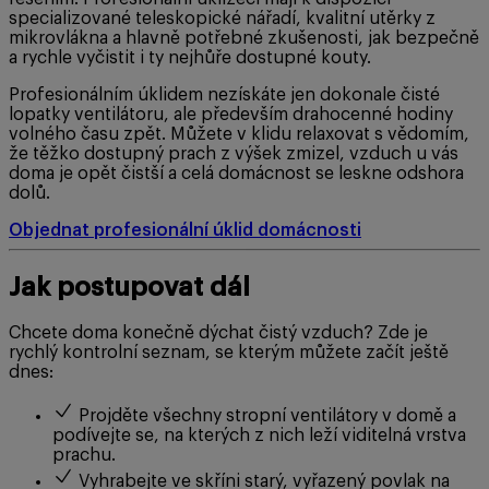
specializované teleskopické nářadí, kvalitní utěrky z
mikrovlákna a hlavně potřebné zkušenosti, jak bezpečně
a rychle vyčistit i ty nejhůře dostupné kouty.
Profesionálním úklidem nezískáte jen dokonale čisté
lopatky ventilátoru, ale především drahocenné hodiny
volného času zpět. Můžete v klidu relaxovat s vědomím,
že těžko dostupný prach z výšek zmizel, vzduch u vás
doma je opět čistší a celá domácnost se leskne odshora
dolů.
Objednat profesionální úklid domácnosti
Jak postupovat dál
Chcete doma konečně dýchat čistý vzduch? Zde je
rychlý kontrolní seznam, se kterým můžete začít ještě
dnes:
Projděte všechny stropní ventilátory v domě a
podívejte se, na kterých z nich leží viditelná vrstva
prachu.
Vyhrabejte ve skříni starý, vyřazený povlak na