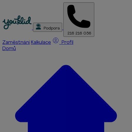
Podpora
216 216 056
Zaměstnání
Kalkulace
Profil
Domů