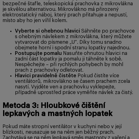
bezpečné štafle, teleskopická prachovka z mikrovlákna
je skvělou alternativou. Mikrovlákno má přirozený
elektrostatický náboj, který prach přitahuje a nepustí,
místo aby ho jen vířil kolem.
Vyberte si ohebnou hlavici
Sáhněte po prachovce
s ohebným návlekem z mikrovlákna, který můžete
vytvarovat do písmene „U“. Díky tomu snadno
obejmete horní i spodní stranu lopatky najednou.
Postupujte pomalu
Nasuňte ohnutou hlavici na
zadní část lopatky ja pomalu ji táhněte k sobě.
Nespěchejte – při rychlých pohybech by mohl
prach z prachovky odletovat.
Hlavici pravidelně čistěte
Pokud čistíte více
ventilátorů, mikrovlákno se časem prachem zcela
nasytí. Vyjděte ven a prachovku vyklepejte,
případně uprostřed práce vyměňte návlek za čistý.
Metoda 3: Hloubkové čištění
lepkavých a mastných lopatek
Pokud máte stropní ventilátor v kuchyni nebo v její
blízkosti, neusazuje se na něm jen běžný prach.
Zachytává se na něm lepkavá směs mastnoty z vaření a