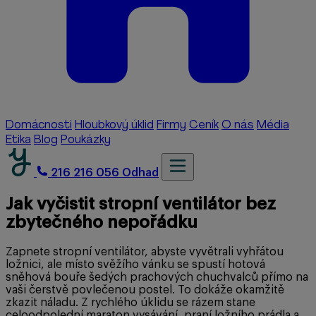
Domácnosti
Hloubkový úklid
Firmy
Ceník
O nás
Média
Etika
Blog
Poukázky
216 216 056
Odhad
Jak vyčistit stropní ventilátor bez
zbytečného nepořádku
Zapnete stropní ventilátor, abyste vyvětrali vyhřátou
ložnici, ale místo svěžího vánku se spustí hotová
sněhová bouře šedých prachových chuchvalců přímo na
vaši čerstvě povlečenou postel. To dokáže okamžitě
zkazit náladu. Z rychlého úklidu se rázem stane
celoodpolední maraton vysávání, praní ložního prádla a