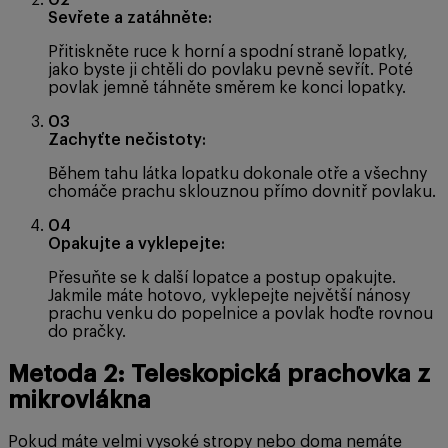
02
Sevřete a zatáhněte:
Přitiskněte ruce k horní a spodní straně lopatky,
jako byste ji chtěli do povlaku pevně sevřít. Poté
povlak jemně táhněte směrem ke konci lopatky.
03
Zachyťte nečistoty:
Během tahu látka lopatku dokonale otře a všechny
chomáče prachu sklouznou přímo dovnitř povlaku.
04
Opakujte a vyklepejte:
Přesuňte se k další lopatce a postup opakujte.
Jakmile máte hotovo, vyklepejte největší nánosy
prachu venku do popelnice a povlak hoďte rovnou
do pračky.
Metoda 2: Teleskopická prachovka z
mikrovlákna
Pokud máte velmi vysoké stropy nebo doma nemáte