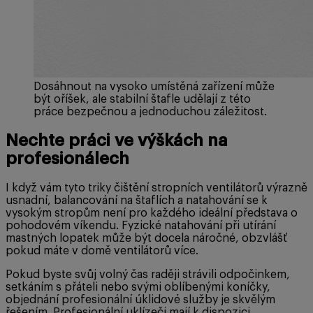
Dosáhnout na vysoko umístěná zařízení může
být oříšek, ale stabilní štafle udělají z této
práce bezpečnou a jednoduchou záležitost.
Nechte práci ve výškách na
profesionálech
I když vám tyto triky čištění stropních ventilátorů výrazně
usnadní, balancování na štaflích a natahování se k
vysokým stropům není pro každého ideální představa o
pohodovém víkendu. Fyzické natahování při utírání
mastných lopatek může být docela náročné, obzvlášť
pokud máte v domě ventilátorů více.
Pokud byste svůj volný čas raději strávili odpočinkem,
setkáním s přáteli nebo svými oblíbenými koníčky,
objednání profesionální úklidové služby je skvělým
řešením. Profesionální uklízeči mají k dispozici