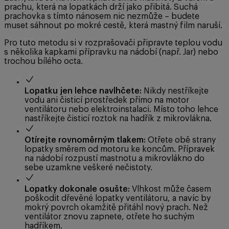
prachu, která na lopatkách drží jako přibitá. Suchá
prachovka s tímto nánosem nic nezmůže – budete
muset sáhnout po mokré cestě, která mastný film naruší.
Pro tuto metodu si v rozprašovači připravte teplou vodu
s několika kapkami přípravku na nádobí (např. Jar) nebo
trochou bílého octa.
Lopatku jen lehce navlhčete:
Nikdy nestříkejte
vodu ani čisticí prostředek přímo na motor
ventilátoru nebo elektroinstalaci. Místo toho lehce
nastříkejte čisticí roztok na hadřík z mikrovlákna.
Otírejte rovnoměrným tlakem:
Otřete obě strany
lopatky směrem od motoru ke koncům. Přípravek
na nádobí rozpustí mastnotu a mikrovlákno do
sebe uzamkne veškeré nečistoty.
Lopatky dokonale osušte:
Vlhkost může časem
poškodit dřevěné lopatky ventilátoru, a navíc by
mokrý povrch okamžitě přitáhl nový prach. Než
ventilátor znovu zapnete, otřete ho suchým
hadříkem.