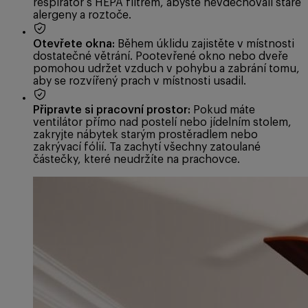
respirátor s HEPA filtrem, abyste nevdechovali staré
alergeny a roztoče.
Otevřete okna:
Během úklidu zajistěte v místnosti
dostatečné větrání. Pootevřené okno nebo dveře
pomohou udržet vzduch v pohybu a zabrání tomu,
aby se rozvířený prach v místnosti usadil.
Připravte si pracovní prostor:
Pokud máte
ventilátor přímo nad postelí nebo jídelním stolem,
zakryjte nábytek starým prostěradlem nebo
zakrývací fólií. Ta zachytí všechny zatoulané
částečky, které neudržíte na prachovce.