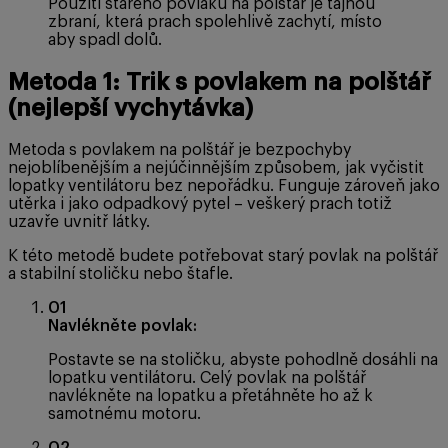
Použití starého povlaku na polštář je tajnou
zbraní, která prach spolehlivě zachytí, místo
aby spadl dolů.
Metoda 1: Trik s povlakem na polštář
(nejlepší vychytávka)
Metoda s povlakem na polštář je bezpochyby
nejoblíbenějším a nejúčinnějším způsobem, jak vyčistit
lopatky ventilátoru bez nepořádku. Funguje zároveň jako
utěrka i jako odpadkový pytel – veškerý prach totiž
uzavře uvnitř látky.
K této metodě budete potřebovat starý povlak na polštář
a stabilní stoličku nebo štafle.
01
Navlékněte povlak:
Postavte se na stoličku, abyste pohodlně dosáhli na
lopatku ventilátoru. Celý povlak na polštář
navlékněte na lopatku a přetáhněte ho až k
samotnému motoru.