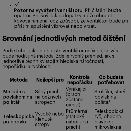
Pozor na vyvážení ventilátoru:
Při čištění buďte
opatrní. Přílišný tlak na lopatky může ohnout
kovová ramena, což způsobí, že ventilátor bude při
příštím spuštění vibrovat nebo vrzat.
Srovnání jednotlivých metod čištění
Podle toho, jak dlouho jste ventilátor nečistili, se vám
bude hodit jiná metoda. Zde je rychlý přehled, jak si
jednotlivé techniky stojí z hlediska náročnosti,
nepořádku a rychlosti.
Kontrola
Co budete
Metoda
Nejlepší pro
nepořádku
potřebovat
Vynikající
Metoda s
Silný prach
Stolička, starý
(prach
povlakem na
na běžných
povlak na
zůstane
polštář
stropech
polštář
uvnitř)
Průměrná
Teleskopická
Vysoké nebo
Teleskopická
(statický
tyč, ohebná
klenuté
prachovka
náboj drží
hlavice z
stropy
prach)
mikrovlákna