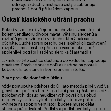
Pravidelná údržba stropního ventilátoru
udržuje vzduch v místnosti čistý a zabraňuje
prachové bouři při každém zapnutí.
Úskalí klasického utírání prachu
Pokud vezmete obyčejnou prachovku a začnete s ní
kolem ventilátoru divoce mávat, většinu alergenů a
roztočů jen rozvíříte do vzduchu, který pak sami
dýcháte. Suché stírání prachu bez jakéhokoli zachycení
rozptýlí jemné částice přímo do vašeho okolí, což
spolehlivě potrápí každého alergika či astmatika.
Jakmile se tyto částice dostanou do vzduchu, zapracuje
gravitace. Prach se snese dolů a usadí se na posteli,
kobercích, polštářích i konferenčním stolku.
Zlaté pravidlo domácího úklidu
Vždy postupujte odshora dolů. Tato metoda plně využívá
gravitaci – počítá s tím, že padající prach přistane na níže
položených, dosud neuklizených površích. Pokud
nejprve vysajete a vytřete podlahy a teprve potom se
vyhnete na stropní ventilátor, budete muset dělat
stejnou práci dvakrát. Podlahy a podlahové lišty si proto