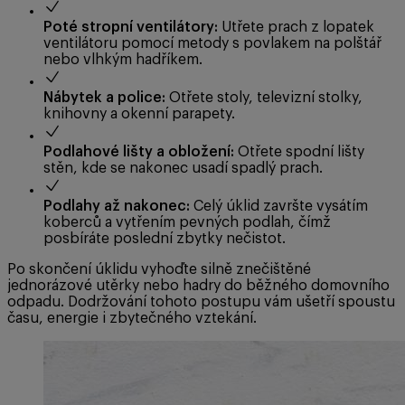
Poté stropní ventilátory:
Utřete prach z lopatek
ventilátoru pomocí metody s povlakem na polštář
nebo vlhkým hadříkem.
Nábytek a police:
Otřete stoly, televizní stolky,
knihovny a okenní parapety.
Podlahové lišty a obložení:
Otřete spodní lišty
stěn, kde se nakonec usadí spadlý prach.
Podlahy až nakonec:
Celý úklid završte vysátím
koberců a vytřením pevných podlah, čímž
posbíráte poslední zbytky nečistot.
Po skončení úklidu vyhoďte silně znečištěné
jednorázové utěrky nebo hadry do běžného domovního
odpadu. Dodržování tohoto postupu vám ušetří spoustu
času, energie i zbytečného vztekání.