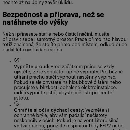
nechte až na úplný závěr úklidu.
Bezpečnost a příprava, než se
natáhnete do výšky
Než si přinesete štafle nebo čisticí náčiní, musíte
připravit sebe i samotný prostor. Práce přímo nad hlavou
totiž znamená, že stojíte přímo pod místem, odkud bude
padat léta nastřádaná špína.
Vypněte proud:
Před začátkem práce se vždy
ujistěte, že je ventilátor úplně vypnutý. Pro běžné
utírání prachu stačí vypnout nástěnný vypínač.
Pokud se ale chystáte na hloubkové čištění nebo
pracujete v blízkosti odhalené elektroinstalace,
raději vypněte jistič, abyste měli stoprocentní
jistotu.
Chraňte si oči a dýchací cesty:
Vezměte si
ochranné brýle, aby vám padající nečistoty
neskončily v očích. Pokud je na ventilátoru silná
vrstva prachu, použijte respirátor třídy FFP2 nebo