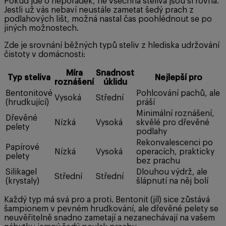
Pokud jde o nepořádek, ne všechna steliva jsou si rovna.
Jestli už vás nebaví neustále zametat šedý prach z
podlahových lišt, možná nastal čas poohlédnout se po
jiných možnostech.
Zde je srovnání běžných typů steliv z hlediska udržování
čistoty v domácnosti:
Míra
Snadnost
Typ steliva
Nejlepší pro
roznášení
úklidu
Bentonitové
Pohlcování pachů, ale
Vysoká
Střední
(hrudkující)
práší
Minimální roznášení,
Dřevěné
Nízká
Vysoká
skvělé pro dřevěné
pelety
podlahy
Rekonvalescenci po
Papírové
Nízká
Vysoká
operacích, prakticky
pelety
bez prachu
Silikagel
Dlouhou výdrž, ale
Střední
Střední
(krystaly)
šlápnutí na něj bolí
Každý typ má svá pro a proti. Bentonit (jíl) sice zůstává
šampionem v pevném hrudkování, ale dřevěné pelety se
neuvěřitelně snadno zametají a nezanechávají na vašem