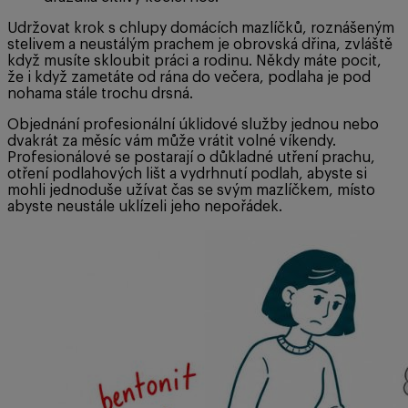
Udržovat krok s chlupy domácích mazlíčků, roznášeným
stelivem a neustálým prachem je obrovská dřina, zvláště
když musíte skloubit práci a rodinu. Někdy máte pocit,
že i když zametáte od rána do večera, podlaha je pod
nohama stále trochu drsná.
Objednání profesionální úklidové služby jednou nebo
dvakrát za měsíc vám může vrátit volné víkendy.
Profesionálové se postarají o důkladné utření prachu,
otření podlahových lišt a vydrhnutí podlah, abyste si
mohli jednoduše užívat čas se svým mazlíčkem, místo
abyste neustále uklízeli jeho nepořádek.