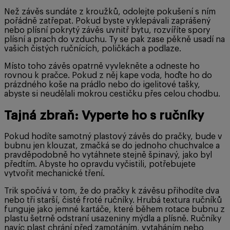
Než závěs sundáte z kroužků, odolejte pokušení s ním
pořádně zatřepat. Pokud byste vyklepávali zaprášený
nebo plísní pokrytý závěs uvnitř bytu, rozvíříte spory
plísní a prach do vzduchu. Ty se pak zase pěkně usadí na
vašich čistých ručnících, poličkách a podlaze.
Místo toho závěs opatrně vyvlekněte a odneste ho
rovnou k pračce. Pokud z něj kape voda, hoďte ho do
prázdného koše na prádlo nebo do igelitové tašky,
abyste si neudělali mokrou cestičku přes celou chodbu.
Tajná zbraň: Vyperte ho s ručníky
Pokud hodíte samotný plastový závěs do pračky, bude v
bubnu jen klouzat, zmačká se do jednoho chuchvalce a
pravděpodobně ho vytáhnete stejně špinavý, jako byl
předtím. Abyste ho opravdu vyčistili, potřebujete
vytvořit mechanické tření.
Trik spočívá v tom, že do pračky k závěsu přihodíte dva
nebo tři starší, čisté froté ručníky. Hrubá textura ručníků
funguje jako jemné kartáče, které během rotace bubnu z
plastu šetrně odstraní usazeniny mýdla a plísně. Ručníky
navíc plast chrání před zamotáním, vytaháním nebo