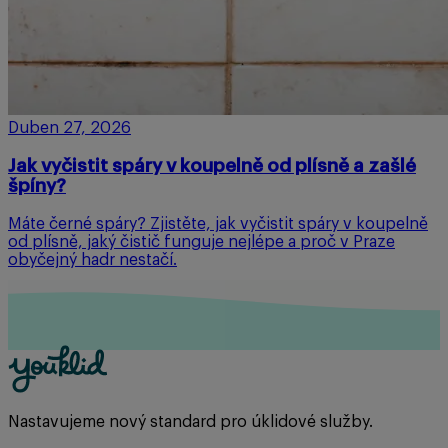
Duben 27, 2026
Jak vyčistit spáry v koupelně od plísně a zašlé
špíny?
Máte černé spáry? Zjistěte, jak vyčistit spáry v koupelně
od plísně, jaký čistič funguje nejlépe a proč v Praze
obyčejný hadr nestačí.
Nastavujeme nový standard pro úklidové služby.