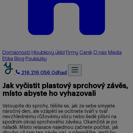
Domácnosti
Hloubkový úklid
Firmy
Ceník
O nás
Média
Etika
Blog
Poukázky
216 216 056
Odhad
Jak vyčistit plastový sprchový závěs,
místo abyste ho vyhazovali
Vstoupíte do sprchy, těšíte se, jak ze sebe smyjete
náročný den, ale vzápětí se ocitnete tváří v tvář
nevzhlednému růžovému slizu nebo šedé plísni na
spodním okraji sprchového závěsu. Okamžitě je po
náladě. Místo relaxace najednou začnete počítat, jak
dlouho už tam ten závěs visí, a přemýšlíte, jestli by