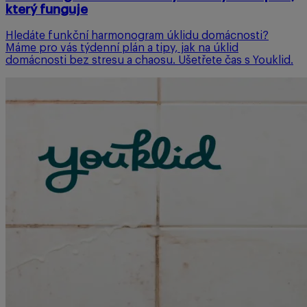
který funguje
Hledáte funkční harmonogram úklidu domácnosti?
Máme pro vás týdenní plán a tipy, jak na úklid
domácnosti bez stresu a chaosu. Ušetřete čas s Youklid.