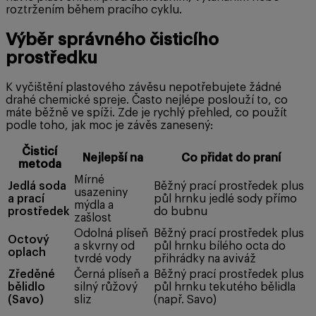
roztržením během pracího cyklu.
Výběr správného čisticího
prostředku
K vyčištění plastového závěsu nepotřebujete žádné
drahé chemické spreje. Často nejlépe poslouží to, co
máte běžně ve spíži. Zde je rychlý přehled, co použít
podle toho, jak moc je závěs zanesený:
Čisticí
Nejlepší na
Co přidat do praní
metoda
Mírné
Jedlá soda
Běžný prací prostředek plus
usazeniny
a prací
půl hrnku jedlé sody přímo
mýdla a
prostředek
do bubnu
zašlost
Odolná plíseň
Běžný prací prostředek plus
Octový
a skvrny od
půl hrnku bílého octa do
oplach
tvrdé vody
přihrádky na aviváž
Zředěné
Černá plíseň a
Běžný prací prostředek plus
bělidlo
silný růžový
půl hrnku tekutého bělidla
(Savo)
sliz
(např. Savo)