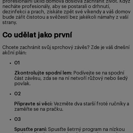
profesionální úklid domova doslova zachránit život. Když
necháte profesionály, aby se postarali o drhnutí,
dezinfekci a prach, získáte zpět své víkendy a váš domov
bude zářit čistotou a svěžestí bez jakékoli námahy z vaší
strany.
Co udělat jako první
Chcete zachránit svůj sprchový závěs? Zde je váš dnešní
akční plán:
01
Zkontrolujte spodní lem:
Podívejte se na spodní
část závěsu, zda se na ní netvoří růžový nebo šedý
povlak.
02
Připravte si věci:
Vezměte dva starší froté ručníky a
zaměřte se na pračku.
03
Spusťte praní:
Spusťte šetrný program na nízkou