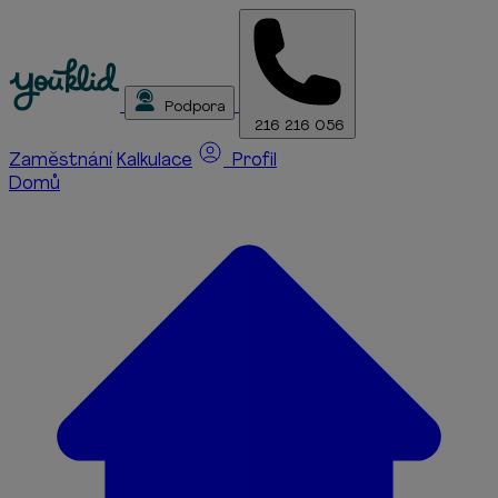
Podpora
216 216 056
Zaměstnání
Kalkulace
Profil
Domů