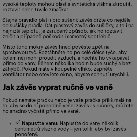
vysoké teploty mohou plast a syntetická vlákna zkroutit,
roztavit nebo trvale zmačkat.
Stejné pravidlo platí i pro sušení: závěs držte co nejdále
od sušičky prádla. Dát plastový závěs do sušičky, a to i na
nejnižší teplotu, je zaručený způsob, jak ho roztavit,
zničit a případně poškodit i samotný spotřebič.
Místo toho mokrý závěs hned pověste zpět na
sprchovou tyč. Roztáhněte ho po celé délce tyče, aby
kolem něj mohl proudit vzduch, a nechte ho vykapávat
přímo do vany. Během několika hodin bude suchý a bez
záhybů. Pokud máte v koupelně vlhko, zapněte
ventilátor nebo otevřete okno, abyste schnutí urychlili.
Jak závěs vyprat ručně ve vaně
Pokud nemáte pračku nebo je vaše pračka příliš malá na
to, aby se do ní pohodlně vešel závěs i s ručníky, můžete
ho snadno vyčistit přímo ve vaně.
Napusťte vanu:
Napusťte do vany několik
centimetrů vlažné vody – jen tolik, aby byl závěs
ponořený.