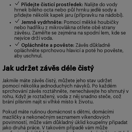
Přidejte čisticí prostředek:
Nalijte do vody
hrnek bílého octa nebo půl hrnku jedlé sody a
přidejte několik kapek jaru (přípravku na nádobí).
Jemně vydrhněte:
Pomocí měkké houbičky
nebo hadříku z mikrovlákna otřete obě strany
závěsu. Zaměřte se zejména na spodní lem, kde se
nejvíce drží voda.
Opláchněte a pověste:
Závěs důkladně
opláchněte sprchovou hlavicí a poté ho pověste,
aby uschnul.
Jak udržet závěs déle čistý
Jakmile máte závěs čistý, můžete jeho stav udržet
pomocí několika jednoduchých návyků. Po každém
sprchování závěs roztáhněte, nenechávejte ho shrnutý v
rohu. Když je roztažený, voda z něj snadno steče, což
brání plísním najít si vlhké místo k životu.
Pokud máte rušnou domácnost s dětmi, domácími
mazlíčky a nekonečným seznamem víkendových
povinností, může vám důkladný úklid koupelny připadat
jako druhá práce. V takovém případě vám může