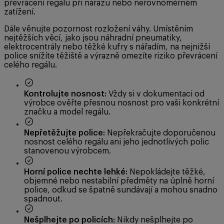
převrácení regálu při nárazu nebo nerovnoměrném
zatížení.
Dále věnujte pozornost rozložení váhy. Umístěním
nejtěžších věcí, jako jsou náhradní pneumatiky,
elektrocentrály nebo těžké kufry s nářadím, na nejnižší
police snížíte těžiště a výrazně omezíte riziko převrácení
celého regálu.
Kontrolujte nosnost:
Vždy si v dokumentaci od
výrobce ověřte přesnou nosnost pro vaši konkrétní
značku a model regálu.
Nepřetěžujte police:
Nepřekračujte doporučenou
nosnost celého regálu ani jeho jednotlivých polic
stanovenou výrobcem.
Horní police nechte lehké:
Nepokládejte těžké,
objemné nebo nestabilní předměty na úplně horní
police, odkud se špatně sundávají a mohou snadno
spadnout.
Nešplhejte po policích:
Nikdy nešplhejte po