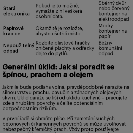
Sběrný dvůr
Pokud je to možné,
Stará
nebo červený
vymažte z ní veškerá
elektronika
kontejner na
osobní data.
elektroodpad
Modrý
Papírové
Okamžitě je rozložte,
kontejner na
krabice
abyste ušetřili místo.
papír
Rozbité plastové hračky,
Běžný
Nepoužitelný
zničené plachty a odřezky
komunální
odpad
dejte do pytlů.
odpad
Generální úklid: Jak si poradit se
špínou, prachem a olejem
Jakmile bude podlaha volná, pravděpodobně narazíte na
silnou vrstvu prachu, pavučin a záhadných olejových
skvrn. Úklid garáže se liší od úklidu kuchyně – pracujete
zde s hrubšími povrchy a čelíte potenciálním
bezpečnostním rizikům.
V první řadě si chraňte plíce. Při zametání suchých
betonových či kamenných povrchů se může uvolňovat
nebezpečný křemičitý prach. Vždy proto používejte