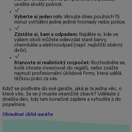
uvidíte skvělý pokrok.
Vyberte si jeden roh:
Věnujte dnes pouhých 15
minut vytřídění jedné jediné hromady nebo police.
Zjistěte si, kam s odpadem:
Najděte si, kde ve
vašem okolí můžete odevzdat staré barvy,
chemikálie a elektroodpad (např. nejbližší sběrný
dvůr).
Stanovte si realistický rozpočet:
Rozhodněte se,
kolik chcete investovat do regálů, nebo zvažte
najmutí profesionální úklidové firmy, která udělá
těžkou práci za vás.
Když se podíváte do své garáže, jaká je ta jedna věc, o
které víte, že se jí musíte okamžitě zbavit? Udělejte z
dneška den, kdy tam konečně zajdete a vyhodíte ji do
popelnice.
Objednat úklid garáže