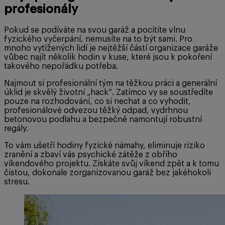
profesionály
Pokud se podíváte na svou garáž a pocítíte vlnu
fyzického vyčerpání, nemusíte na to být sami. Pro
mnoho vytížených lidí je nejtěžší částí organizace garáže
vůbec najít několik hodin v kuse, které jsou k pokoření
takového nepořádku potřeba.
Najmout si profesionální tým na těžkou práci a generální
úklid je skvělý životní „hack“. Zatímco vy se soustředíte
pouze na rozhodování, co si nechat a co vyhodit,
profesionálové odvezou těžký odpad, vydrhnou
betonovou podlahu a bezpečně namontují robustní
regály.
To vám ušetří hodiny fyzické námahy, eliminuje riziko
zranění a zbaví vás psychické zátěže z obřího
víkendového projektu. Získáte svůj víkend zpět a k tomu
čistou, dokonale zorganizovanou garáž bez jakéhokoli
stresu.