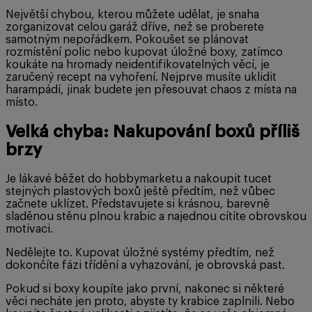
Největší chybou, kterou můžete udělat, je snaha
zorganizovat celou garáž dříve, než se proberete
samotným nepořádkem. Pokoušet se plánovat
rozmístění polic nebo kupovat úložné boxy, zatímco
koukáte na hromady neidentifikovatelných věcí, je
zaručený recept na vyhoření. Nejprve musíte uklidit
harampádí, jinak budete jen přesouvat chaos z místa na
místo.
Velká chyba: Nakupování boxů příliš
brzy
Je lákavé běžet do hobbymarketu a nakoupit tucet
stejných plastových boxů ještě předtím, než vůbec
začnete uklízet. Představujete si krásnou, barevně
sladěnou stěnu plnou krabic a najednou cítíte obrovskou
motivaci.
Nedělejte to. Kupovat úložné systémy předtím, než
dokončíte fázi třídění a vyhazování, je obrovská past.
Pokud si boxy koupíte jako první, nakonec si některé
věci necháte jen proto, abyste ty krabice zaplnili. Nebo