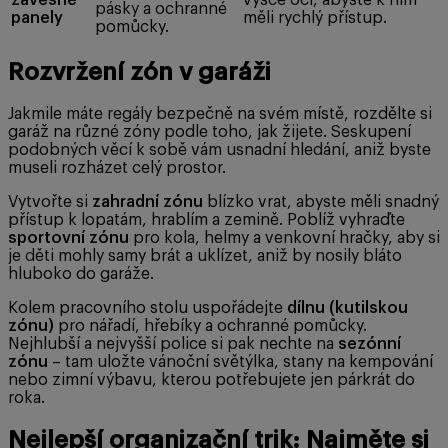
pásky a ochranné
panely
měli rychlý přístup.
pomůcky.
Rozvržení zón v garáži
Jakmile máte regály bezpečně na svém místě, rozdělte si
garáž na různé zóny podle toho, jak žijete. Seskupení
podobných věcí k sobě vám usnadní hledání, aniž byste
museli rozházet celý prostor.
Vytvořte si
zahradní zónu
blízko vrat, abyste měli snadný
přístup k lopatám, hrablím a zemině. Poblíž vyhraďte
sportovní zónu
pro kola, helmy a venkovní hračky, aby si
je děti mohly samy brát a uklízet, aniž by nosily bláto
hluboko do garáže.
Kolem pracovního stolu uspořádejte
dílnu (kutilskou
zónu)
pro nářadí, hřebíky a ochranné pomůcky.
Nejhlubší a nejvyšší police si pak nechte na
sezónní
zónu
– tam uložte vánoční světýlka, stany na kempování
nebo zimní výbavu, kterou potřebujete jen párkrát do
roka.
Nejlepší organizační trik: Najměte si