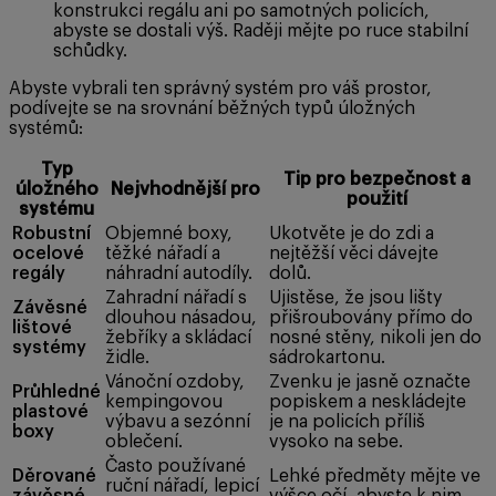
konstrukci regálu ani po samotných policích,
abyste se dostali výš. Raději mějte po ruce stabilní
schůdky.
Abyste vybrali ten správný systém pro váš prostor,
podívejte se na srovnání běžných typů úložných
systémů:
Typ
Tip pro bezpečnost a
úložného
Nejvhodnější pro
použití
systému
Robustní
Objemné boxy,
Ukotvěte je do zdi a
ocelové
těžké nářadí a
nejtěžší věci dávejte
regály
náhradní autodíly.
dolů.
Zahradní nářadí s
Ujistěse, že jsou lišty
Závěsné
dlouhou násadou,
přišroubovány přímo do
lištové
žebříky a skládací
nosné stěny, nikoli jen do
systémy
židle.
sádrokartonu.
Vánoční ozdoby,
Zvenku je jasně označte
Průhledné
kempingovou
popiskem a neskládejte
plastové
výbavu a sezónní
je na policích příliš
boxy
oblečení.
vysoko na sebe.
Často používané
Děrované
Lehké předměty mějte ve
ruční nářadí, lepicí
závěsné
výšce očí, abyste k nim