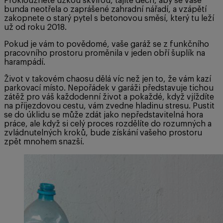
Proklouznete úzkou škvírou, tajíte dech, aby se vaše
bunda neotřela o zaprášené zahradní nářadí, a vzápětí
zakopnete o starý pytel s betonovou směsí, který tu leží
už od roku 2018.
Pokud je vám to povědomé, vaše garáž se z funkčního
pracovního prostoru proměnila v jeden obří šuplík na
harampádí.
Život v takovém chaosu dělá víc než jen to, že vám kazí
parkovací místo. Nepořádek v garáži představuje tichou
zátěž pro váš každodenní život a pokaždé, když vjíždíte
na příjezdovou cestu, vám zvedne hladinu stresu. Pustit
se do úklidu se může zdát jako nepředstavitelná hora
práce, ale když si celý proces rozdělíte do rozumných a
zvládnutelných kroků, bude získání vašeho prostoru
zpět mnohem snazší.