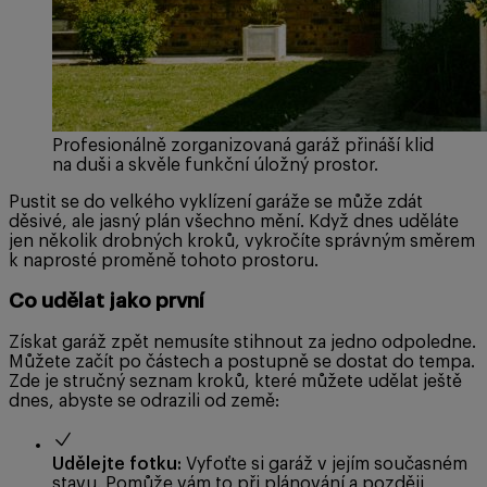
Profesionálně zorganizovaná garáž přináší klid
na duši a skvěle funkční úložný prostor.
Pustit se do velkého vyklízení garáže se může zdát
děsivé, ale jasný plán všechno mění. Když dnes uděláte
jen několik drobných kroků, vykročíte správným směrem
k naprosté proměně tohoto prostoru.
Co udělat jako první
Získat garáž zpět nemusíte stihnout za jedno odpoledne.
Můžete začít po částech a postupně se dostat do tempa.
Zde je stručný seznam kroků, které můžete udělat ještě
dnes, abyste se odrazili od země:
Udělejte fotku:
Vyfoťte si garáž v jejím současném
stavu. Pomůže vám to při plánování a později