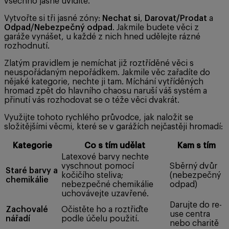
všechno jasně uvidíte.
Vytvořte si tři jasné zóny:
Nechat si
,
Darovat/Prodat
a
Odpad/Nebezpečný odpad
. Jakmile budete věci z
garáže vynášet, u každé z nich hned udělejte rázné
rozhodnutí.
Zlatým pravidlem je nemíchat již roztříděné věci s
neuspořádaným nepořádkem. Jakmile věc zařadíte do
nějaké kategorie, nechte ji tam. Míchání vytříděných
hromad zpět do hlavního chaosu naruší váš systém a
přinutí vás rozhodovat se o téže věci dvakrát.
Využijte tohoto rychlého průvodce, jak naložit se
složitějšími věcmi, které se v garážích nejčastěji hromadí:
Kategorie
Co s tím udělat
Kam s tím
Latexové barvy nechte
vyschnout pomocí
Sběrný dvůr
Staré barvy a
kočičího steliva;
(nebezpečný
chemikálie
nebezpečné chemikálie
odpad)
uchovávejte uzavřené.
Darujte do re-
Zachovalé
Očistěte ho a roztřiďte
use centra
nářadí
podle účelu použití.
nebo charitě