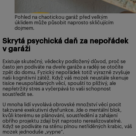
Pohled na chaotickou garáž před velkým
úklidem může působit naprosto skličujícím
dojmem.
Skrytá psychická daň za nepořádek
v garáži
Existuje skutečný, vědecky podložený důvod, proč se
často jen podíváte na dveře garáže a raději se otočíte
zpět do domu. Fyzický nepořádek totiž výrazně zvyšuje
naši kognitivní zátěž. Když váš mozek neustále skenuje
tisíce neuspořádaných věcí, spouští to plíživý, ale
nepřetržitý stres a vyčerpává to vaši schopnost
soustředit se.
U mnoha lidí vyvolává obrovské množství věcí pocit
takzvané exekutivní dysfunkce. Jde o mentální blok,
kvůli kterému se plánování, soustředění a zahájení
obřího projektu zdají být naprosto nerealizovatelné.
Když se podíváte na stěnu plnou netříděných krabic, váš
mozek jednoduše „vypne“.