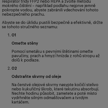
respirátor třídy FFP2 nebo HEPA a zvolte metodu
mokrého čištění – například podlahu nejprve jemně
pokropte vodou, abyste zabránili vdechování tohoto
nebezpečného prachu.
Abyste se do úklidu pustili bezpečně a efektivně, držte
se tohoto stručného seznamu:
01
Omeťte stěny
Pomocí smetáku s pevnými štětinami omeťte
pavučiny, prach a hmyzí hnízda z rohů stropu až
dolů k podlaze.
02
Odstraňte skvrny od oleje
Na čerstvé olejové skvrny nasypte kočičí stelivo
nebo kukuřičný škrob, které tekutinu absorbují.
Nechte hodinu působit, zametete a poté místo
vydrhněte silným odmašťovačem a tvrdým
kartáčem.