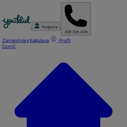
Podpora
216 216 056
Zaměstnání
Kalkulace
Profil
Domů