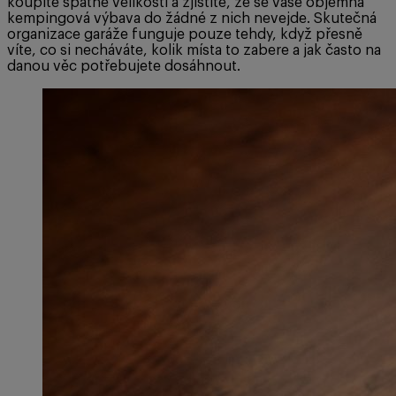
koupíte špatné velikosti a zjistíte, že se vaše objemná
kempingová výbava do žádné z nich nevejde. Skutečná
organizace garáže funguje pouze tehdy, když přesně
víte, co si necháváte, kolik místa to zabere a jak často na
danou věc potřebujete dosáhnout.