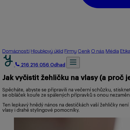
Domácnosti
Hloubkový úklid
Firmy
Ceník
O nás
Média
Etik
216 216 056
Odhad
Jak vyčistit žehličku na vlasy (a proč 
Spěcháte, abyste se připravili na večerní schůzku, stiskn
se obláček kouře ze spálených přípravků s onou nezaměnit
Ten lepkavý hnědý nános na destičkách vaší žehličky není
vlasy i drahé stylingové pomocníky.