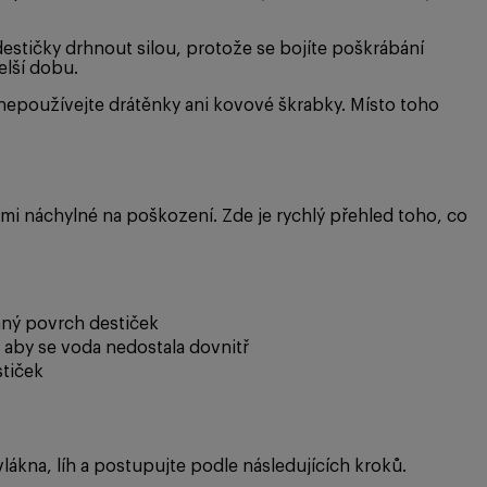
estičky drhnout silou, protože se bojíte poškrábání
elší dobu.
nepoužívejte drátěnky ani kovové škrabky. Místo toho
mi náchylné na poškození. Zde je rychlý přehled toho, co
nný povrch destiček
, aby se voda nedostala dovnitř
stiček
lákna, líh a postupujte podle následujících kroků.