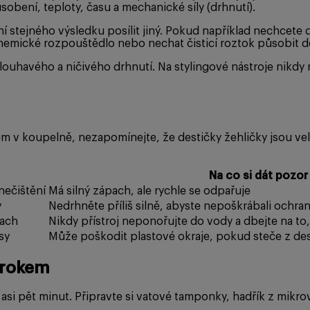
bení, teploty, času a mechanické síly (drhnutí).
 stejného výsledku posílit jiný. Pokud například nechcete d
emické rozpouštědlo nebo nechat čisticí roztok působit d
ouhavého a ničivého drhnutí. Na stylingové nástroje nikdy 
m v koupelně, nezapomínejte, že destičky žehličky jsou vel
Na co si dát pozor
nečištění
Má silný zápach, ale rychle se odpařuje
y
Nedrhněte příliš silně, abyste nepoškrábali ochra
rach
Nikdy přístroj neponořujte do vody a dbejte na to
sy
Může poškodit plastové okraje, pokud steče z de
 krokem
asi pět minut. Připravte si vatové tamponky, hadřík z mikrov