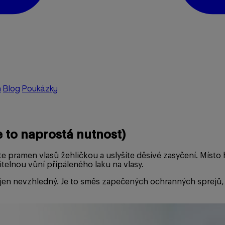
a
Blog
Poukázky
je to naprostá nutnost)
ete pramen vlasů žehličkou a uslyšíte děsivé zasyčení. Míst
elnou vůní připáleného laku na vlasy.
 jen nevzhledný. Je to směs zapečených ochranných sprejů, 