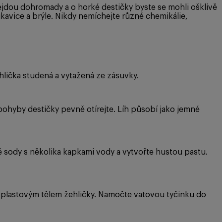
 nejdou dohromady a o horké destičky byste se mohli ošklivě
kavice a brýle. Nikdy nemíchejte různé chemikálie,
žehlička studená a vytažená ze zásuvky.
ohyby destičky pevně otírejte. Líh působí jako jemné
lé sody s několika kapkami vody a vytvořte hustou pastu.
s plastovým tělem žehličky. Namočte vatovou tyčinku do