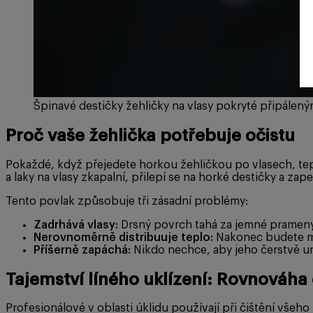
Špinavé destičky žehličky na vlasy pokryté připálený
Proč vaše žehlička potřebuje očistu
Pokaždé, když přejedete horkou žehličkou po vlasech, tep
a laky na vlasy zkapalní, přilepí se na horké destičky a z
Tento povlak způsobuje tři zásadní problémy:
Zadrhává vlasy:
Drsný povrch tahá za jemné prameny, 
Nerovnoměrně distribuuje teplo:
Nakonec budete mu
Příšerně zapáchá:
Nikdo nechce, aby jeho čerstvě um
Tajemství líného uklízení: Rovnováha 
Profesionálové v oblasti úklidu používají při čištění všeh