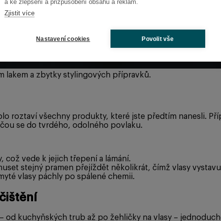
a ke zlepšení a přizpůsobení obsahu a reklam.
Zjistit více
Nastavení cookies
Povolit vše
m lakem a zbytky stylingových přípravků.
lo roztaví všechny produkty, které jste předtím nanesli. 
apečou se do tvrdého, odolného povlaku.
což vede k jejich třepení a lámání.
set stejný pramen přejíždět několikrát, čímž vlasy vysta
yté vlasy páchly po spálené chemii.
čištění
o – od kuchyňských trub až po žehličky na vlasy – jednoduch