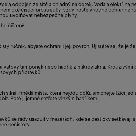
j zcela odpojen ze sítě a chladný na dotek. Voda a elektřina
 chemické čisticí prostředky, vždy noste vhodné ochranné ru
ohou uvolňovat nebezpečné plyny.
ho čištění:
stý ručník, abyste ochránili její povrch. Ujistěte se, že je 
a vatový tamponek nebo hadřík z mikrovlákna. Krouživými p
asových přípravků.
 silná, hnědá místa, která nejdou dolů, smíchejte lžíci jed
bit. Poté ji jemně setřete vlhkým hadříkem.
avků se rády usazují v mezerách, kde se destičky setkávají 
ené nečistoty.