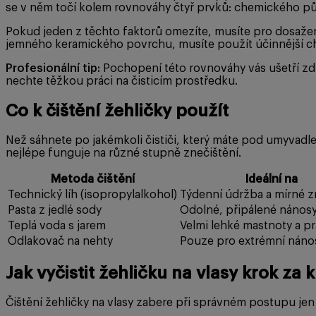
se v něm točí kolem rovnováhy čtyř prvků: chemického půso
Pokud jeden z těchto faktorů omezíte, musíte pro dosažení
jemného keramického povrchu, musíte použít účinnější ch
Profesionální tip:
Pochopení této rovnováhy vás ušetří zdl
nechte těžkou práci na čisticím prostředku.
Co k čištění žehličky použít
Než sáhnete po jakémkoli čističi, který máte pod umyvadle
nejlépe funguje na různé stupně znečištění.
Metoda čištění
Ideální na
Technický líh (isopropylalkohol)
Týdenní údržba a mírné z
Pasta z jedlé sody
Odolné, připálené nános
Teplá voda s jarem
Velmi lehké mastnoty a p
Odlakovač na nehty
Pouze pro extrémní náno
Jak vyčistit žehličku na vlasy krok za
Čištění žehličky na vlasy zabere při správném postupu jen 