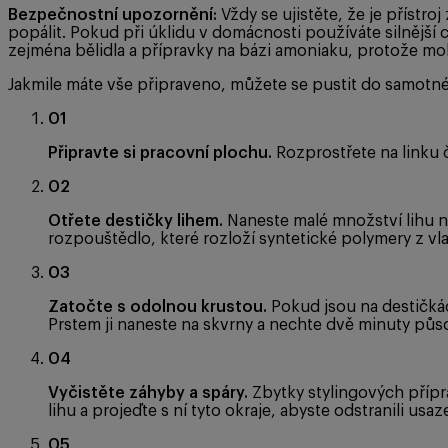
Bezpečnostní upozornění:
Vždy se ujistěte, že je přístro
popálit. Pokud při úklidu v domácnosti používáte silnější
zejména bělidla a přípravky na bázi amoniaku, protože m
Jakmile máte vše připraveno, můžete se pustit do samotné
01
Připravte si pracovní plochu.
Rozprostřete na linku či
02
Otřete destičky lihem.
Naneste malé množství lihu n
rozpouštědlo, které rozloží syntetické polymery z vl
03
Zatočte s odolnou krustou.
Pokud jsou na destičkách
Prstem ji naneste na skvrny a nechte dvě minuty půso
04
Vyčistěte záhyby a spáry.
Zbytky stylingových přípr
lihu a projeďte s ní tyto okraje, abyste odstranili usaz
05