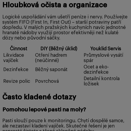
Hloubková očista a organizace
Logické uspořádání vám ušetří peníze i nervy. Používejte
systém FIFO (First In, First Out) – starší potraviny patří
dopředu. V malých pražských kuchyních navíc jednotné
hranaté nádoby využijí prostor efektivněji než kulaté
dózy nebo původní sáčky.
Činnost
DIY (Běžný úklid)
Youklid Servis
Likvidace
Otření hadrem
Průmyslové vysátí
vajíček
(neúčinné)
spár
Ocet a eko-
Dezinfekce
Běžný saponát
dezinfekce
Detailní kontrola
Revize polic
Povrchová
ložisek
Často kladené dotazy
Pomohou lepové pasti na moly?
Pasti slouží pouze k monitoringu. Chytí dospělé samce,
ale nezastaví kladení vajíček. Skutečné řešení je jen