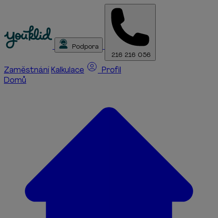
Podpora
216 216 056
Zaměstnání
Kalkulace
Profil
Domů