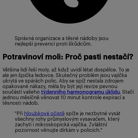
Správná organizace a těsné nádoby jsou
nejlepší prevencí proti škůdcům.
Potravinoví moli: Proč pasti nestačí?
Většina lidí řeší moly, až když uvidí létat dospělce. To je
ale jen špička ledovce. Skutečný problém jsou vajíčka
ukrytá ve spárách polic. Aby se spíž nestala zdrojem
opakované nákazy, měla by být její revize pevnou
součástí vašeho
týdenního harmonogramu úklidu
. Stačí
jednou měsíčně věnovat 10 minut kontrole expirací a
těsnosti nádob.
"Při
hloubkové očistě
spíže je nezbytné vysát
všechny rohy průmyslovým vysavačem, který
zachytí i mikroskopická vajíčka. Zvláštní
pozornost věnujte dírkám v policích."