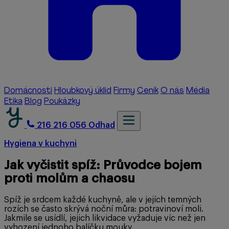
Domácnosti
Hloubkový úklid
Firmy
Ceník
O nás
Média
Etika
Blog
Poukázky
216 216 056
Odhad
Hygiena v kuchyni
Jak vyčistit spíž: Průvodce bojem
proti molům a chaosu
Spíž je srdcem každé kuchyně, ale v jejích temných
rozích se často skrývá noční můra: potravinoví moli.
Jakmile se usídlí, jejich likvidace vyžaduje víc než jen
vyhození jednoho balíčku mouky.