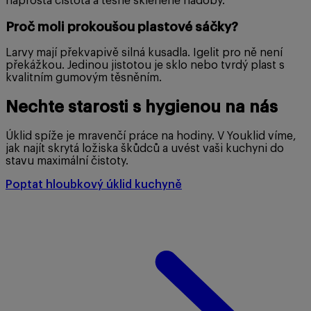
naprostá čistota a těsné skleněné nádoby.
Proč moli prokoušou plastové sáčky?
Larvy mají překvapivě silná kusadla. Igelit pro ně není
překážkou. Jedinou jistotou je sklo nebo tvrdý plast s
kvalitním gumovým těsněním.
Nechte starosti s hygienou na nás
Úklid spíže je mravenčí práce na hodiny. V Youklid víme,
jak najít skrytá ložiska škůdců a uvést vaši kuchyni do
stavu maximální čistoty.
Poptat hloubkový úklid kuchyně