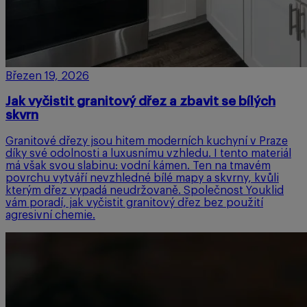
Březen 19, 2026
Jak vyčistit granitový dřez a zbavit se bílých
skvrn
Granitové dřezy jsou hitem moderních kuchyní v Praze
díky své odolnosti a luxusnímu vzhledu. I tento materiál
má však svou slabinu: vodní kámen. Ten na tmavém
povrchu vytváří nevzhledné bílé mapy a skvrny, kvůli
kterým dřez vypadá neudržovaně. Společnost Youklid
vám poradí, jak vyčistit granitový dřez bez použití
agresivní chemie.