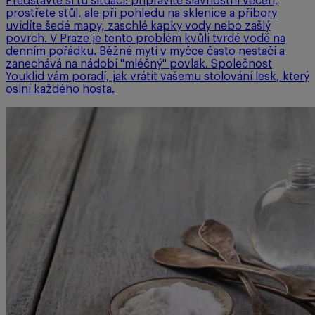
Představte si tu situaci: připravíte slavnostní večeři,
prostřete stůl, ale při pohledu na sklenice a příbory
uvidíte šedé mapy, zaschlé kapky vody nebo zašlý
povrch. V Praze je tento problém kvůli tvrdé vodě na
denním pořádku. Běžné mytí v myčce často nestačí a
zanechává na nádobí "mléčný" povlak. Společnost
Youklid vám poradí, jak vrátit vašemu stolování lesk, který
oslní každého hosta.