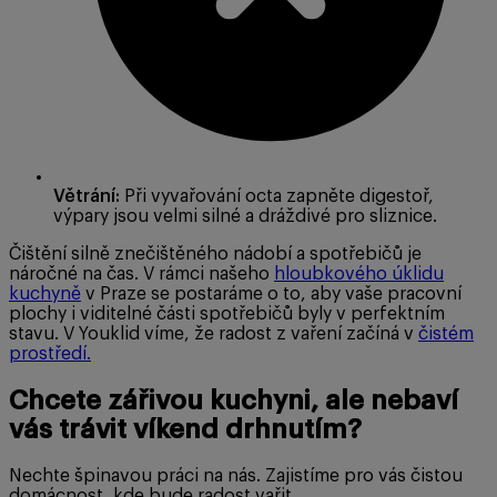
Větrání:
Při vyvařování octa zapněte digestoř,
výpary jsou velmi silné a dráždivé pro sliznice.
Čištění silně znečištěného nádobí a spotřebičů je
náročné na čas. V rámci našeho
hloubkového úklidu
kuchyně
v Praze se postaráme o to, aby vaše pracovní
plochy i viditelné části spotřebičů byly v perfektním
stavu. V Youklid víme, že radost z vaření začíná v
čistém
prostředí.
Chcete zářivou kuchyni, ale nebaví
vás trávit víkend drhnutím?
Nechte špinavou práci na nás. Zajistíme pro vás čistou
domácnost, kde bude radost vařit.