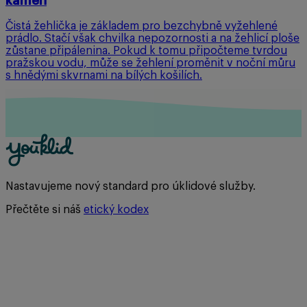
kámen
Čistá žehlička je základem pro bezchybně vyžehlené
prádlo. Stačí však chvilka nepozornosti a na žehlicí ploše
zůstane připálenina. Pokud k tomu připočteme tvrdou
pražskou vodu, může se žehlení proměnit v noční můru
s hnědými skvrnami na bílých košilích.
Nastavujeme nový standard pro úklidové služby.
Přečtěte si náš
etický kodex