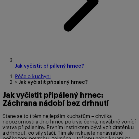
Jak vyčistit připálený hrnec?
Péče o kuchyni
>
Jak vyčistit připálený hrnec?
Jak vyčistit připálený hrnec:
Záchrana nádobí bez drhnutí
Stane se to i těm nejlepším kuchařům – chvilka
nepozornosti a dno hrnce pokryje černá, nevábně vonící
vrstva připáleniny. Prvním instinktem bývá vzít drátěnku
a drhnout, co síly stačí. Tím ale riskujete nenávratné
poškození povrchu, zejména u teflonu nebo keramiky.