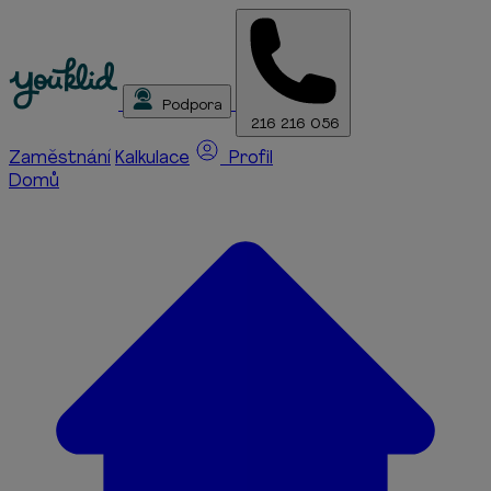
Podpora
216 216 056
Zaměstnání
Kalkulace
Profil
Domů