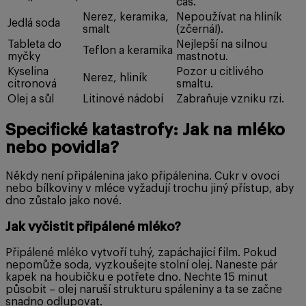
čas.
Nerez, keramika,
Nepoužívat na hliník
Jedlá soda
smalt
(zčerná!).
Tableta do
Nejlepší na silnou
Teflon a keramika
myčky
mastnotu.
Kyselina
Pozor u citlivého
Nerez, hliník
citronová
smaltu.
Olej a sůl
Litinové nádobí
Zabraňuje vzniku rzi.
Specifické katastrofy: Jak na mléko
nebo povidla?
Někdy není připálenina jako připálenina. Cukr v ovoci
nebo bílkoviny v mléce vyžadují trochu jiný přístup, aby
dno zůstalo jako nové.
Jak vyčistit připálené mléko?
Připálené mléko vytvoří tuhý, zapáchající film. Pokud
nepomůže soda, vyzkoušejte stolní olej. Naneste pár
kapek na houbičku e potřete dno. Nechte 15 minut
působit – olej naruší strukturu spáleniny a ta se začne
snadno odlupovat.