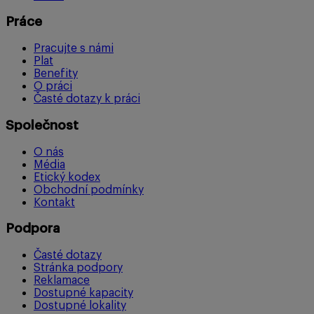
Práce
Pracujte s námi
Plat
Benefity
O práci
Časté dotazy k práci
Společnost
O nás
Média
Etický kodex
Obchodní podmínky
Kontakt
Podpora
Časté dotazy
Stránka podpory
Reklamace
Dostupné kapacity
Dostupné lokality