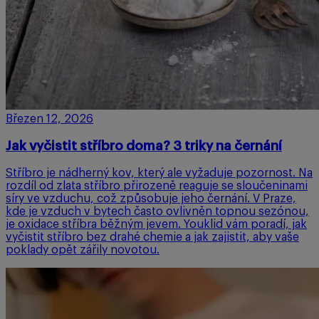
Březen 12, 2026
Jak vyčistit stříbro doma? 3 triky na černání
Stříbro je nádherný kov, který ale vyžaduje pozornost. Na
rozdíl od zlata stříbro přirozeně reaguje se sloučeninami
síry ve vzduchu, což způsobuje jeho černání. V Praze,
kde je vzduch v bytech často ovlivněn topnou sezónou,
je oxidace stříbra běžným jevem. Youklid vám poradí, jak
vyčistit stříbro bez drahé chemie a jak zajistit, aby vaše
poklady opět zářily novotou.