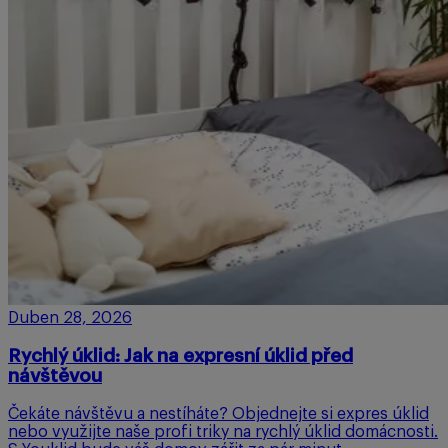
Duben 28, 2026
Rychlý úklid: Jak na expresní úklid před
návštěvou
Čekáte návštěvu a nestíháte? Objednejte si expres úklid
nebo využijte naše profi triky na rychlý úklid domácnosti.