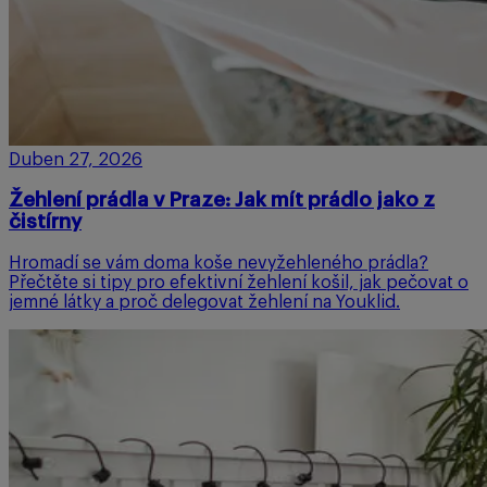
Duben 27, 2026
Žehlení prádla v Praze: Jak mít prádlo jako z
čistírny
Hromadí se vám doma koše nevyžehleného prádla?
Přečtěte si tipy pro efektivní žehlení košil, jak pečovat o
jemné látky a proč delegovat žehlení na Youklid.