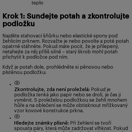
teplo
Krok 1: Sundejte potah a zkontrolujte
podložku
Najděte stahovací šňůrku nebo elastické spony pod
žehlicím prknem. Rozvažte je nebo povolte a poté potah
opatrně stáhněte. Pokud máte pocit, že je přilepený,
netahejte za něj příliš silně – starý škrob mohl potah
přichytit k podložce pod ním.
Když je potah dole, prohlédněte si pěnovou nebo
plstěnou podložku:
Zkontrolujte, zda není proleželá:
Pokud je
podložka tenká jako papír nebo se drolí, je čas ji
vyměnit. S proleželou podložkou se žehlí mnohem
hůře a na oblečení se může obtisknout mřížkovaný
vzor kovové konstrukce prkna.
Hledejte známky plísně:
Při žehlení se tvoří
spousta páry, která může zadržovat vlhkost. Pokud