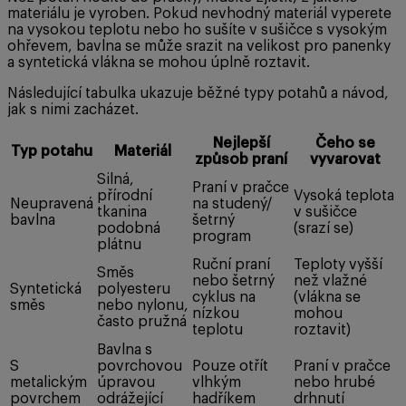
materiálu je vyroben. Pokud nevhodný materiál vyperete
na vysokou teplotu nebo ho sušíte v sušičce s vysokým
ohřevem, bavlna se může srazit na velikost pro panenky
a syntetická vlákna se mohou úplně roztavit.
Následující tabulka ukazuje běžné typy potahů a návod,
jak s nimi zacházet.
Nejlepší
Čeho se
Typ potahu
Materiál
způsob praní
vyvarovat
Silná,
Praní v pračce
přírodní
Vysoká teplota
Neupravená
na studený/
tkanina
v sušičce
bavlna
šetrný
podobná
(srazí se)
program
plátnu
Ruční praní
Teploty vyšší
Směs
nebo šetrný
než vlažné
Syntetická
polyesteru
cyklus na
(vlákna se
směs
nebo nylonu,
nízkou
mohou
často pružná
teplotu
roztavit)
Bavlna s
S
povrchovou
Pouze otřít
Praní v pračce
metalickým
úpravou
vlhkým
nebo hrubé
povrchem
odrážející
hadříkem
drhnutí