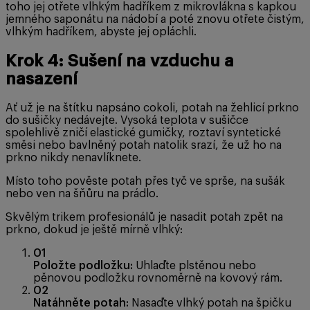
toho jej otřete vlhkým hadříkem z mikrovlákna s kapkou
jemného saponátu na nádobí a poté znovu otřete čistým,
vlhkým hadříkem, abyste jej opláchli.
Krok 4: Sušení na vzduchu a
nasazení
Ať už je na štítku napsáno cokoli, potah na žehlicí prkno
do sušičky nedávejte. Vysoká teplota v sušičce
spolehlivě zničí elastické gumičky, roztaví syntetické
směsi nebo bavlněný potah natolik srazí, že už ho na
prkno nikdy nenavlíknete.
Místo toho pověste potah přes tyč ve sprše, na sušák
nebo ven na šňůru na prádlo.
Skvělým trikem profesionálů je nasadit potah zpět na
prkno, dokud je ještě mírně vlhký:
01
Položte podložku:
Uhlaďte plstěnou nebo
pěnovou podložku rovnoměrně na kovový rám.
02
Natáhněte potah:
Nasaďte vlhký potah na špičku