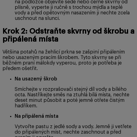
na podložce objevíte šedé nebo černé skvrny od
plísně, vyperte ji ručně s trochou mýdla a teplé
vody a před opětovným nasazením ji nechte zcela
uschnout na slunci.
Krok 2: Odstraňte skvrny od škrobu a
připálená místa
Většina potahů na žehlicí prkna se zašpiní připálením
nebo usazeným pracím škrobem. Tyto skvrny se při
běžném praní málokdy vyperou, proto je potřeba je
předem ošetřit.
Na usazený škrob
Smíchejte v rozprašovači stejný díl vody a bílého
octa. Nastříkejte směs na ztuhlá bílá místa, nechte
deset minut působit a poté jemně otřete čistým
hadříkem.
Na připálená místa
Vytvořte pastu z jedlé sody a vody. Jemně ji vetřete
do připálených míst, nechte zaschnout a před