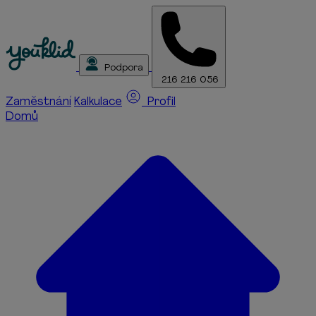
Podpora
216 216 056
Zaměstnání
Kalkulace
Profil
Domů