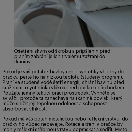
Ošetření skvrn od škrobu a připálenin před
praním zabrání jejich trvalému zažrání do
tkaniny.
Pokud je váš potah z bavlny nebo syntetiky vhodný do
pračky, perte ho na nízkou teplotu (studený program).
Praní ve studené vodě šetří energii, chrání bavlnu před
sražením a syntetická vlákna před poškozením horkem.
Použijte jemný tekutý prací prostředek. Vyhněte se
aviváži, protože ta zanechává na tkanině povlak, který
může snížit její tepelnou odolnost a schopnost
absorbovat vlhkost.
Pokud má váš potah metalickou nebo reflexní vrstvu, do
pračky ho vůbec nedávejte. Rotace a tření v pračce by
mohly reflexní stříbrnou vrstvu popraskat a sedřít. Místo