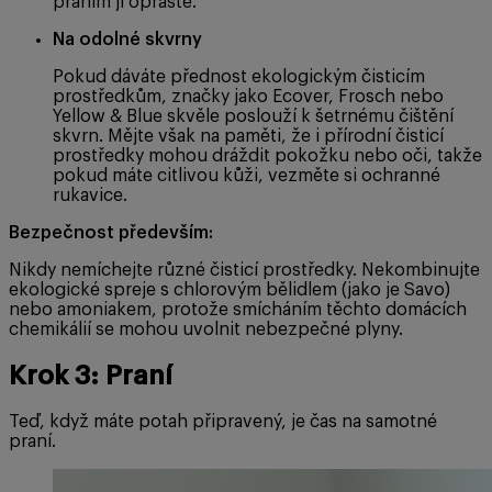
praním ji oprašte.
Na odolné skvrny
Pokud dáváte přednost ekologickým čisticím
prostředkům, značky jako Ecover, Frosch nebo
Yellow & Blue skvěle poslouží k šetrnému čištění
skvrn. Mějte však na paměti, že i přírodní čisticí
prostředky mohou dráždit pokožku nebo oči, takže
pokud máte citlivou kůži, vezměte si ochranné
rukavice.
Bezpečnost především:
Nikdy nemíchejte různé čisticí prostředky. Nekombinujte
ekologické spreje s chlorovým bělidlem (jako je Savo)
nebo amoniakem, protože smícháním těchto domácích
chemikálií se mohou uvolnit nebezpečné plyny.
Krok 3: Praní
Teď, když máte potah připravený, je čas na samotné
praní.