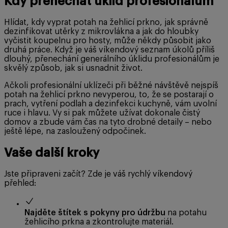
Kdy přenechat úklid profesionálům
Hlídat, kdy vyprat potah na žehlicí prkno, jak správně
dezinfikovat utěrky z mikrovlákna a jak do hloubky
vyčistit koupelnu pro hosty, může někdy působit jako
druhá práce. Když je váš víkendový seznam úkolů příliš
dlouhý, přenechání generálního úklidu profesionálům je
skvělý způsob, jak si usnadnit život.
Ačkoli profesionální uklízeči při běžné návštěvě nejspíš
potah na žehlicí prkno nevyperou, to, že se postarají o
prach, vytření podlah a dezinfekci kuchyně, vám uvolní
ruce i hlavu. Vy si pak můžete užívat dokonale čistý
domov a zbude vám čas na tyto drobné detaily – nebo
ještě lépe, na zasloužený odpočinek.
Vaše další kroky
Jste připraveni začít? Zde je váš rychlý víkendový
přehled:
Najděte štítek s pokyny pro údržbu
na potahu
žehlicího prkna a zkontrolujte materiál.