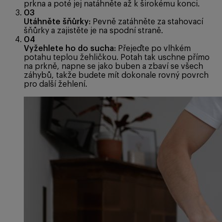
prkna a poté jej natáhněte až k širokému konci.
03
Utáhněte šňůrky:
Pevně zatáhněte za stahovací
šňůrky a zajistěte je na spodní straně.
04
Vyžehlete ho do sucha:
Přejeďte po vlhkém
potahu teplou žehličkou. Potah tak uschne přímo
na prkně, napne se jako buben a zbaví se všech
záhybů, takže budete mít dokonale rovný povrch
pro další žehlení.