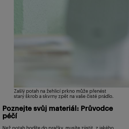
Zašlý potah na žehlicí prkno může přenést
starý škrob a skvrny zpět na vaše čisté prádlo.
Poznejte svůj materiál: Průvodce
péčí
Než potah hodíte do pračky, musíte zjistit, z jakého