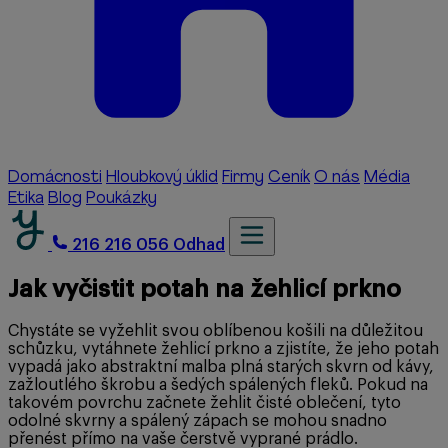
Domácnosti
Hloubkový úklid
Firmy
Ceník
O nás
Média
Etika
Blog
Poukázky
216 216 056
Odhad
Jak vyčistit potah na žehlicí prkno
Chystáte se vyžehlit svou oblíbenou košili na důležitou
schůzku, vytáhnete žehlicí prkno a zjistíte, že jeho potah
vypadá jako abstraktní malba plná starých skvrn od kávy,
zažloutlého škrobu a šedých spálených fleků. Pokud na
takovém povrchu začnete žehlit čisté oblečení, tyto
odolné skvrny a spálený zápach se mohou snadno
přenést přímo na vaše čerstvě vyprané prádlo.