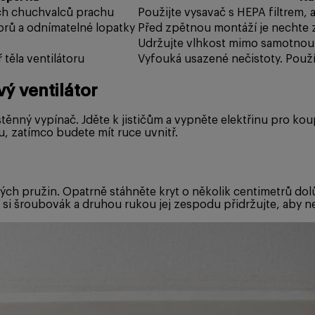
ých chuchvalců prachu
Použijte vysavač s HEPA filtrem, 
torů a odnímatelné lopatky
Před zpětnou montáží je nechte 
Udržujte vlhkost mimo samotnou el
těla ventilátoru
Vyfouká usazené nečistoty. Použí
vý ventilátor
těnný vypínač. Jděte k jističům a vypněte elektřinu pro kou
 zatímco budete mít ruce uvnitř.
ých pružin. Opatrně stáhněte kryt o několik centimetrů dol
 si šroubovák a druhou rukou jej zespodu přidržujte, aby n