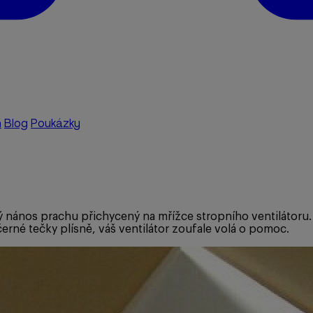
a
Blog
Poukázky
ňatý nános prachu přichycený na mřížce stropního ventiláto
rné tečky plísně, váš ventilátor zoufale volá o pomoc.