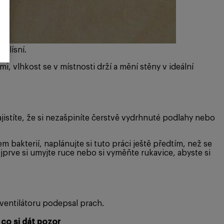
plísní.
 vlhkost se v místnosti drží a mění stěny v ideální
ajistíte, že si nezašpiníte čerstvě vydrhnuté podlahy nebo
 bakterií, naplánujte si tuto práci ještě předtím, než se
prve si umyjte ruce nebo si vyměňte rukavice, abyste si
 ventilátoru podepsal prach.
 co si dát pozor