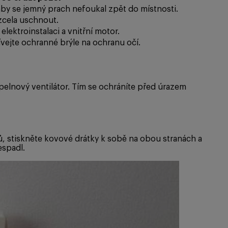
aby se jemný prach nefoukal zpět do místnosti.
zcela uschnout.
ektroinstalaci a vnitřní motor.
vejte ochranné brýle na ochranu očí.
pelnový ventilátor. Tím se ochráníte před úrazem
ů, stiskněte kovové drátky k sobě na obou stranách a
espadl.