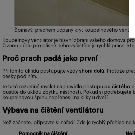
Špinavý, prachem ucpaný kryt koupelnového ventiláto
Koupelnový ventilátor je hlavní zbraní vašeho domova prot
živnou půdu pro plísně. Jeho vyčištění je rychlá práce, kt
Proč prach padá jako první
Při tomto úklidu postupujte vždy
shora dolů
. Protože pra
desky pod ním.
Je také rozumné myslet na pravidlo postupu
od čistého 
pustíte do úklidu zbytku místnosti. Pokud si potřebujete 
koupelnovou špínu nepřenesli na kliky u dveří.
Výbava na čištění ventilátoru
Než začnete, připravte si nářadí. Zde je rychlý přehled ne
Pomocník na čištění
Nejl