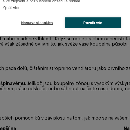
a ke zlepšení a přizpůsobení obsahu a reklam.
Zjistit více
Nastavení cookies
Povolit vše
ru je častou příčinou pomalého schnutí koupelny a vzniku 
i nahromaděné vlhkosti. Když se ucpe prachem a nečistotami,
erá však zásadně ovlivní to, jak svěže vaše koupelna působí.
ch padá dolů, čištěním stropního ventilátoru jako prvního z
k špinavému
. Jelikož jsou koupelny zónou s vysokým výskytem
během práce odskočit nebo sáhnout na čisté části domu, nej
jlepších pomocníků v závislosti na tom, jak moc se na vašem
epší na
Na