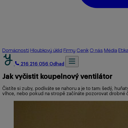
Domácnosti
Hloubkový úklid
Firmy
Ceník
O nás
Média
Etik
216 216 056
Odhad
Jak vyčistit koupelnový ventilátor
Čistíte si zuby, podíváte se nahoru a je to tam: šedý, hu
vlhce, nebo pokud na stropě začínáte pozorovat drobné če