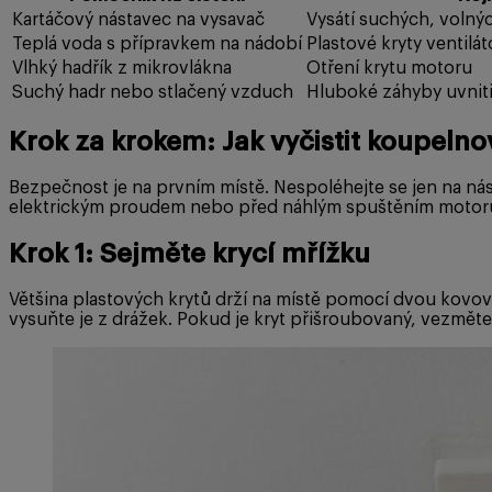
Kartáčový nástavec na vysavač
Vysátí suchých, voln
Teplá voda s přípravkem na nádobí
Plastové kryty ventilá
Vlhký hadřík z mikrovlákna
Otření krytu motoru
Suchý hadr nebo stlačený vzduch
Hluboké záhyby uvnitř 
Krok za krokem: Jak vyčistit koupelno
Bezpečnost je na prvním místě. Nespoléhejte se jen na nás
elektrickým proudem nebo před náhlým spuštěním motoru,
Krok 1: Sejměte krycí mřížku
Většina plastových krytů drží na místě pomocí dvou kovov
vysuňte je z drážek. Pokud je kryt přišroubovaný, vezměte