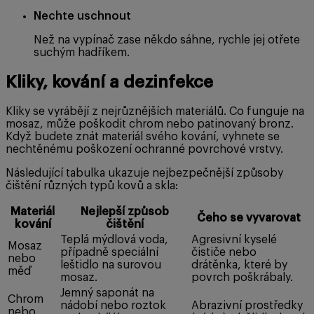
Nechte uschnout
Než na vypínač zase někdo sáhne, rychle jej otřete
suchým hadříkem.
Kliky, kování a dezinfekce
Kliky se vyrábějí z nejrůznějších materiálů. Co funguje na
mosaz, může poškodit chrom nebo patinovaný bronz.
Když budete znát materiál svého kování, vyhnete se
nechtěnému poškození ochranné povrchové vrstvy.
Následující tabulka ukazuje nejbezpečnější způsoby
čištění různých typů kovů a skla:
Materiál
Nejlepší způsob
Čeho se vyvarovat
kování
čištění
Teplá mýdlová voda,
Agresivní kyselé
Mosaz
případně speciální
čističe nebo
nebo
leštidlo na surovou
drátěnka, které by
měď
mosaz.
povrch poškrábaly.
Jemný saponát na
Chrom
nádobí nebo roztok
Abrazivní prostředky
nebo