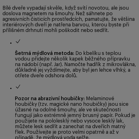
Bílé dveře vypadají skvěle, když svítí novotou, ale jsou
doslova magnetem na šmouhy. Než sáhnete po
agresivních čisticích prostředcích, pamatujte, že většina
interiérových dveří je natřena barvou, kterou byste při
přílišném drhnutí mohli poškodit nebo sedřít.
Šetrná mýdlová metoda:
Do kbelíku s teplou
vodou přidejte několik kapek běžného přípravku
na nádobí (např. Jar). Namočte hadřík z mikrovlákna,
důkladně jej vyždímejte, aby byl jen lehce vlhký, a
otřete dveře odshora dolů.
Pozor na abrazivní houbičky:
Melaminové
houbičky (tzv. magické nano houbičky) jsou sice
úžasné na odolné šmouhy, ale ve skutečnosti
fungují jako extrémně jemný brusný papír. Pokud je
použijete na pololesklý nebo vysoce lesklý lak,
můžete lesk sedřít a zanechat na dveřích matný
flek. Používejte je proto velmi opatrně a až v
případě, že mýdlová voda selže.