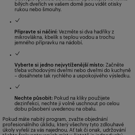
bílých dveřích ve vašem domě jsou vidět otisky
rukou nebo šmouhy.
Připravte si náčiní:
Vezměte si dva hadříky z
mikrovlákna, kbelík s teplou vodou a trochu
jemného přípravku na nádobí.
Vyberte si jedno nejvytíženější místo:
Začněte
třeba vchodovými dveřmi nebo dveřmi do kuchyně
– dosáhnete tak rychlého a uspokojivého výsledku.
Nechte působit:
Pokud na kliky použijete
dezinfekci, nechte ji volně uschnout po celou
dobu působení uvedenou na obalu.
Pokud máte nabitý program, zvažte objednání
profesionálního úklidu, který všechny tyto zdlouhavé
úkoly vyřeší za vás najednou. Ať tak či onak, udržování