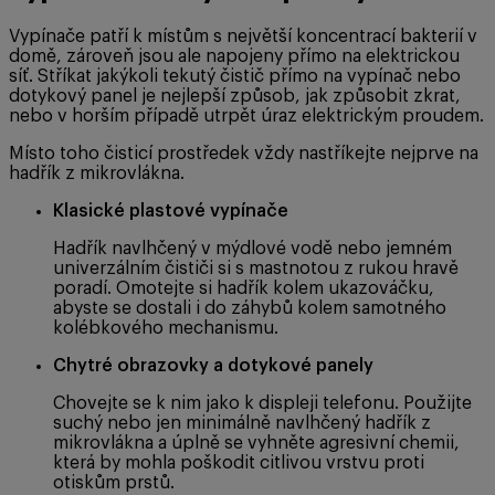
Vypínače patří k místům s největší koncentrací bakterií v
domě, zároveň jsou ale napojeny přímo na elektrickou
síť. Stříkat jakýkoli tekutý čistič přímo na vypínač nebo
dotykový panel je nejlepší způsob, jak způsobit zkrat,
nebo v horším případě utrpět úraz elektrickým proudem.
Místo toho čisticí prostředek vždy nastříkejte nejprve na
hadřík z mikrovlákna.
Klasické plastové vypínače
Hadřík navlhčený v mýdlové vodě nebo jemném
univerzálním čističi si s mastnotou z rukou hravě
poradí. Omotejte si hadřík kolem ukazováčku,
abyste se dostali i do záhybů kolem samotného
kolébkového mechanismu.
Chytré obrazovky a dotykové panely
Chovejte se k nim jako k displeji telefonu. Použijte
suchý nebo jen minimálně navlhčený hadřík z
mikrovlákna a úplně se vyhněte agresivní chemii,
která by mohla poškodit citlivou vrstvu proti
otiskům prstů.