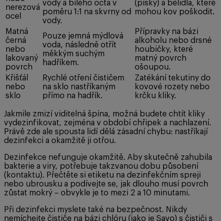
vody a bílého octa v
(písky) a bělidla, které
nerezová
poměru 1:1 na skvrny od
mohou kov poškodit.
ocel
vody.
Matná
Přípravky na bázi
Pouze jemná mýdlová
černá
alkoholu nebo drsné
voda, následně otřít
nebo
houbičky, které
měkkým suchým
lakovaný
matný povrch
hadříkem.
povrch
ošoupou.
Křišťál
Rychlé otření čističem
Zatékání tekutiny do
nebo
na sklo nastříkaným
kovové rozety nebo
sklo
přímo na hadřík.
krčku kliky.
Jakmile zmizí viditelná špína, možná budete chtít kliky
vydezinfikovat, zejména v období chřipek a nachlazení.
Právě zde ale spousta lidí dělá zásadní chybu: nastříkají
dezinfekci a okamžitě ji otřou.
Dezinfekce nefunguje okamžitě. Aby skutečně zahubila
bakterie a viry, potřebuje takzvanou dobu působení
(kontaktu). Přečtěte si etiketu na dezinfekčním spreji
nebo ubrousku a podívejte se, jak dlouho musí povrch
zůstat mokrý – obvykle je to mezi 2 a 10 minutami.
Při dezinfekci myslete také na bezpečnost. Nikdy
nemíchejte čističe na bázi chlóru (jako je Savo) s čističi s