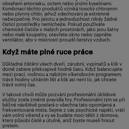
obsahem amoniaku, octem nebo jinými kyselinami.
Kombinací těchto produktů vzniká toxický chloramin
nebo plynný chlór, jehož vdechování je extrémně
nebezpečné. Pro jistotu a jednoduchost nikdy žádné
čisticí prostředky nemíchejte. Pokud používáte
chemické čističe v malých prostorách, jako jsou šatny
nebo malé koupelny, otevřete okno nebo zapněte
ventilátor, aby v místnosti proudil čerstvý vzduch.
Když máte plné ruce práce
Důkladné čištění všech dveří, zárubní, vypínačů a klik v
domě zabere překvapivě hodně času. Když balancujete
mezi prací, rodinou a nabitým víkendovým programem,
trávit hodiny utíráním lišt a klik asi není to, jak chcete
trávit volný čas.
V takové chvíli může pozvání profesionální úklidové
služby zcela změnit pravidla hry. Profesionální tým se při
běžné návštěvě postará o všechna tato opomíjená a
frekventovaná místa. Sejme z vás psychické napětí, vrátí
vám volný víkend a vy se budete moci těšit z domova,
který působí čistě a útulně, aniž byste museli hnout
prstem.