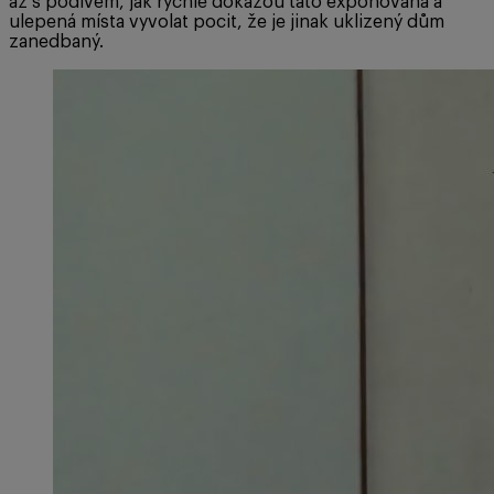
až s podivem, jak rychle dokážou tato exponovaná a
ulepená místa vyvolat pocit, že je jinak uklizený dům
zanedbaný.