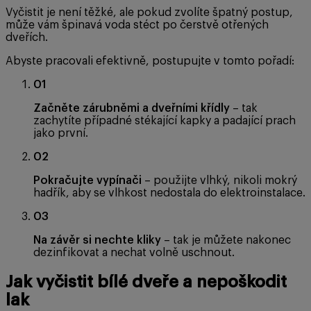
Vyčistit je není těžké, ale pokud zvolíte špatný postup,
může vám špinavá voda stéct po čerstvě otřených
dveřích.
Abyste pracovali efektivně, postupujte v tomto pořadí:
01
Začněte zárubněmi a dveřními křídly
– tak
zachytíte případné stékající kapky a padající prach
jako první.
02
Pokračujte vypínači
– použijte vlhký, nikoli mokrý
hadřík, aby se vlhkost nedostala do elektroinstalace.
03
Na závěr si nechte kliky
– tak je můžete nakonec
dezinfikovat a nechat volně uschnout.
Jak vyčistit bílé dveře a nepoškodit
lak