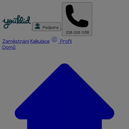
Podpora
216 216 056
Zaměstnání
Kalkulace
Profil
Domů