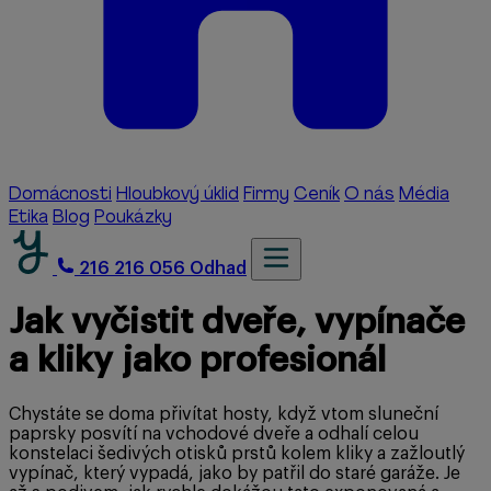
Domácnosti
Hloubkový úklid
Firmy
Ceník
O nás
Média
Etika
Blog
Poukázky
216 216 056
Odhad
Jak vyčistit dveře, vypínače
a kliky jako profesionál
Chystáte se doma přivítat hosty, když vtom sluneční
paprsky posvítí na vchodové dveře a odhalí celou
konstelaci šedivých otisků prstů kolem kliky a zažloutlý
vypínač, který vypadá, jako by patřil do staré garáže. Je