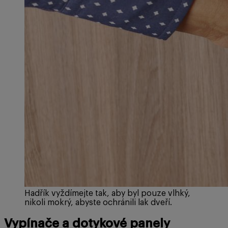
Hadřík vyždímejte tak, aby byl pouze vlhký,
nikoli mokrý, abyste ochránili lak dveří.
Vypínače a dotykové panely