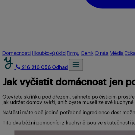
Domácnosti
Hloubkový úklid
Firmy
Ceník
O nás
Média
Etik
216 216 056
Odhad
Jak vyčistit domácnost jen p
Otevřete skříňku pod dřezem, sáhnete po čisticím prostřed
jak udržet domov svěží, aniž byste museli ze své kuchyně 
Naštěstí máte obě jediné potřebné ingredience dost možná u
Tito dva běžní pomocníci z kuchyně jsou ve skutečnosti jed