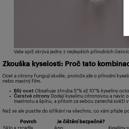
Vaše spíž skrývá jedny z nejlepších přírodních čisticí
Zkouška kyselosti: Proč tato kombina
Ocet a citrony fungují skvěle, protože jde o přírodní kyse
nebo mastný film.
Bílý ocet
Obsahuje zhruba 5 % až 10 % kyseliny octové
Čerstvé citrony
Dodají kyselinu citronovou a navíc 
mastnotu a špínu, a přitom za sebou zanechá svěží v
Než se ale pustíte do stříkání na všechno, co vám přijde p
Povrch
Je čištění bezpečné?
Sklo a zrcadla
Ano
Kyseliny 