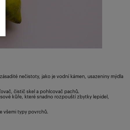
 zásadité nečistoty, jako je vodní kámen, usazeniny mýdla
ovač, čistič skel a pohlcovač pachů.
usové kůře, které snadno rozpouští zbytky lepidel,
 se všemi typy povrchů.