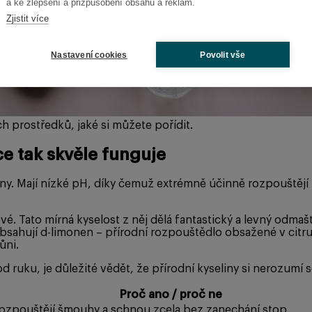
a ke zlepšení a přizpůsobení obsahu a reklam.
Zjistit více
Nastavení cookies
Povolit vše
ch prostředků, jaké si můžete pořídit.
ce tak skvěle funguje
liny. Mají nízké pH, díky čemuž extrémně účinně rozpouštějí
. Tato mírná kyselost z něj dělá fantastický a levný odmašť
obsahují d-limonen – přírodní rozpouštědlo obsažené v citr
ůni.
od ruku, je důležité vědět, že přírodní kyseliny si nerozumí
Proč ano / proč ne
rozpouštějí šmouhy a schnou zcela bez zanechání stop.