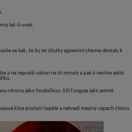
.
ný lak či vosk.
síte se bát, že by se zbytky agresivní chemie dostaly k
 ji na nejvyšší výkon na tři minuty a pak ji nechte ještě
říku.
ou citronu jako houbičkou. Sůl funguje jako jemné
usová kůra pročistí čepele a nahradí mastný zápach čistou