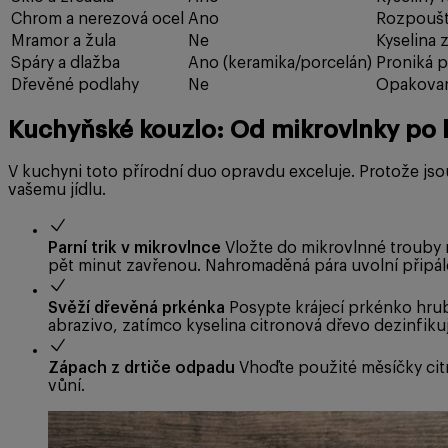
Chrom a nerezová ocel
Ano
Rozpouští
Mramor a žula
Ne
Kyselina 
Spáry a dlažba
Ano (keramika/porcelán)
Proniká p
Dřevěné podlahy
Ne
Opakované
Kuchyňské kouzlo: Od mikrovlnky po 
V kuchyni toto přírodní duo opravdu exceluje. Protože jso
vašemu jídlu.
Parní trik v mikrovlnce
Vložte do mikrovlnné trouby m
pět minut zavřenou. Nahromaděná pára uvolní připále
Svěží dřevěná prkénka
Posypte krájecí prkénko hru
abrazivo, zatímco kyselina citronová dřevo dezinfikuj
Zápach z drtiče odpadu
Vhoďte použité měsíčky cit
vůní.