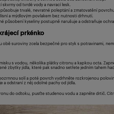
 skvrny od tvrdé vody a navrací lesk.
způsobuje trvalé, nevratné poleptání a zmatovatění povrchu
lísní a mýdlovým povlakem bez nutnosti drhnutí.
 působení kyseliny postupně narušuje a odstraňuje ochran
krájecí prkénko
u obě suroviny zcela bezpečné pro styk s potravinami, nemu
isku s vodou, několika plátky citronu a kapkou octa. Zapněte
né zbytky jídla, které pak snadno setřete jedním tahem had
bozrnnou solí a poté povrch vydrhněte rozkrojenou polovin
e a odstraní z něj odolné pachy od jídla.
ronu do odtoku, pusťte studenou vodu a zapněte drtič. Citr