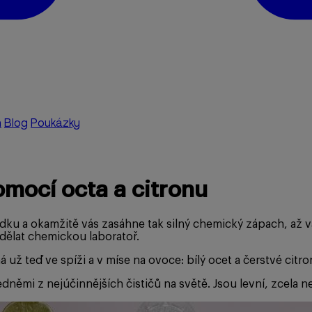
a
Blog
Poukázky
omocí octa a citronu
ku a okamžitě vás zasáhne tak silný chemický zápach, až vám
dělat chemickou laboratoř.
ž teď ve spíži a v míse na ovoce: bílý ocet a čerstvé citro
němi z nejúčinnějších čističů na světě. Jsou levní, zcela n