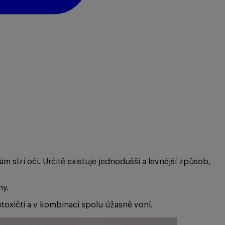
 slzí oči. Určitě existuje jednodušší a levnější způsob,
ny.
etoxičtí a v kombinaci spolu úžasně voní.