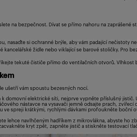
lete na bezpečnost. Dívat se přímo nahoru na zaprášené str
u, nasaďte si ochranné brýle, aby vám padající nečistoty ne
kancelářské židle nebo viklající se barové stoličky. Pro be
říkejte tekuté čističe přímo do ventilačních otvorů. Vlhkost 
rokem
ale ušetří vám spoustu bezesných nocí.
 domovní elektrické síti, nejprve vypněte příslušný jistič. U
ového nástavce na vysavači jemně odsajte prach, zvířecí ch
ve spreji krátkými, rychlými dávkami profoukněte boční ot
řete lehce navlhčeným hadříkem z mikrovlákna, abyste ho zba
acvakněte kryt zpět, zapněte jistič a stiskněte testovací tlač