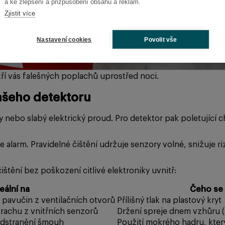
a ke zlepšení a přizpůsobení obsahu a reklam.
Zjistit více
Nastavení cookies
Povolit vše
tří vás falešných poplachů uprostřed noci.
ašeho detektoru
 nebo slabý elektrický proud. Pro detektor pak poletující 
e alarm. Pravidelné čištění udržuje senzory volné, snižuje ri
štění bez poškození citlivé elektroniky uvnitř:
eální na
Čeho se 
 pavučin z ventilačních otvorů
Přílišný tlak na plastový kryt
rachu z vnitřních senzorů
Držení spreje dnem vzhůru (
 odstranění šmouh
Použití mokrého hadru, kter