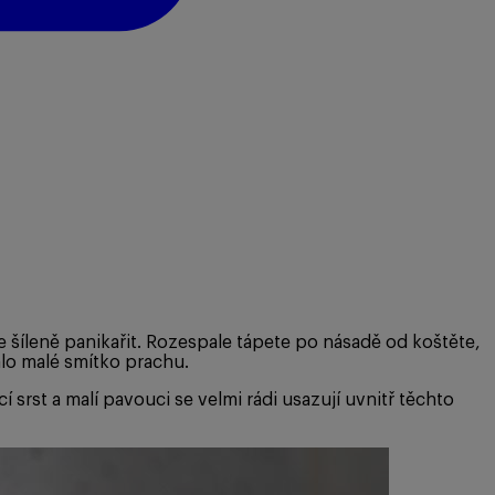
e šíleně panikařit. Rozespale tápete po násadě od koštěte,
lalo malé smítko prachu.
 srst a malí pavouci se velmi rádi usazují uvnitř těchto