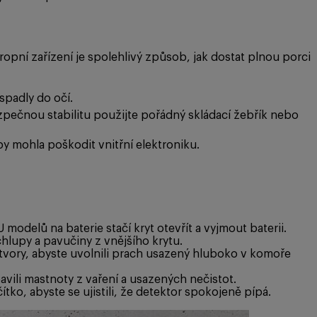
opní zařízení je spolehlivý způsob, jak dostat plnou porci
spadly do očí.
zpečnou stabilitu použijte pořádný skládací žebřík nebo
by mohla poškodit vnitřní elektroniku.
 modelů na baterie stačí kryt otevřít a vyjmout baterii.
lupy a pavučiny z vnějšího krytu.
vory, abyste uvolnili prach usazený hluboko v komoře
vili mastnoty z vaření a usazených nečistot.
ítko, abyste se ujistili, že detektor spokojeně pípá.