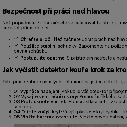
Bezpečnost při práci nad hlavou
Než popadnete židli a začnete se natahovat ke stropu, mys
nečistot přímo do očí.
Chraňte si oči:
Než začnete utírat prach nad hlavo
Použijte stabilní schůdky:
Zapomeňte na pojízdné 
pevné schůdky.
Postupujte opatrně:
S přístrojem netřeste a nest
Jak vyčistit detektor kouře krok za k
Tato práce zabere necelých pět minut na jeden detektor, 
01
Vypněte napájení:
Pokud je váš detektor připojen k
02
Vysajte ventilační otvory:
Pomocí měkkého kartáč
03
Profoukněte vnitřek:
Pomocí stlačeného vzduchu 
senzoru.
04
Otřete vnější kryt:
Vnější plastový kryt rychle ot
05
Vložte baterii a otestujte:
Vložte novou baterii, z