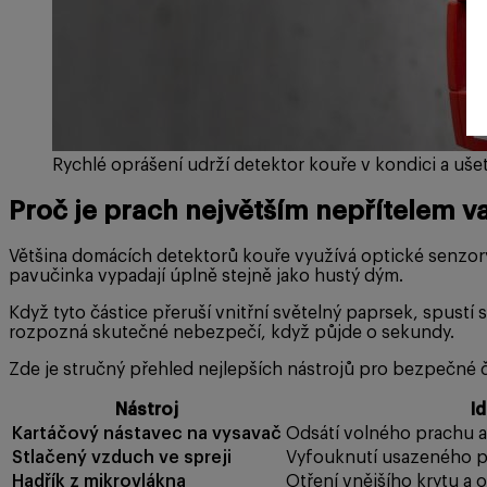
Rychlé oprášení udrží detektor kouře v kondici a uše
Proč je prach největším nepřítelem v
Většina domácích detektorů kouře využívá optické senzory
pavučinka vypadají úplně stejně jako hustý dým.
Když tyto částice přeruší vnitřní světelný paprsek, spustí s
rozpozná skutečné nebezpečí, když půjde o sekundy.
Zde je stručný přehled nejlepších nástrojů pro bezpečné či
Nástroj
Id
Kartáčový nástavec na vysavač
Odsátí volného prachu a
Stlačený vzduch ve spreji
Vyfouknutí usazeného p
Hadřík z mikrovlákna
Otření vnějšího krytu a