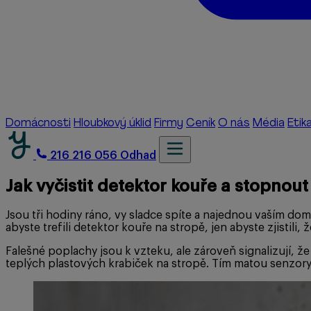
Domácnosti
Hloubkový úklid
Firmy
Ceník
O nás
Média
Etik
216 216 056
Odhad
Jak vyčistit detektor kouře a stopnou
Jsou tři hodiny ráno, vy sladce spíte a najednou vaším do
abyste trefili detektor kouře na stropě, jen abyste zjistil
Falešné poplachy jsou k vzteku, ale zároveň signalizují, že
teplých plastových krabiček na stropě. Tím matou senzory