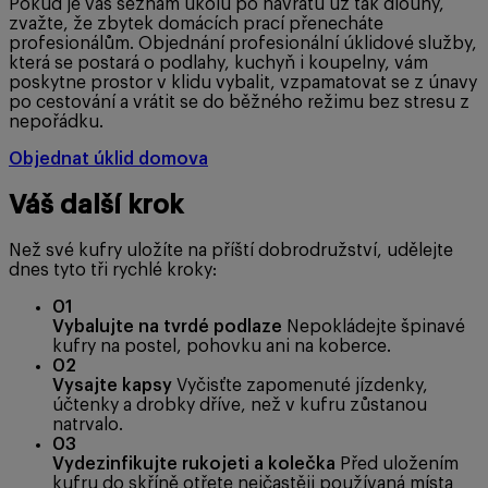
Pokud je váš seznam úkolů po návratu už tak dlouhý,
zvažte, že zbytek domácích prací přenecháte
profesionálům. Objednání profesionální úklidové služby,
která se postará o podlahy, kuchyň i koupelny, vám
poskytne prostor v klidu vybalit, vzpamatovat se z únavy
po cestování a vrátit se do běžného režimu bez stresu z
nepořádku.
Objednat úklid domova
Váš další krok
Než své kufry uložíte na příští dobrodružství, udělejte
dnes tyto tři rychlé kroky:
01
Vybalujte na tvrdé podlaze
Nepokládejte špinavé
kufry na postel, pohovku ani na koberce.
02
Vysajte kapsy
Vyčisťte zapomenuté jízdenky,
účtenky a drobky dříve, než v kufru zůstanou
natrvalo.
03
Vydezinfikujte rukojeti a kolečka
Před uložením
kufru do skříně otřete nejčastěji používaná místa