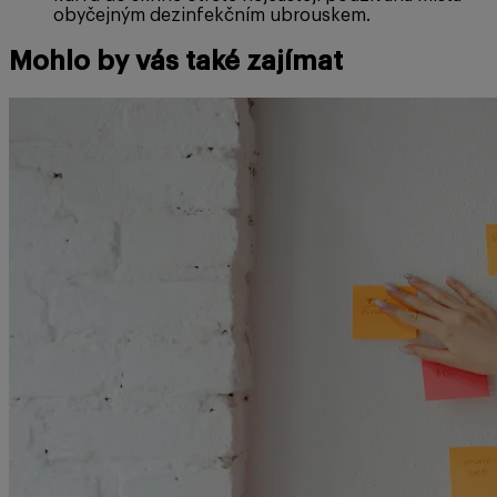
obyčejným dezinfekčním ubrouskem.
Mohlo by vás také zajímat