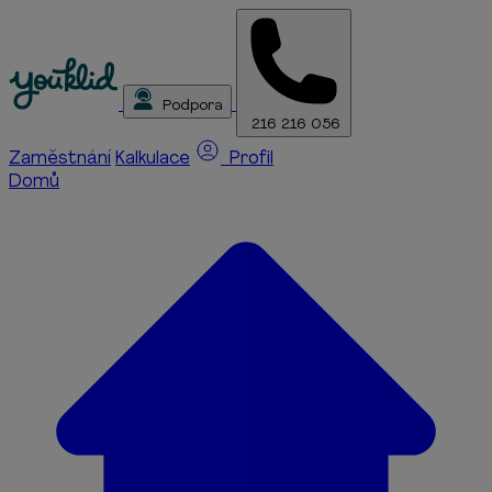
Podpora
216 216 056
Zaměstnání
Kalkulace
Profil
Domů