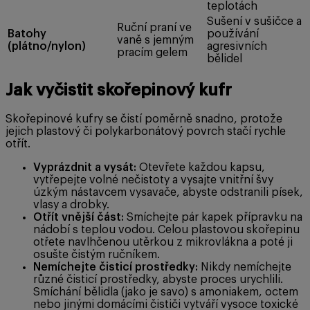
teplotách
Sušení v sušičce a
Ruční praní ve
Batohy
používání
vaně s jemným
(plátno/nylon)
agresivních
pracím gelem
bělidel
Jak vyčistit skořepinový kufr
Skořepinové kufry se čistí poměrně snadno, protože
jejich plastový či polykarbonátový povrch stačí rychle
otřít.
Vyprázdnit a vysát:
Otevřete každou kapsu,
vytřepejte volné nečistoty a vysajte vnitřní švy
úzkým nástavcem vysavače, abyste odstranili písek,
vlasy a drobky.
Otřít vnější část:
Smíchejte pár kapek přípravku na
nádobí s teplou vodou. Celou plastovou skořepinu
otřete navlhčenou utěrkou z mikrovlákna a poté ji
osušte čistým ručníkem.
Nemíchejte čisticí prostředky:
Nikdy nemíchejte
různé čisticí prostředky, abyste proces urychlili.
Smíchání bělidla (jako je savo) s amoniakem, octem
nebo jinými domácími čističi vytváří vysoce toxické