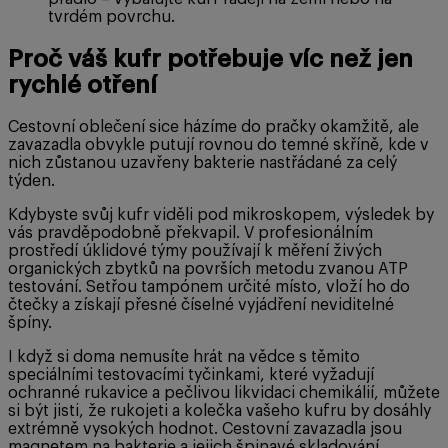
tvrdém povrchu.
Proč váš kufr potřebuje víc než jen
rychlé otření
Cestovní oblečení sice házíme do pračky okamžitě, ale
zavazadla obvykle putují rovnou do temné skříně, kde v
nich zůstanou uzavřeny bakterie nastřádané za celý
týden.
Kdybyste svůj kufr viděli pod mikroskopem, výsledek by
vás pravděpodobně překvapil. V profesionálním
prostředí úklidové týmy používají k měření živých
organických zbytků na površích metodu zvanou ATP
testování. Setřou tampónem určité místo, vloží ho do
čtečky a získají přesné číselné vyjádření neviditelné
špíny.
I když si doma nemusíte hrát na vědce s těmito
speciálními testovacími tyčinkami, které vyžadují
ochranné rukavice a pečlivou likvidaci chemikálií, můžete
si být jisti, že rukojeti a kolečka vašeho kufru by dosáhly
extrémně vysokých hodnot. Cestovní zavazadla jsou
magnetem na bakterie a jejich špinavé skladování