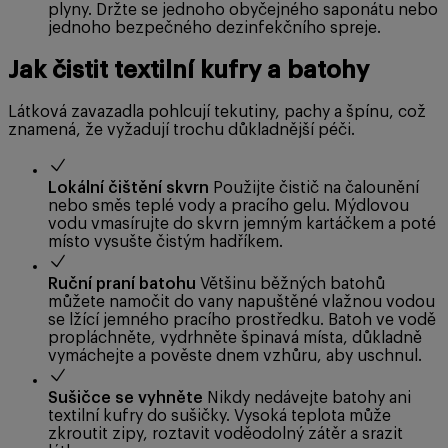
plyny. Držte se jednoho obyčejného saponátu nebo
jednoho bezpečného dezinfekčního spreje.
Jak čistit textilní kufry a batohy
Látková zavazadla pohlcují tekutiny, pachy a špínu, což
znamená, že vyžadují trochu důkladnější péči.
Lokální čištění skvrn
Použijte čistič na čalounění
nebo směs teplé vody a pracího gelu. Mýdlovou
vodu vmasírujte do skvrn jemným kartáčkem a poté
místo vysušte čistým hadříkem.
Ruční praní batohu
Většinu běžných batohů
můžete namočit do vany napuštěné vlažnou vodou
se lžící jemného pracího prostředku. Batoh ve vodě
propláchněte, vydrhněte špinavá místa, důkladně
vymáchejte a pověste dnem vzhůru, aby uschnul.
Sušičce se vyhněte
Nikdy nedávejte batohy ani
textilní kufry do sušičky. Vysoká teplota může
zkroutit zipy, roztavit voděodolný zátěr a srazit