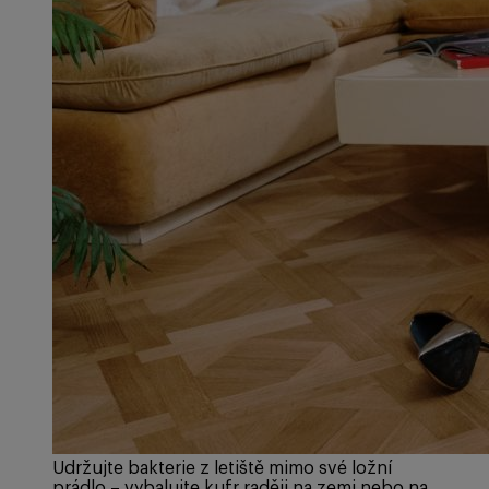
Udržujte bakterie z letiště mimo své ložní
prádlo – vybalujte kufr raději na zemi nebo na