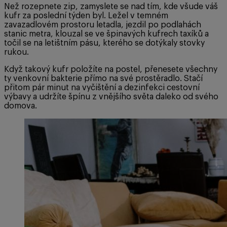
Než rozepnete zip, zamyslete se nad tím, kde všude váš
kufr za poslední týden byl. Ležel v temném
zavazadlovém prostoru letadla, jezdil po podlahách
stanic metra, klouzal se ve špinavých kufrech taxíků a
točil se na letištním pásu, kterého se dotýkaly stovky
rukou.
Když takový kufr položíte na postel, přenesete všechny
ty venkovní bakterie přímo na své prostěradlo. Stačí
přitom pár minut na vyčištění a dezinfekci cestovní
výbavy a udržíte špínu z vnějšího světa daleko od svého
domova.