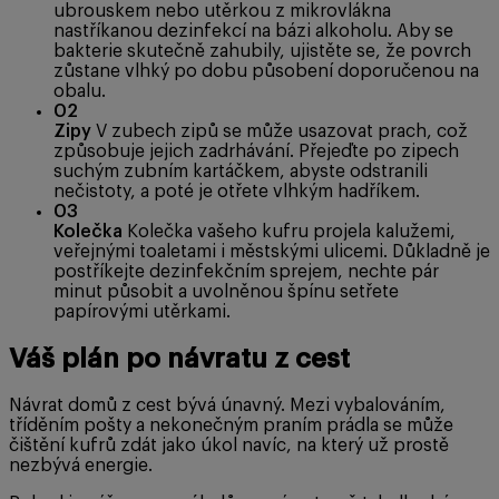
ubrouskem nebo utěrkou z mikrovlákna
nastříkanou dezinfekcí na bázi alkoholu. Aby se
bakterie skutečně zahubily, ujistěte se, že povrch
zůstane vlhký po dobu působení doporučenou na
obalu.
02
Zipy
V zubech zipů se může usazovat prach, což
způsobuje jejich zadrhávání. Přejeďte po zipech
suchým zubním kartáčkem, abyste odstranili
nečistoty, a poté je otřete vlhkým hadříkem.
03
Kolečka
Kolečka vašeho kufru projela kalužemi,
veřejnými toaletami i městskými ulicemi. Důkladně je
postříkejte dezinfekčním sprejem, nechte pár
minut působit a uvolněnou špínu setřete
papírovými utěrkami.
Váš plán po návratu z cest
Návrat domů z cest bývá únavný. Mezi vybalováním,
tříděním pošty a nekonečným praním prádla se může
čištění kufrů zdát jako úkol navíc, na který už prostě
nezbývá energie.