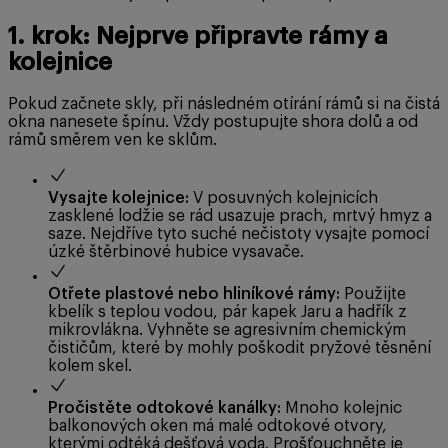
1. krok: Nejprve připravte rámy a
kolejnice
Pokud začnete skly, při následném otírání rámů si na čistá
okna nanesete špínu. Vždy postupujte shora dolů a od
rámů směrem ven ke sklům.
Vysajte kolejnice:
V posuvných kolejnicích
zasklené lodžie se rád usazuje prach, mrtvý hmyz a
saze. Nejdříve tyto suché nečistoty vysajte pomocí
úzké štěrbinové hubice vysavače.
Otřete plastové nebo hliníkové rámy:
Použijte
kbelík s teplou vodou, pár kapek Jaru a hadřík z
mikrovlákna. Vyhněte se agresivním chemickým
čističům, které by mohly poškodit pryžové těsnění
kolem skel.
Pročistěte odtokové kanálky:
Mnoho kolejnic
balkonových oken má malé odtokové otvory,
kterými odtéká dešťová voda. Prošťouchněte je