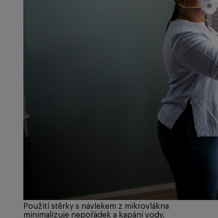
Použití stěrky s návlekem z mikrovlákna
minimalizuje nepořádek a kapání vody.