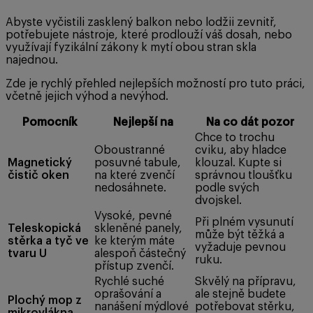
Abyste vyčistili zasklený balkon nebo lodžii zevnitř,
potřebujete nástroje, které prodlouží váš dosah, nebo
využívají fyzikální zákony k mytí obou stran skla
najednou.
Zde je rychlý přehled nejlepších možností pro tuto práci,
včetně jejich výhod a nevýhod.
Pomocník
Nejlepší na
Na co dát pozor
Chce to trochu
Oboustranné
cviku, aby hladce
Magnetický
posuvné tabule,
klouzal. Kupte si
čistič oken
na které zvenčí
správnou tloušťku
nedosáhnete.
podle svých
dvojskel.
Vysoké, pevné
Při plném vysunutí
Teleskopická
skleněné panely,
může být těžká a
stěrka a tyč ve
ke kterým máte
vyžaduje pevnou
tvaru U
alespoň částečný
ruku.
přístup zvenčí.
Rychlé suché
Skvělý na přípravu,
oprašování a
ale stejně budete
Plochý mop z
nanášení mýdlové
potřebovat stěrku,