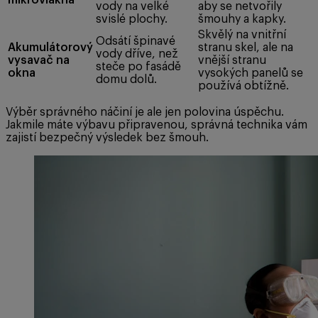
mikrovlákna
vody na velké
aby se netvořily
svislé plochy.
šmouhy a kapky.
Skvělý na vnitřní
Odsátí špinavé
Akumulátorový
stranu skel, ale na
vody dříve, než
vysavač na
vnější stranu
steče po fasádě
okna
vysokých panelů se
domu dolů.
používá obtížně.
Výběr správného náčiní je ale jen polovina úspěchu.
Jakmile máte výbavu připravenou, správná technika vám
zajistí bezpečný výsledek bez šmouh.