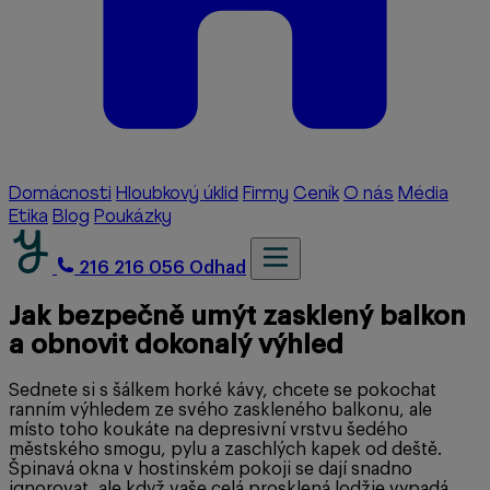
Domácnosti
Hloubkový úklid
Firmy
Ceník
O nás
Média
Etika
Blog
Poukázky
216 216 056
Odhad
Jak bezpečně umýt zasklený balkon
a obnovit dokonalý výhled
Sednete si s šálkem horké kávy, chcete se pokochat
ranním výhledem ze svého zaskleného balkonu, ale
místo toho koukáte na depresivní vrstvu šedého
městského smogu, pylu a zaschlých kapek od deště.
Špinavá okna v hostinském pokoji se dají snadno
ignorovat, ale když vaše celá prosklená lodžie vypadá