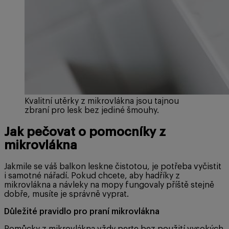
Kvalitní utěrky z mikrovlákna jsou tajnou
zbraní pro lesk bez jediné šmouhy.
Jak pečovat o pomocníky z
mikrovlákna
Jakmile se váš balkon leskne čistotou, je potřeba vyčistit
i samotné nářadí. Pokud chcete, aby hadříky z
mikrovlákna a návleky na mopy fungovaly příště stejně
dobře, musíte je správně vyprat.
Důležité pravidlo pro praní mikrovlákna
Pomůcky z mikrovlákna vždy perte bez použití vysokých