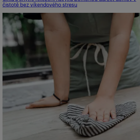
čistotě bez víkendového stresu