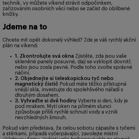
technik, vy můžete víkend strávit odpočinkem,
zařizováním osobních věcí nebo se začíst do oblíbené
knížky.
Jdeme na to
Chcete mít opět dokonalý výhled? Zde je váš rychlý akční
plán na víkend:
1. Zkontrolujte svá okna
Zjistěte, zda jsou vaše
skleněné panely posuvné, dají se vyklopit dovnitř,
nebo jsou zcela pevné. Podle toho zvolte správné
náčiní.
2. Objednejte si teleskopickou tyč nebo
magnetický čistič
Pokud máte těžko přístupná
vnější skla, investujte do spolehlivého nářadí s
dlouhým dosahem.
3. Vyhraďte si dvě hodiny
Vyberte si den, kdy je
pod mrakem. Mytí oken na přímém slunci
způsobuje příliš rychlé schnutí vody a vznik
nevzhledných šmouh.
Pokud vám představa, že celou sobotu zápasíte s tyčemi
a stěrkami, připadá vyčerpávající, zavolejte místní