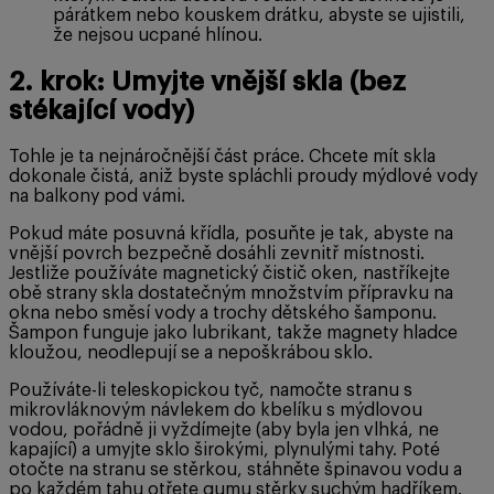
párátkem nebo kouskem drátku, abyste se ujistili,
že nejsou ucpané hlínou.
2. krok: Umyjte vnější skla (bez
stékající vody)
Tohle je ta nejnáročnější část práce. Chcete mít skla
dokonale čistá, aniž byste spláchli proudy mýdlové vody
na balkony pod vámi.
Pokud máte posuvná křídla, posuňte je tak, abyste na
vnější povrch bezpečně dosáhli zevnitř místnosti.
Jestliže používáte magnetický čistič oken, nastříkejte
obě strany skla dostatečným množstvím přípravku na
okna nebo směsí vody a trochy dětského šamponu.
Šampon funguje jako lubrikant, takže magnety hladce
kloužou, neodlepují se a nepoškrábou sklo.
Používáte-li teleskopickou tyč, namočte stranu s
mikrovláknovým návlekem do kbelíku s mýdlovou
vodou, pořádně ji vyždímejte (aby byla jen vlhká, ne
kapající) a umyjte sklo širokými, plynulými tahy. Poté
otočte na stranu se stěrkou, stáhněte špinavou vodu a
po každém tahu otřete gumu stěrky suchým hadříkem.