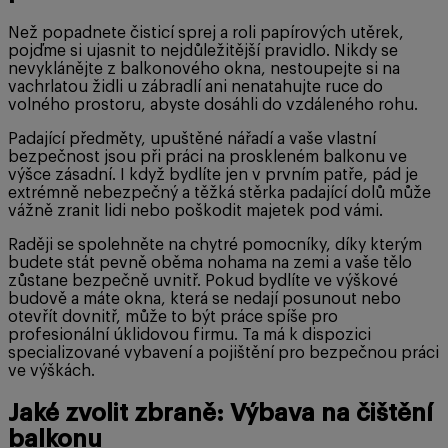
Než popadnete čisticí sprej a roli papírových utěrek,
pojďme si ujasnit to nejdůležitější pravidlo. Nikdy se
nevyklánějte z balkonového okna, nestoupejte si na
vachrlatou židli u zábradlí ani nenatahujte ruce do
volného prostoru, abyste dosáhli do vzdáleného rohu.
Padající předměty, upuštěné nářadí a vaše vlastní
bezpečnost jsou při práci na proskleném balkonu ve
výšce zásadní. I když bydlíte jen v prvním patře, pád je
extrémně nebezpečný a těžká stěrka padající dolů může
vážně zranit lidi nebo poškodit majetek pod vámi.
Raději se spolehněte na chytré pomocníky, díky kterým
budete stát pevně oběma nohama na zemi a vaše tělo
zůstane bezpečně uvnitř. Pokud bydlíte ve výškové
budově a máte okna, která se nedají posunout nebo
otevřít dovnitř, může to být práce spíše pro
profesionální úklidovou firmu. Ta má k dispozici
specializované vybavení a pojištění pro bezpečnou práci
ve výškách.
Jaké zvolit zbraně: Výbava na čištění
balkonu