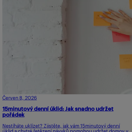
Červen 8, 2026
15minutový denní úklid: Jak snadno udržet
pořádek
Nestíháte uklízet? Zjistěte, jak vám 15minutový denní
úklid a chytré řetězení návyků pomohou udržet domov v