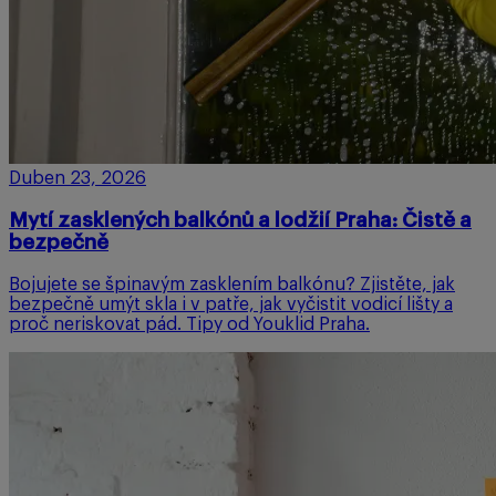
Duben 23, 2026
Mytí zasklených balkónů a lodžií Praha: Čistě a
bezpečně
Bojujete se špinavým zasklením balkónu? Zjistěte, jak
bezpečně umýt skla i v patře, jak vyčistit vodicí lišty a
proč neriskovat pád. Tipy od Youklid Praha.