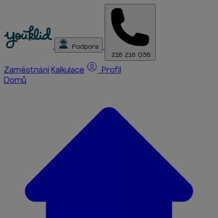
Podpora
216 216 056
Zaměstnání
Kalkulace
Profil
Domů