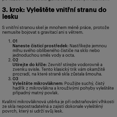
3. krok: Vyleštěte vnitřní stranu do
lesku
S vnitřní stranou skel je mnohem méně práce, protože
nemusíte bojovat s gravitací ani s větrem.
01
Naneste čisticí prostředek:
Nastříkejte jemnou
mlhu svého oblíbeného čističe na sklo nebo
jednoduchou směs vody a octa.
02
Utírejte do kříže:
Zevnitř stírejte vodorovně a
zvenku svisle. Tento klasický trik vám okamžitě
prozradí, na které straně skla zůstala šmouha.
03
Vyleštěte mikrovláknem:
Použijte suchý, čistý
hadřík z mikrovlákna a krouživými pohyby vyleštěte
případný matný povlak.
Kvalitní mikrovláknová utěrka je při odstraňování vlhkosti
ze skla nepostradatelná a zajistí dokonale vyleštěný
povrch, který si udrží svůj lesk.