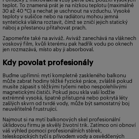
teplot. To znamená prát je na nízkou teplotu (maximálně
30 až 40 °C) a nechat je uschnout na vzduchu. Vysoké
teploty v sušičce nebo na radiátoru mohou jemná
syntetická vlákna roztavit, čímž se zničí jejich statický
náboj a přestanou přitahovat prach.
Zapomeňte také na aviváž. Aviváž zanechává na vláknech
voskový film, kvůli kterému pak hadřík vodu po oknech
jen rozmazává, místo aby ji absorboval.
Kdy povolat profesionály
Buďme upřímní: mytí kompletně zaskleného balkonu
může zabrat hodiny těžké fyzické práce, zvláště pokud
musíte zápasit s těžkými tyčemi nebo nespolehlivými
magnetickými čističi. Pokud jsou skla vaší lodžie
extrémně vysoká, špatně přístupná nebo pokrytá léty
zašlých skvrn od tvrdé vody, může být samostatný boj
neuvěřitelně frustrující.
Najmout si na mytí balkonových skel profesionální
úklidovou firmu je skvělý životní trik. Zatímco oni obnoví
váš výhled pomocí profesionálních stěrek,
teleskopických tyčí s přívodem vody a osvědčených