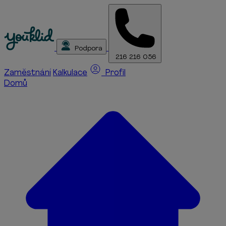
Podpora
216 216 056
Zaměstnání
Kalkulace
Profil
Domů