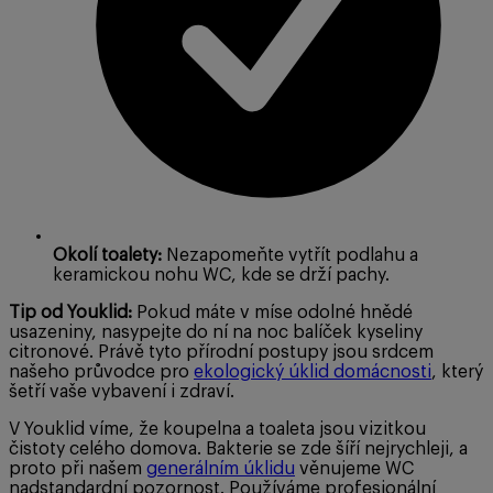
Okolí toalety:
Nezapomeňte vytřít podlahu a
keramickou nohu WC, kde se drží pachy.
Tip od Youklid:
Pokud máte v míse odolné hnědé
usazeniny, nasypejte do ní na noc balíček kyseliny
citronové. Právě tyto přírodní postupy jsou srdcem
našeho průvodce pro
ekologický úklid domácnosti
, který
šetří vaše vybavení i zdraví.
V Youklid víme, že koupelna a toaleta jsou vizitkou
čistoty celého domova. Bakterie se zde šíří nejrychleji, a
proto při našem
generálním úklidu
věnujeme WC
nadstandardní pozornost. Používáme profesionální