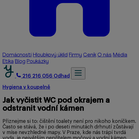
Domácnosti
Hloubkový úklid
Firmy
Ceník
O nás
Média
Etika
Blog
Poukázky
216 216 056
Odhad
Hygiena v koupelně
Jak vyčistit WC pod okrajem a
odstranit vodní kámen
Přiznejme si to: čištění toalety není pro nikoho koníčkem.
Často se stává, že i po deseti minutách drhnutí zůstávají
v míse nevzhledné mapy. V Praze, kde nás trápí tvrdá
voda, je největším nepřítelem močový a vodní kámen.