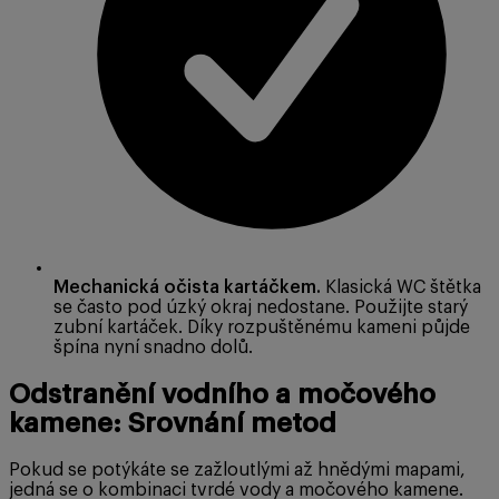
Mechanická očista kartáčkem.
Klasická WC štětka
se často pod úzký okraj nedostane. Použijte starý
zubní kartáček. Díky rozpuštěnému kameni půjde
špína nyní snadno dolů.
Odstranění vodního a močového
kamene: Srovnání metod
Pokud se potýkáte se zažloutlými až hnědými mapami,
jedná se o kombinaci tvrdé vody a močového kamene.