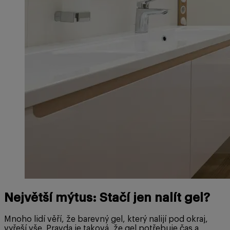
Největší mýtus: Stačí jen nalít gel?
Mnoho lidí věří, že barevný gel, který nalijí pod okraj,
vyřeší vše. Pravda je taková, že gel potřebuje čas a