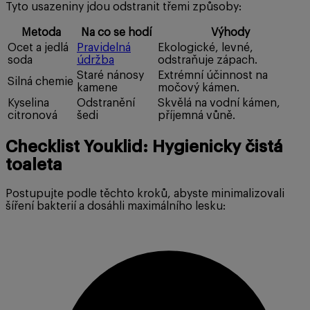
Tyto usazeniny jdou odstranit třemi způsoby:
Metoda
Na co se hodí
Výhody
Ocet a jedlá
Pravidelná
Ekologické, levné,
soda
údržba
odstraňuje zápach.
Staré nánosy
Extrémní účinnost na
Silná chemie
kamene
močový kámen.
Kyselina
Odstranění
Skvělá na vodní kámen,
citronová
šedi
příjemná vůně.
Checklist Youklid: Hygienicky čistá
toaleta
Postupujte podle těchto kroků, abyste minimalizovali
šíření bakterií a dosáhli maximálního lesku: