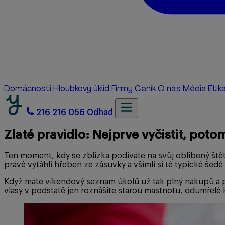
Domácnosti
Hloubkový úklid
Firmy
Ceník
O nás
Média
Etik
216 216 056
Odhad
Zlaté pravidlo: Nejprve vyčistit, poto
Ten moment, kdy se zblízka podíváte na svůj oblíbený ště
právě vytáhli hřeben ze zásuvky a všimli si té typické šedé
Když máte víkendový seznam úkolů už tak plný nákupů a pr
vlasy v podstatě jen roznášíte starou mastnotu, odumřelé 