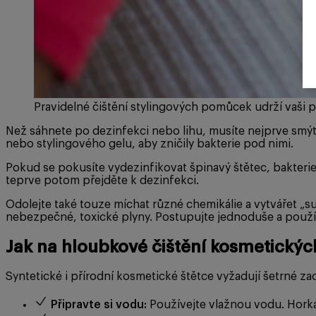
Pravidelné čištění stylingových pomůcek udrží vaši ple
Než sáhnete po dezinfekci nebo lihu, musíte nejprve smý
nebo stylingového gelu, aby zničily bakterie pod nimi.
Pokud se pokusíte vydezinfikovat špinavý štětec, bakterie
teprve potom přejděte k dezinfekci.
Odolejte také touze míchat různé chemikálie a vytvářet 
nebezpečné, toxické plyny. Postupujte jednoduše a použív
Jak na hloubkové čištění kosmetickýc
Syntetické i přírodní kosmetické štětce vyžadují šetrné za
Připravte si vodu:
Používejte vlažnou vodu. Horká v