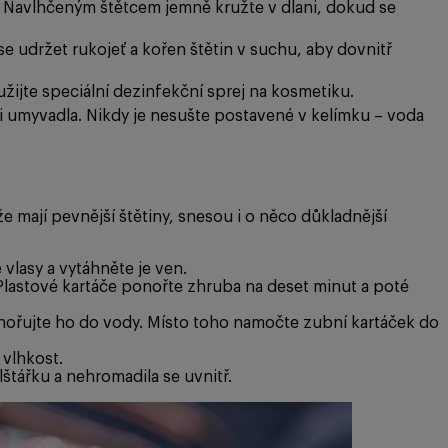
 Navlhčeným štětcem jemně kružte v dlani, dokud se
e udržet rukojeť a kořen štětin v suchu, aby dovnitř
žijte speciální dezinfekční sprej na kosmetiku.
 či umyvadla. Nikdy je nesušte postavené v kelímku – voda
 mají pevnější štětiny, snesou i o něco důkladnější
vlasy a vytáhněte je ven.
lastové kartáče ponořte zhruba na deset minut a poté
nořujte ho do vody. Místo toho namočte zubní kartáček do
vlhkost.
štářku a nehromadila se uvnitř.