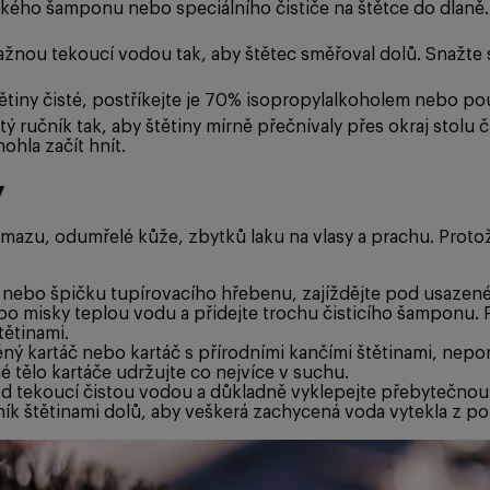
ého šamponu nebo speciálního čističe na štětce do dlaně.
žnou tekoucí vodou tak, aby štětec směřoval dolů. Snažte s
ětiny čisté, postříkejte je 70% isopropylalkoholem nebo pou
ý ručník tak, aby štětiny mírně přečnívaly přes okraj stolu
mohla začít hnít.
y
mazu, odumřelé kůže, zbytků laku na vlasy a prachu. Protože
nebo špičku tupírovacího hřebenu, zajíždějte pod usazené 
 misky teplou vodu a přidejte trochu čisticího šamponu. P
ětinami.
ý kartáč nebo kartáč s přírodními kančími štětinami, nepo
 tělo kartáče udržujte co nejvíce v suchu.
d tekoucí čistou vodou a důkladně vyklepejte přebytečnou 
ník štětinami dolů, aby veškerá zachycená voda vytekla z pol