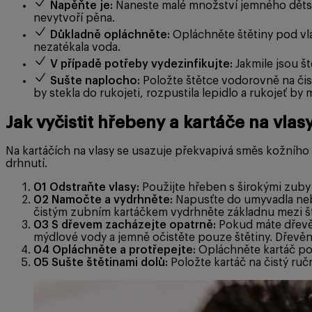
Napěňte je:
Naneste malé množství jemného dětsk
nevytvoří pěna.
Důkladně opláchněte:
Opláchněte štětiny pod vla
nezatékala voda.
V případě potřeby vydezinfikujte:
Jakmile jsou št
Sušte naplocho:
Položte štětce vodorovně na čist
by stekla do rukojeti, rozpustila lepidlo a rukojeť by 
Jak vyčistit hřebeny a kartáče na vlas
Na kartáčích na vlasy se usazuje překvapivá směs kožního 
drhnutí.
01
Odstraňte vlasy:
Použijte hřeben s širokými zuby 
02
Namočte a vydrhněte:
Napusťte do umyvadla nebo
čistým zubním kartáčkem vydrhněte základnu mezi št
03
S dřevem zacházejte opatrně:
Pokud máte dřevěn
mýdlové vody a jemně očistěte pouze štětiny. Dřevěné
04
Opláchněte a protřepejte:
Opláchněte kartáč po
05
Sušte štětinami dolů:
Položte kartáč na čistý ruč