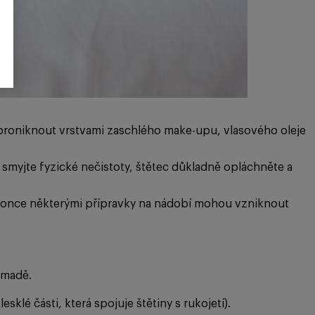
 proniknout vrstvami zaschlého make-upu, vlasového oleje
smyjte fyzické nečistoty, štětec důkladně opláchněte a
okonce některými přípravky na nádobí mohou vzniknout
omadě.
klé části, která spojuje štětiny s rukojetí).