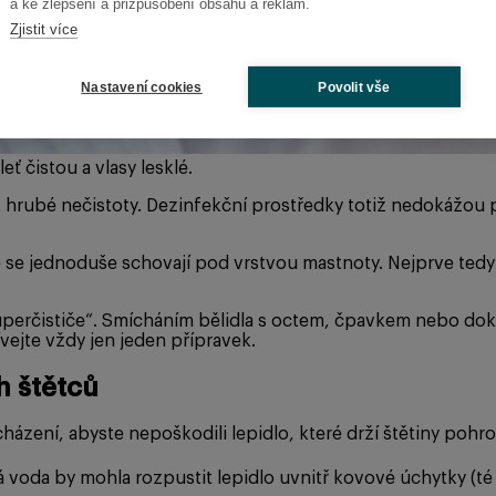
a ke zlepšení a přizpůsobení obsahu a reklam.
Zjistit více
Nastavení cookies
Povolit vše
ť čistou a vlasy lesklé.
t hrubé nečistoty. Dezinfekční prostředky totiž nedokážou
 se jednoduše schovají pod vrstvou mastnoty. Nejprve tedy 
„superčističe“. Smícháním bělidla s octem, čpavkem nebo d
ejte vždy jen jeden přípravek.
h štětců
cházení, abyste nepoškodili lepidlo, které drží štětiny pohr
oda by mohla rozpustit lepidlo uvnitř kovové úchytky (té les