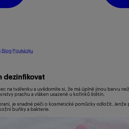
a
Blog
Poukázky
m dezinfikovat
tec na tvářenku a uvědomíte si, že má úplně jinou barvu ne
 vrstvy prachu a vláken usazené u kořínků štětin.
aní, je snadné péči o kosmetické pomůcky odložit. Jenže p
kožní buňky a bakterie.