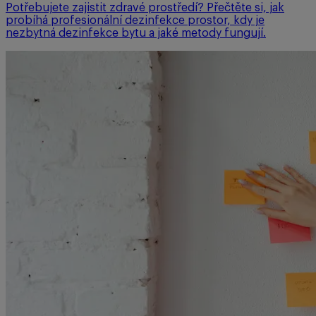
Potřebujete zajistit zdravé prostředí? Přečtěte si, jak
probíhá profesionální dezinfekce prostor, kdy je
nezbytná dezinfekce bytu a jaké metody fungují.