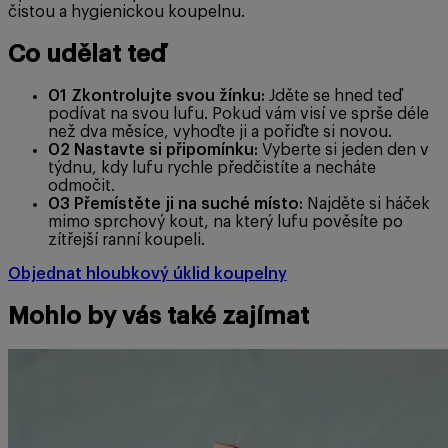
čistou a hygienickou koupelnu.
Co udělat teď
01
Zkontrolujte svou žínku:
Jděte se hned teď
podívat na svou lufu. Pokud vám visí ve sprše déle
než dva měsíce, vyhoďte ji a pořiďte si novou.
02
Nastavte si připomínku:
Vyberte si jeden den v
týdnu, kdy lufu rychle předčistíte a necháte
odmočit.
03
Přemístěte ji na suché místo:
Najděte si háček
mimo sprchový kout, na který lufu pověsíte po
zítřejší ranní koupeli.
Objednat hloubkový úklid koupelny
Mohlo by vás také zajímat