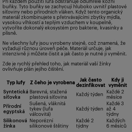
Při každém použití lufa odstraňuje odumřelé kožní
buňky. Tyto buňky se zachycují hluboko uvnitř plastové
síťoviny nebo přírodních vláken. Když tento organický
materiál zkombinujete s přetrvávajícími zbytky mýdla,
vysokou vlhkostí a teplým vzduchem v koupelně,
vytvoříte dokonalý ekosystém pro bakterie, kvasinky a
plísně.
Ne všechny lufy jsou vyrobeny stejně, což znamená, že
vyžadují různou úroveň péče. Materiál určuje, jak
intenzivně ji můžete čistit a jak často je nutné ji vyměnit.
Zde je rychlý přehled toho, jak materiál vaší žínky
ovlivňuje plán jejího čištění.
Jak často
Kdy ji
Typ lufy
Z čeho je vyrobena
dezinfikovat
vyměnit
Syntetická
Barevná, stažená
Každé 2
Každý týden
síťovka
plastová síťovina
měsíce
Sušená, vláknitá
Každé 3
Přírodní
tykev (lufa
Každý týden
až 4
egyptská
válcovitá)
týdny
Silikonová
Neporézní
Každé 2
Každých
žínka
silikonové štětiny
týdny
6 měsíců