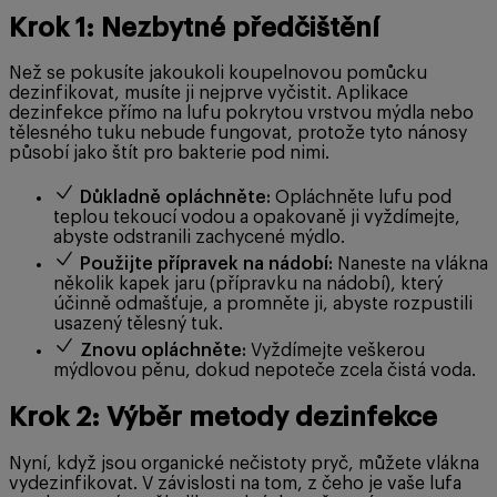
Krok 1: Nezbytné předčištění
Než se pokusíte jakoukoli koupelnovou pomůcku
dezinfikovat, musíte ji nejprve vyčistit. Aplikace
dezinfekce přímo na lufu pokrytou vrstvou mýdla nebo
tělesného tuku nebude fungovat, protože tyto nánosy
působí jako štít pro bakterie pod nimi.
Důkladně opláchněte:
Opláchněte lufu pod
teplou tekoucí vodou a opakovaně ji vyždímejte,
abyste odstranili zachycené mýdlo.
Použijte přípravek na nádobí:
Naneste na vlákna
několik kapek jaru (přípravku na nádobí), který
účinně odmašťuje, a promněte ji, abyste rozpustili
usazený tělesný tuk.
Znovu opláchněte:
Vyždímejte veškerou
mýdlovou pěnu, dokud nepoteče zcela čistá voda.
Krok 2: Výběr metody dezinfekce
Nyní, když jsou organické nečistoty pryč, můžete vlákna
vydezinfikovat. V závislosti na tom, z čeho je vaše lufa