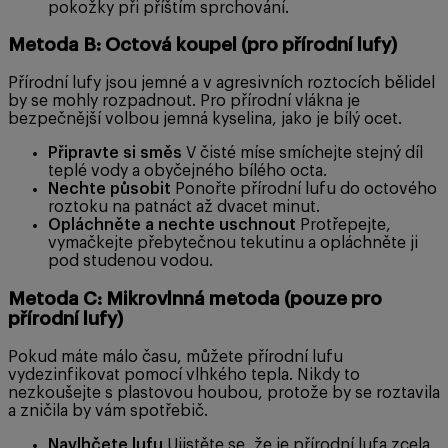
pokožky při příštím sprchování.
Metoda B: Octová koupel (pro přírodní lufy)
Přírodní lufy jsou jemné a v agresivních roztocích bělidel
by se mohly rozpadnout. Pro přírodní vlákna je
bezpečnější volbou jemná kyselina, jako je bílý ocet.
Připravte si směs
V čisté míse smíchejte stejný díl
teplé vody a obyčejného bílého octa.
Nechte působit
Ponořte přírodní lufu do octového
roztoku na patnáct až dvacet minut.
Opláchněte a nechte uschnout
Protřepejte,
vymačkejte přebytečnou tekutinu a opláchněte ji
pod studenou vodou.
Metoda C: Mikrovlnná metoda (pouze pro
přírodní lufy)
Pokud máte málo času, můžete přírodní lufu
vydezinfikovat pomocí vlhkého tepla. Nikdy to
nezkoušejte s plastovou houbou, protože by se roztavila
a zničila by vám spotřebič.
Navlhčete lufu
Ujistěte se, že je přírodní lufa zcela