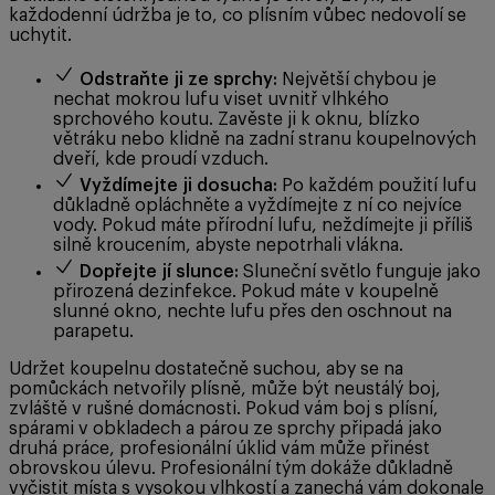
každodenní údržba je to, co plísním vůbec nedovolí se
uchytit.
Odstraňte ji ze sprchy:
Největší chybou je
nechat mokrou lufu viset uvnitř vlhkého
sprchového koutu. Zavěste ji k oknu, blízko
větráku nebo klidně na zadní stranu koupelnových
dveří, kde proudí vzduch.
Vyždímejte ji dosucha:
Po každém použití lufu
důkladně opláchněte a vyždímejte z ní co nejvíce
vody. Pokud máte přírodní lufu, neždímejte ji příliš
silně kroucením, abyste nepotrhali vlákna.
Dopřejte jí slunce:
Sluneční světlo funguje jako
přirozená dezinfekce. Pokud máte v koupelně
slunné okno, nechte lufu přes den oschnout na
parapetu.
Udržet koupelnu dostatečně suchou, aby se na
pomůckách netvořily plísně, může být neustálý boj,
zvláště v rušné domácnosti. Pokud vám boj s plísní,
spárami v obkladech a párou ze sprchy připadá jako
druhá práce, profesionální úklid vám může přinést
obrovskou úlevu. Profesionální tým dokáže důkladně
vyčistit místa s vysokou vlhkostí a zanechá vám dokonale