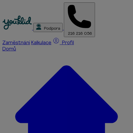
Podpora
216 216 056
Zaměstnání
Kalkulace
Profil
Domů