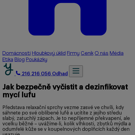
Domácnosti
Hloubkový úklid
Firmy
Ceník
O nás
Média
Etika
Blog
Poukázky
216 216 056
Odhad
Jak bezpečně vyčistit a dezinfikovat
mycí lufu
Představa relaxační sprchy vezme zasvé ve chvíli, kdy
sáhnete po své oblíbené lufě a ucítíte z jejího středu
slabý, zatuchlý zápach. Je to nepříjemné překvapení, ale
vcelku běžné – uvážíme-li, kolik vlhkosti, zbytků mýdla a
odumřelé kůže se v koupelnových doplňcích každý den
usazuje.