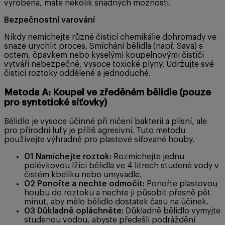
vyrobena, máte několik snadných možností.
Bezpečnostní varování
Nikdy nemíchejte různé čisticí chemikálie dohromady ve
snaze urychlit proces. Smíchání bělidla (např. Sava) s
octem, čpavkem nebo kyselými koupelnovými čističi
vytváří nebezpečné, vysoce toxické plyny. Udržujte své
čisticí roztoky oddělené a jednoduché.
Metoda A: Koupel ve zředěném bělidle (pouze
pro syntetické síťovky)
Bělidlo je vysoce účinné při ničení bakterií a plísní, ale
pro přírodní lufy je příliš agresivní. Tuto metodu
používejte výhradně pro plastové síťované houby.
01
Namíchejte roztok:
Rozmíchejte jednu
polévkovou lžíci bělidla ve 4 litrech studené vody v
čistém kbelíku nebo umyvadle.
02
Ponořte a nechte odmočit:
Ponořte plastovou
houbu do roztoku a nechte ji působit přesně pět
minut, aby mělo bělidlo dostatek času na účinek.
03
Důkladně opláchněte:
Důkladně bělidlo vymyjte
studenou vodou, abyste předešli podráždění