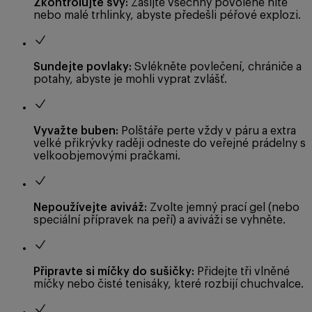
Zkontrolujte švy:
Zašijte všechny povolené nitě
nebo malé trhlinky, abyste předešli péřové explozi.
Sundejte povlaky:
Svlékněte povlečení, chrániče a
potahy, abyste je mohli vyprat zvlášť.
Vyvažte buben:
Polštáře perte vždy v páru a extra
velké přikrývky raději odneste do veřejné prádelny s
velkoobjemovými pračkami.
Nepoužívejte aviváž:
Zvolte jemný prací gel (nebo
speciální přípravek na peří) a aviváži se vyhněte.
Připravte si míčky do sušičky:
Přidejte tři vlněné
míčky nebo čisté tenisáky, které rozbijí chuchvalce.