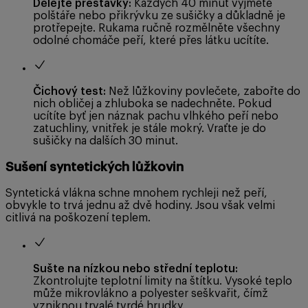
Dělejte přestávky:
Každých 40 minut vyjměte
polštáře nebo přikrývku ze sušičky a důkladně je
protřepejte. Rukama ručně rozmělněte všechny
odolné chomáče peří, které přes látku ucítíte.
Čichový test:
Než lůžkoviny povlečete, zabořte do
nich obličej a zhluboka se nadechněte. Pokud
ucítíte byť jen náznak pachu vlhkého peří nebo
zatuchliny, vnitřek je stále mokrý. Vraťte je do
sušičky na dalších 30 minut.
Sušení syntetických lůžkovin
Syntetická vlákna schne mnohem rychleji než peří,
obvykle to trvá jednu až dvě hodiny. Jsou však velmi
citlivá na poškození teplem.
Sušte na nízkou nebo střední teplotu:
Zkontrolujte teplotní limity na štítku. Vysoké teplo
může mikrovlákno a polyester seškvařit, čímž
vzniknou trvalé tvrdé hrudky.