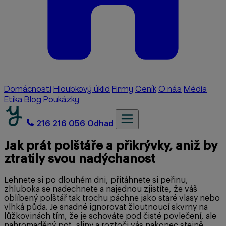
Domácnosti
Hloubkový úklid
Firmy
Ceník
O nás
Média
Etika
Blog
Poukázky
216 216 056
Odhad
Jak prát polštáře a přikrývky, aniž by
ztratily svou nadýchanost
Lehnete si po dlouhém dni, přitáhnete si peřinu,
zhluboka se nadechnete a najednou zjistíte, že váš
oblíbený polštář tak trochu páchne jako staré vlasy nebo
vlhká půda. Je snadné ignorovat žloutnoucí skvrny na
lůžkovinách tím, že je schováte pod čisté povlečení, ale
nahromaděný pot, sliny a roztoči vás nakonec stejně