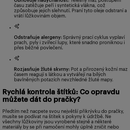
Obnovuje nadýchanost:
Tělesný maz postupem
času zatěžuje peří i syntetická vlákna, což
způsobuje jejich slehnutí. Praní tyto oleje odstraní a
vrátí lůžkovinám objem.
Odstraňuje alergeny:
Správný prací cyklus vyplaví
prach, pyly i zvířecí lupy, které snadno proniknou i
přes běžné povlečení.
Rozjasňuje žluté skvrny:
Pot a přirozený kožní maz
časem reagují s látkou a vytvářejí na bílých
bavlněných potazích nevzhledné žluté mapy.
Rychlá kontrola štítků: Co opravdu
můžete dát do pračky?
Předtím než nacpete svou největší přikrývku do pračky,
musíte se podívat na štítek s pokyny k údržbě. Ne
všechny lůžkoviny jsou vyrobené stejně a některé
materiály by se při namočení mohly úplně zničit nebo