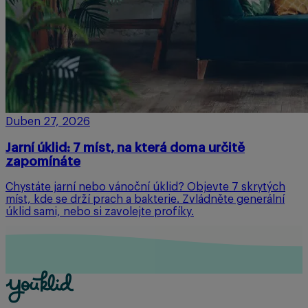
Duben 27, 2026
Jarní úklid: 7 míst, na která doma určitě
zapomínáte
Chystáte jarní nebo vánoční úklid? Objevte 7 skrytých
míst, kde se drží prach a bakterie. Zvládněte generální
úklid sami, nebo si zavolejte profíky.