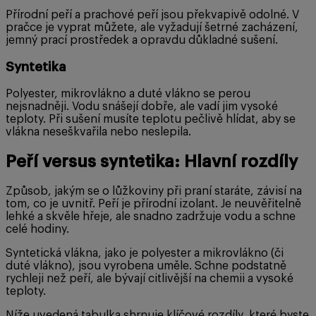
Přírodní peří a prachové peří jsou překvapivě odolné. V
pračce je vyprat můžete, ale vyžadují šetrné zacházení,
jemný prací prostředek a opravdu důkladné sušení.
Syntetika
Polyester, mikrovlákno a duté vlákno se perou
nejsnadněji. Vodu snášejí dobře, ale vadí jim vysoké
teploty. Při sušení musíte teplotu pečlivě hlídat, aby se
vlákna neseškvařila nebo neslepila.
Peří versus syntetika: Hlavní rozdíly
Způsob, jakým se o lůžkoviny při praní staráte, závisí na
tom, co je uvnitř. Peří je přírodní izolant. Je neuvěřitelně
lehké a skvěle hřeje, ale snadno zadržuje vodu a schne
celé hodiny.
Syntetická vlákna, jako je polyester a mikrovlákno (či
duté vlákno), jsou vyrobena uměle. Schne podstatně
rychleji než peří, ale bývají citlivější na chemii a vysoké
teploty.
Níže uvedená tabulka shrnuje klíčové rozdíly, které byste