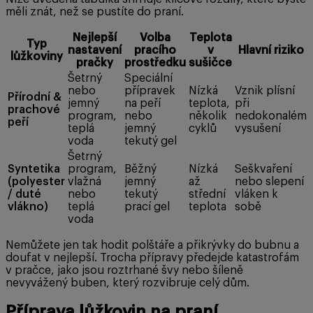
měli znát, než se pustíte do praní.
Nejlepší
Volba
Teplota
Typ
nastavení
pracího
v
Hlavní riziko
lůžkoviny
pračky
prostředku
sušičce
Šetrný
Speciální
nebo
přípravek
Nízká
Vznik plísní
Přírodní &
jemný
na peří
teplota,
při
prachové
program,
nebo
několik
nedokonalém
peří
teplá
jemný
cyklů
vysušení
voda
tekutý gel
Šetrný
Syntetika
program,
Běžný
Nízká
Seškvaření
(polyester
vlažná
jemný
až
nebo slepení
/ duté
nebo
tekutý
střední
vláken k
vlákno)
teplá
prací gel
teplota
sobě
voda
Nemůžete jen tak hodit polštáře a přikrývky do bubnu a
doufat v nejlepší. Trocha přípravy předejde katastrofám
v pračce, jako jsou roztrhané švy nebo šíleně
nevyvážený buben, který rozvibruje celý dům.
Příprava lůžkovin na praní