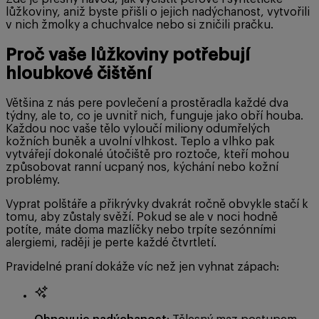
lůžkoviny, aniž byste přišli o jejich nadýchanost, vytvořili
v nich žmolky a chuchvalce nebo si zničili pračku.
Proč vaše lůžkoviny potřebují
hloubkové čištění
Většina z nás pere povlečení a prostěradla každé dva
týdny, ale to, co je uvnitř nich, funguje jako obří houba.
Každou noc vaše tělo vyloučí miliony odumřelých
kožních buněk a uvolní vlhkost. Teplo a vlhko pak
vytvářejí dokonalé útočiště pro roztoče, kteří mohou
způsobovat ranní ucpaný nos, kýchání nebo kožní
problémy.
Vyprat polštáře a přikrývky dvakrát ročně obvykle stačí k
tomu, aby zůstaly svěží. Pokud se ale v noci hodně
potíte, máte doma mazlíčky nebo trpíte sezónními
alergiemi, raději je perte každé čtvrtletí.
Pravidelné praní dokáže víc než jen vyhnat zápach: