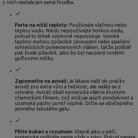
z nich nestala jen samá hrudka.
Perte na nižší teploty:
Používejte vlažnou nebo
teplou vodu. Nikdy nepoužívejte horkou vodu,
pokud to štítek výslovně nepovoluje. Vysoké
teploty mohou způsobit zkroucení nebo spečení
syntetických polyesterových vláken, takže polštář
pak bude působit, jako by byl nacpaný tvrdými
golfovými míčky.
Zapomeňte na aviváž:
Je lákavé nalít do pračky
aviváž pro extra vůni a hebkost, ale raději se jí
vyhněte. Aviváž obalí syntetická vlákna kluzkým
chemickým filmem, což snižuje jejich prodyšnost a
uzamyká pachy uvnitř výplně. Držte se obyčejného
jemného tekutého gelu.
Plňte buben s rozumem:
Stejně jako u peří,
syntetické polštáře perte vždy v páru. Pokud perete