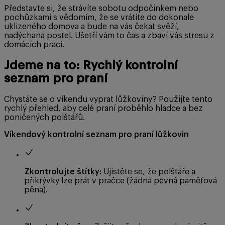
Představte si, že strávíte sobotu odpočinkem nebo
pochůzkami s vědomím, že se vrátíte do dokonale
uklizeného domova a bude na vás čekat svěží,
nadýchaná postel. Ušetří vám to čas a zbaví vás stresu z
domácích prací.
Jdeme na to: Rychlý kontrolní
seznam pro praní
Chystáte se o víkendu vyprat lůžkoviny? Použijte tento
rychlý přehled, aby celé praní proběhlo hladce a bez
poničených polštářů.
Víkendový kontrolní seznam pro praní lůžkovin
Zkontrolujte štítky:
Ujistěte se, že polštáře a
přikrývky lze prát v pračce (žádná pevná paměťová
pěna).