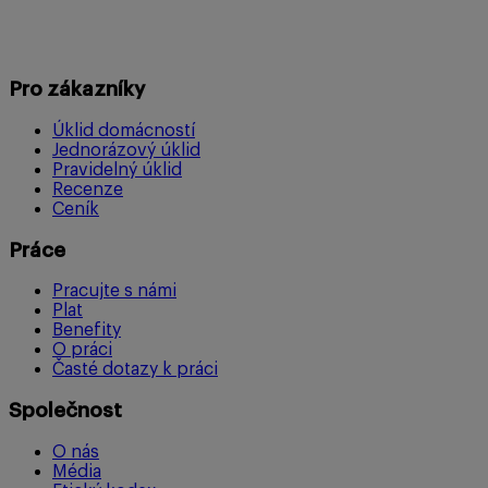
Pro zákazníky
Úklid domácností
Jednorázový úklid
Pravidelný úklid
Recenze
Ceník
Práce
Pracujte s námi
Plat
Benefity
O práci
Časté dotazy k práci
Společnost
O nás
Média