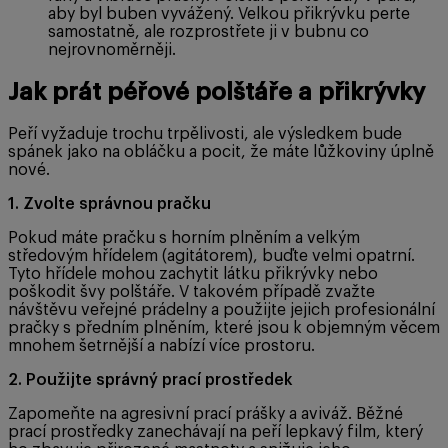
aby byl buben vyvážený. Velkou přikrývku perte
samostatně, ale rozprostřete ji v bubnu co
nejrovnoměrněji.
Jak prát péřové polštáře a přikrývky
Peří vyžaduje trochu trpělivosti, ale výsledkem bude
spánek jako na obláčku a pocit, že máte lůžkoviny úplně
nové.
1. Zvolte správnou pračku
Pokud máte pračku s horním plněním a velkým
středovým hřídelem (agitátorem), buďte velmi opatrní.
Tyto hřídele mohou zachytit látku přikrývky nebo
poškodit švy polštáře. V takovém případě zvažte
návštěvu veřejné prádelny a použijte jejich profesionální
pračky s předním plněním, které jsou k objemným věcem
mnohem šetrnější a nabízí více prostoru.
2. Použijte správný prací prostředek
Zapomeňte na agresivní prací prášky a aviváž. Běžné
prací prostředky zanechávají na peří lepkavý film, který