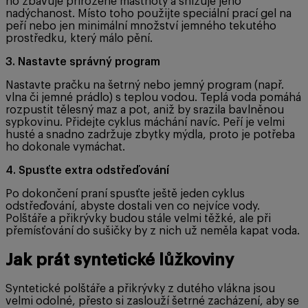
ho zbavuje přirozené mastnoty a snižuje jeho
nadýchanost. Místo toho použijte speciální prací gel na
peří nebo jen minimální množství jemného tekutého
prostředku, který málo pění.
3. Nastavte správný program
Nastavte pračku na šetrný nebo jemný program (např.
vlna či jemné prádlo) s teplou vodou. Teplá voda pomáhá
rozpustit tělesný maz a pot, aniž by srazila bavlněnou
sypkovinu. Přidejte cyklus máchání navíc. Peří je velmi
husté a snadno zadržuje zbytky mýdla, proto je potřeba
ho dokonale vymáchat.
4. Spusťte extra odstřeďování
Po dokončení praní spusťte ještě jeden cyklus
odstřeďování, abyste dostali ven co nejvíce vody.
Polštáře a přikrývky budou stále velmi těžké, ale při
přemísťování do sušičky by z nich už neměla kapat voda.
Jak prát syntetické lůžkoviny
Syntetické polštáře a přikrývky z dutého vlákna jsou
velmi odolné, přesto si zaslouží šetrné zacházení, aby se