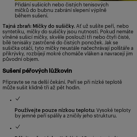
Přidání sušicích nebo čistých tenisových
míčků do bubnu zabrání slepení výplně
během sušení.
Tajná zbraň: Míčky do sušičky.
Ať už sušíte peří, nebo
syntetiku, míčky do sušičky jsou nutností. Pokud nemáte
vlněné sušicí míčky, skvěle poslouží tři nebo čtyři čisté,
bílé tenisáky zastrčené do čistých ponožek. Jak se
sušička otáčí, tyto míčky neustále načechrávají polštáře a
přikrývky, rozbíjejí mokré chomáče vláken a navracejí jim
původní objem.
Sušení péřových lůžkovin
Připravte se na delší čekání. Peří se při nízké teplotě
může sušit klidně tři až pět hodin.
Používejte pouze nízkou teplotu:
Vysoké teploty
by jemné peří spálily a zničily jeho strukturu.