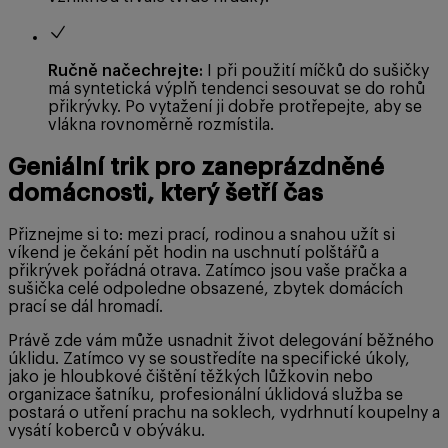
Ručně načechrejte:
I při použití míčků do sušičky
má syntetická výplň tendenci sesouvat se do rohů
přikrývky. Po vytažení ji dobře protřepejte, aby se
vlákna rovnoměrně rozmístila.
Geniální trik pro zaneprázdněné
domácnosti, který šetří čas
Přiznejme si to: mezi prací, rodinou a snahou užít si
víkend je čekání pět hodin na uschnutí polštářů a
přikrývek pořádná otrava. Zatímco jsou vaše pračka a
sušička celé odpoledne obsazené, zbytek domácích
prací se dál hromadí.
Právě zde vám může usnadnit život delegování běžného
úklidu. Zatímco vy se soustředíte na specifické úkoly,
jako je hloubkové čištění těžkých lůžkovin nebo
organizace šatníku, profesionální úklidová služba se
postará o utření prachu na soklech, vydrhnutí koupelny a
vysátí koberců v obýváku.