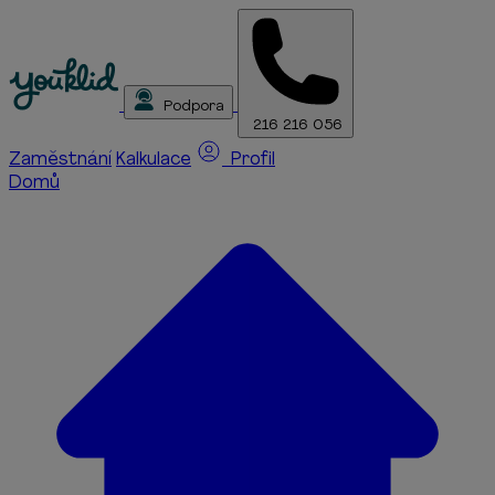
Podpora
216 216 056
Zaměstnání
Kalkulace
Profil
Domů