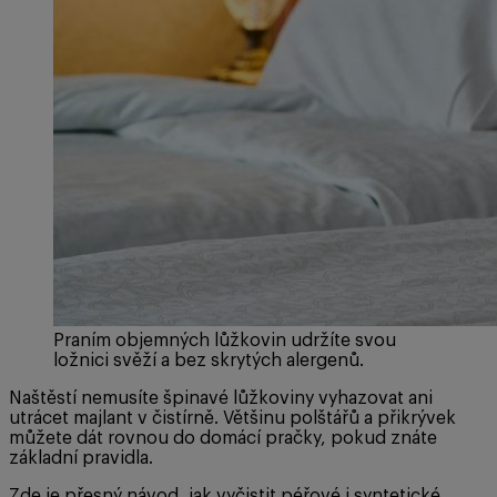
Praním objemných lůžkovin udržíte svou
ložnici svěží a bez skrytých alergenů.
Naštěstí nemusíte špinavé lůžkoviny vyhazovat ani
utrácet majlant v čistírně. Většinu polštářů a přikrývek
můžete dát rovnou do domácí pračky, pokud znáte
základní pravidla.
Zde je přesný návod, jak vyčistit péřové i syntetické