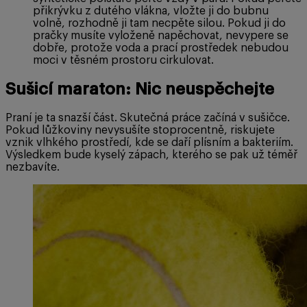
přikrývku z dutého vlákna, vložte ji do bubnu
volně, rozhodně ji tam necpěte silou. Pokud ji do
pračky musíte vyloženě napěchovat, nevypere se
dobře, protože voda a prací prostředek nebudou
moci v těsném prostoru cirkulovat.
Sušicí maraton: Nic neuspěchejte
Praní je ta snazší část. Skutečná práce začíná v sušičce.
Pokud lůžkoviny nevysušíte stoprocentně, riskujete
vznik vlhkého prostředí, kde se daří plísním a bakteriím.
Výsledkem bude kyselý zápach, kterého se pak už téměř
nezbavíte.