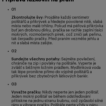
01
Zkontrolujte švy:
Projděte každý centimetr
polštářů a přikrývek a hledejte povolené nitě, slabá
místa nebo malé trhliny. Pokud má péřová přikrývka
byť jen drobnou dírku, pračka se rychle zaplní tisíci
mokrých, rozmočených pírek, což zničí jak peřinu,
tak čerpadlo pračky. Před praním vezměte jehlu a
nit a slabá místa zašijte.
02
Sundejte všechny potahy:
Sejměte povlečení,
chrániče na zip i povlaky na polštáře. Vyperte je
zvlášť s běžným ložním prádlem. Mydlinková voda
tak lépe pronikne přímo do výplně polštářů a
přikrývek bez zbytečných látkových bariér.
03
Vyvažte pračku:
Nikdy neperte jen jeden polštář.
Jeden mokrý polštář se během odstřeďování
přitiskne na jednu stranu bubnu, což způsobí silné
rány a vibrace pračky. Polštáře perte vždy v páru,