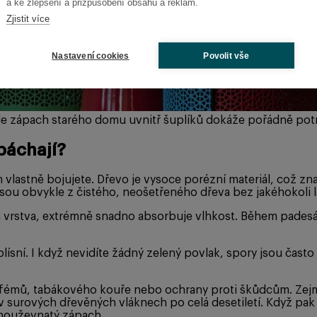
a ke zlepšení a přizpůsobení obsahu a reklam.
Zjistit více
Nastavení cookies
Povolit vše
ale zápach starého domu uvnitř šuplíků dokáže pořádně potr
apáchají?
 vlastně bojujete. Dřevo je vysoce porézní materiál, což zna
jsou obvykle z čistého, neošetřeného dřeva bez jakéhokoli l
rstva, extrémně snadno absorbuje vlhkost. Během padesáti 
lísní. I když nevidíte žádný zelený povlak, spory jsou čast
parfémů, tabákového kouře nebo ochrany proti škůdcům. Zejm
surových dřevěných vláknech po celá desetiletí. Když pak sm
ě houževnatý zápach.