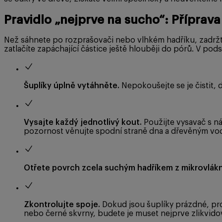
Pravidlo „nejprve na sucho“: Příprava
Než sáhnete po rozprašovači nebo vlhkém hadříku, zadržt
zatlačíte zapáchající částice ještě hlouběji do pórů. V po
Šuplíky úplně vytáhněte.
Nepokoušejte se je čistit, 
Vysajte každý jednotlivý kout.
Použijte vysavač s ná
pozornost věnujte spodní straně dna a dřevěným vodi
Otřete povrch zcela suchým hadříkem z mikrovlákn
Zkontrolujte spoje.
Dokud jsou šuplíky prázdné, proh
nebo černé skvrny, budete je muset nejprve zlikvido