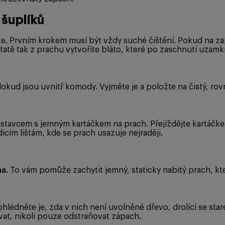
 šuplíků
e. Prvním krokem musí být vždy suché čištění. Pokud na za
dstatě tak z prachu vytvoříte bláto, které po zaschnutí uzam
dokud jsou uvnitř komody. Vyjměte je a položte na čistý, ro
stavcem s jemným kartáčkem na prach. Přejíždějte kartáčkem
cím lištám, kde se prach usazuje nejraději.
a.
To vám pomůže zachytit jemný, staticky nabitý prach, kt
lédněte je, zda v nich není uvolněné dřevo, drolící se staré 
vat, nikoli pouze odstraňovat zápach.