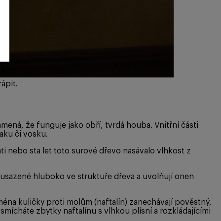
ápit.
mená, že funguje jako obří, tvrdá houba. Vnitřní části
aku či vosku.
nebo sta let toto surové dřevo nasávalo vlhkost z
o usazené hluboko ve struktuře dřeva a uvolňují onen
éna kuličky proti molům (naftalín) zanechávají pověstný,
ícháte zbytky naftalínu s vlhkou plísní a rozkládajícími