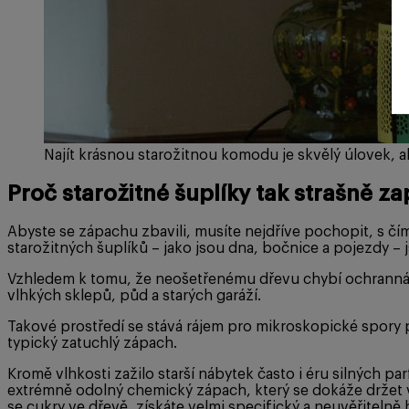
Najít krásnou starožitnou komodu je skvělý úlovek, 
Proč starožitné šuplíky tak strašně z
Abyste se zápachu zbavili, musíte nejdříve pochopit, s čím
starožitných šuplíků – jako jsou dna, bočnice a pojezdy – 
Vzhledem k tomu, že neošetřenému dřevu chybí ochranná v
vlhkých sklepů, půd a starých garáží.
Takové prostředí se stává rájem pro mikroskopické spory p
typický zatuchlý zápach.
Kromě vlhkosti zažilo starší nábytek často i éru silných 
extrémně odolný chemický zápach, který se dokáže držet v 
se cukry ve dřevě, získáte velmi specifický a neuvěřiteln