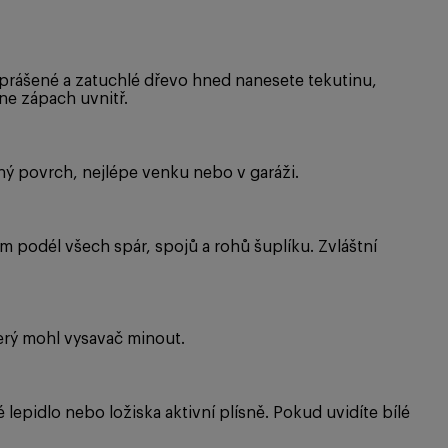
prášené a zatuchlé dřevo hned nanesete tekutinu,
kne zápach uvnitř.
vný povrch, nejlépe venku nebo v garáži.
 podél všech spár, spojů a rohů šuplíku. Zvláštní
erý mohl vysavač minout.
lepidlo nebo ložiska aktivní plísně. Pokud uvidíte bílé