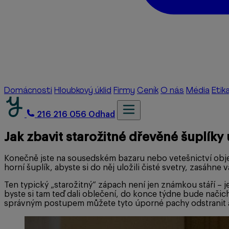
Domácnosti
Hloubkový úklid
Firmy
Ceník
O nás
Média
Etik
216 216 056
Odhad
Jak zbavit starožitné dřevěné šuplík
Konečně jste na sousedském bazaru nebo vetešnictví obje
horní šuplík, abyste si do něj uložili čisté svetry, zasáhn
Ten typický „starožitný“ zápach není jen známkou stáří – 
byste si tam teď dali oblečení, do konce týdne bude načich
správným postupem můžete tyto úporné pachy odstranit a p