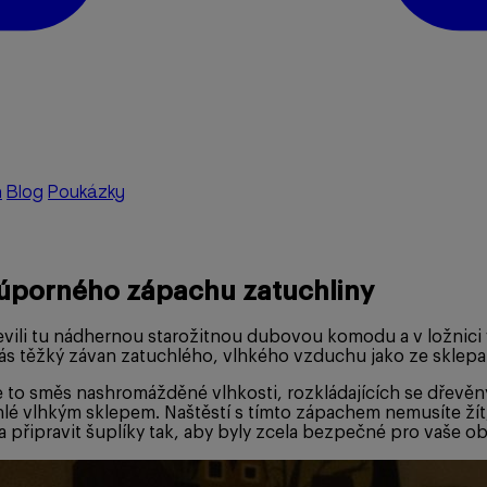
a
Blog
Poukázky
y úporného zápachu zatuchliny
vili tu nádhernou starožitnou dubovou komodu a v ložnici 
e vás těžký závan zatuchlého, vlhkého vzduchu jako ze sklepa
je to směs nashromážděné vlhkosti, rozkládajících se dřevě
lé vlhkým sklepem. Naštěstí s tímto zápachem nemusíte žít, a
řipravit šuplíky tak, aby byly zcela bezpečné pro vaše obl