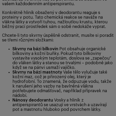
vašem každodenním antiperspirantu.
Konkrétně hliník obsažený v deodorantu reaguje s
proteiny v potu. Tato chemická reakce se naváže na
vlákna látky a vytvoří tuhou, nažloutlou krustu, kterou
běžný prací prostředek sám o sobě nedokáže vyprat.
Chcete-li tyto skvrny úspěšně odstranit, musíte si poradit
se třemi různými složkami:
Skvrny na bázi bílkovin
Pot obsahuje organické
bílkoviny a kožní buňky. Pokud tyto bílkoviny
vystavíte vysokým teplotám, doslova se „zapečou“
do vláken látky a stanou se trvalými – podobně jako
když se na pánvi usmaží vajíčko.
Skvrny na bázi mastnoty
Vaše tělo vylučuje také
kožní maz, což je přirozený olej, který je
hydrofobní. To znamená, že odpuzuje vodu, takže
k narušení jeho vazby na bavlněná vlákna
potřebujete odmašťovač, například přípravek na
nádobí.
Nánosy deodorantu
Vosky a hliník z
antiperspirantů se usazují ve vrstvách a uzavírají
pot a mastnotu hluboko pod povrchem látky.