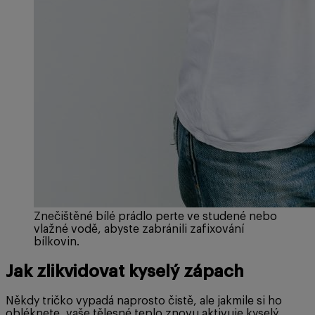
Znečištěné bílé prádlo perte ve studené nebo
vlažné vodě, abyste zabránili zafixování
bílkovin.
Jak zlikvidovat kyselý zápach
Někdy tričko vypadá naprosto čistě, ale jakmile si ho
obléknete, vaše tělesné teplo znovu aktivuje kyselý,