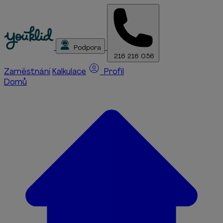
Podpora
216 216 056
Zaměstnání
Kalkulace
Profil
Domů