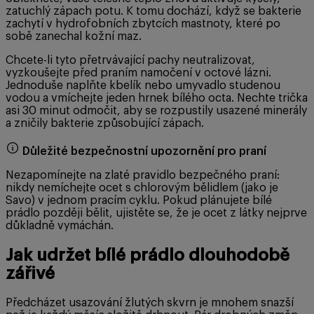
zatuchlý zápach potu. K tomu dochází, když se bakterie
zachytí v hydrofobních zbytcích mastnoty, které po
sobě zanechal kožní maz.
Chcete-li tyto přetrvávající pachy neutralizovat,
vyzkoušejte před praním namočení v octové lázni.
Jednoduše naplňte kbelík nebo umyvadlo studenou
vodou a vmíchejte jeden hrnek bílého octa. Nechte trička
asi 30 minut odmočit, aby se rozpustily usazené minerály
a zničily bakterie způsobující zápach.
Důležité bezpečnostní upozornění pro praní
Nezapomínejte na zlaté pravidlo bezpečného praní:
nikdy nemíchejte ocet s chlorovým bělidlem (jako je
Savo) v jednom pracím cyklu. Pokud plánujete bílé
prádlo později bělit, ujistěte se, že je ocet z látky nejprve
důkladně vymáchán.
Jak udržet bílé prádlo dlouhodobě
zářivé
Předcházet usazování žlutých skvrn je mnohem snazší