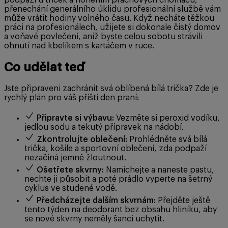
přenechání generálního úklidu profesionální službě vám
může vrátit hodiny volného času. Když necháte těžkou
práci na profesionálech, užijete si dokonale čistý domov
a voňavé povlečení, aniž byste celou sobotu strávili
ohnutí nad kbelíkem s kartáčem v ruce.
Co udělat teď
Jste připraveni zachránit svá oblíbená bílá trička? Zde je
rychlý plán pro váš příští den praní:
Připravte si výbavu:
Vezměte si peroxid vodíku,
jedlou sodu a tekutý přípravek na nádobí.
Zkontrolujte oblečení:
Prohlédněte svá bílá
trička, košile a sportovní oblečení, zda podpaží
nezačíná jemně žloutnout.
Ošetřete skvrny:
Namíchejte a naneste pastu,
nechte ji působit a poté prádlo vyperte na šetrný
cyklus ve studené vodě.
Předcházejte dalším skvrnám:
Přejděte ještě
tento týden na deodorant bez obsahu hliníku, aby
se nové skvrny neměly šanci uchytit.