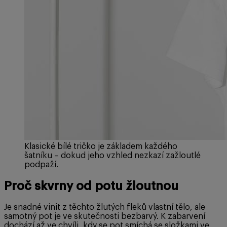
Klasické bílé tričko je základem každého
šatníku – dokud jeho vzhled nezkazí zažloutlé
podpaží.
Proč skvrny od potu žloutnou
Je snadné vinit z těchto žlutých fleků vlastní tělo, ale
samotný pot je ve skutečnosti bezbarvý. K zabarvení
dochází až ve chvíli, kdy se pot smíchá se složkami ve