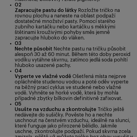
02
Zapracujte pastu do látky
Rozložte tričko na
rovnou plochu a naneste na oblast podpaží
dostatečné množství pasty. Pomocí starého
zubního kartáčku nebo kartáčku s měkkými
štětinami krouživými pohyby směs jemně
zapracujte hluboko do vláken.
03
Nechte působit
Nechte pastu na tričku působit
alespoň 30 až 60 minut. Během této doby peroxid
vodíku vytáhne skvrnu, zatímco jedlá soda pohltí
hluboko usazené pachy.
04
Vyperte ve vlažné vodě
Ošetřená místa nejprve
opláchněte studenou vodou a poté oděv vyperte
na běžný prací cyklus ve studené nebo vlažné
vodě. Vyhněte se horké vodě, která by mohla
případné zbytky bílkovin definitivně zafixovat.
05
Usušte na vzduchu a zkontrolujte
Tričko ještě
nedávejte do sušičky. Pověste ho a nechte
uschnout na čerstvém vzduchu, ideálně na slunci,
které funguje jako přirozené bělidlo. Jakmile
uschne, zkontrolujte podpaží. Pokud skvrna zcela