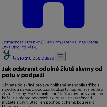
Domácnosti
Hloubkový úklid
Firmy
Ceník
O nás
Média
Etika
Blog
Poukázky
216 216 056
Odhad
Jak odstranit odolné žluté skvrny od
potu v podpaží
Sáhnete do skříně pro své oblíbené sněhobílé tričko a
najednou na vás z podpaží koukají ty trapné, zažloutlé a
ztvrdlé kruhy. Možná máte chuť tričko rovnou vyhodit do
koše, ale těchto odolných skvrn se ve skutečnosti
můžete zbavit. Stačí jen pochopit chemickou reakci,
která za nimi stojí.