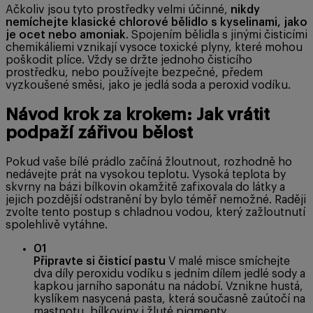
Ačkoliv jsou tyto prostředky velmi účinné,
nikdy
nemíchejte klasické chlorové bělidlo s kyselinami, jako
je ocet nebo amoniak
. Spojením bělidla s jinými čisticími
chemikáliemi vznikají vysoce toxické plyny, které mohou
poškodit plíce. Vždy se držte jednoho čisticího
prostředku, nebo používejte bezpečné, předem
vyzkoušené směsi, jako je jedlá soda a peroxid vodíku.
Návod krok za krokem: Jak vrátit
podpaží zářivou bělost
Pokud vaše bílé prádlo začíná žloutnout, rozhodně ho
nedávejte prát na vysokou teplotu. Vysoká teplota by
skvrny na bázi bílkovin okamžitě zafixovala do látky a
jejich pozdější odstranění by bylo téměř nemožné. Raději
zvolte tento postup s chladnou vodou, který zažloutnutí
spolehlivě vytáhne.
01
Připravte si čisticí pastu
V malé misce smíchejte
dva díly peroxidu vodíku s jedním dílem jedlé sody a
kapkou jarního saponátu na nádobí. Vznikne hustá,
kyslíkem nasycená pasta, která současně zaútočí na
mastnotu, bílkoviny i žluté pigmenty.