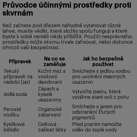
Průvodce účinnými prostředky proti
skvrnám
Než začnete pod dřezem náhodně vytahovat různé
lahve, musíte vědět, které složky spolu fungují a které
byste k sobě neměli nikdy přiblížit. Použití nesprávného
prostředku může skvrnu trvale zafixovat, nebo dokonce
ohrozit vaši bezpečnost.
Na co se
Jak ho bezpečně
Přípravek
zaměřuje
používat
Tekutý
Kožní maz a
Smíchejte s jedlou sodou
přípravek na
voskový
pro uvolnění mastných
nádobí (Jar)
deodorant
usazenin
Zápach a
Vytvořte pastu, která
Jedlá soda
kyselé
vytáhne staré soli z potu
usazeniny
Smíchejte s jarem pro
Peroxid
Organické
odstranění žlutých
vodíku
zabarvení
pigmentů
Kyslíkové
Celková
Před praním namočte
bělidlo
zašlost látky
oděv do teplé vody