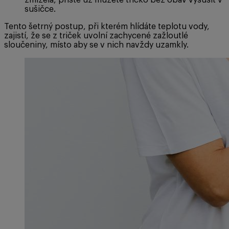
zmizela, příště už můžete tričko bez obav vysušit v
sušičce.
Tento šetrný postup, při kterém hlídáte teplotu vody,
zajistí, že se z triček uvolní zachycené zažloutlé
sloučeniny, místo aby se v nich navždy uzamkly.