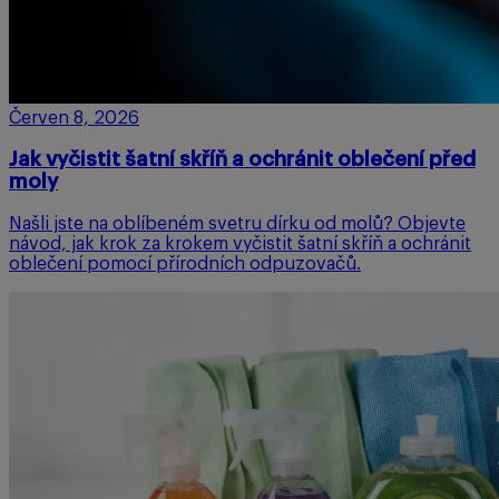
Červen 8, 2026
Jak vyčistit šatní skříň a ochránit oblečení před
moly
Našli jste na oblíbeném svetru dírku od molů? Objevte
návod, jak krok za krokem vyčistit šatní skříň a ochránit
oblečení pomocí přírodních odpuzovačů.