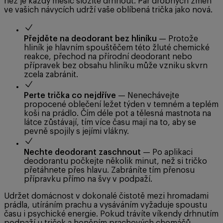
než je každý měsíc složitě drhnout. Pár drobných změn
ve vašich návycích udrží vaše oblíbená trička jako nová.
Přejděte na deodorant bez hliníku
— Protože
hliník je hlavním spouštěčem této žluté chemické
reakce, přechod na přírodní deodorant nebo
přípravek bez obsahu hliníku může vzniku skvrn
zcela zabránit.
Perte trička co nejdříve
— Nenechávejte
propocené oblečení ležet týden v temném a teplém
koši na prádlo. Čím déle pot a tělesná mastnota na
látce zůstávají, tím více času mají na to, aby se
pevně spojily s jejími vlákny.
Nechte deodorant zaschnout
— Po aplikaci
deodorantu počkejte několik minut, než si tričko
přetáhnete přes hlavu. Zabráníte tím přenosu
přípravku přímo na švy v podpaží.
Udržet domácnost v dokonalé čistotě mezi hromadami
prádla, utíráním prachu a vysáváním vyžaduje spoustu
času i psychické energie. Pokud trávíte víkendy drhnutím
podpaží u triček a honěním prachových chomáčů,