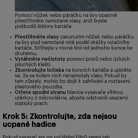
Pomocí nůžek nebo páráčku na švy opatrně
přestřihněte namotané vlasy, aniž byste
poškodili štětiny kartáče.
Přestřihněte vlasy
zasunutím nůžek nebo páráčku
na švy pod namotané nitě podél drážky rotačního
kartáče. Stříhejte v rovné linii od jednoho konce ke
druhému.
Vytáhněte nečistoty
pomocí prstů nebo úzkých
plochých kleští.
Zkontrolujte ložiska
na koncích kartáče a ujistěte
se, že se kolem nich nenamotaly vlasy. Pokud by
tam zůstaly, mohlo by dojít k zahřívání a roztavení
plastového pouzdra.
Otřete spodní stranu
hlavice vysavače vlhkou
utěrkou z mikrovlákna, abyste odstranili usazený
statický prach.
Krok 5: Zkontrolujte, zda nejsou
ucpané hadice
Pokud vysavač ani po vyčištění filtrů nemá tah,