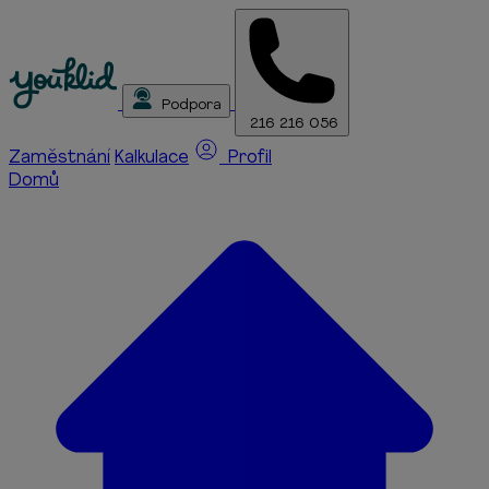
Podpora
216 216 056
Zaměstnání
Kalkulace
Profil
Domů