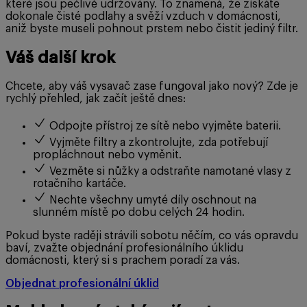
které jsou pečlivě udržovány. To znamená, že získáte
dokonale čisté podlahy a svěží vzduch v domácnosti,
aniž byste museli pohnout prstem nebo čistit jediný filtr.
Váš další krok
Chcete, aby váš vysavač zase fungoval jako nový? Zde je
rychlý přehled, jak začít ještě dnes:
Odpojte přístroj ze sítě nebo vyjměte baterii.
Vyjměte filtry a zkontrolujte, zda potřebují
propláchnout nebo vyměnit.
Vezměte si nůžky a odstraňte namotané vlasy z
rotačního kartáče.
Nechte všechny umyté díly oschnout na
slunném místě po dobu celých 24 hodin.
Pokud byste raději strávili sobotu něčím, co vás opravdu
baví, zvažte objednání profesionálního úklidu
domácnosti, který si s prachem poradí za vás.
Objednat profesionální úklid