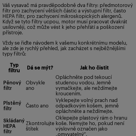
Váš vysavač má pravděpodobně dva filtry: předmotorový
filtr pro zachycení větších částic a výstupní filtr, často
HEPA filtr, pro zachycení mikroskopických alergenů.
Když se tyto filtry ucpou, motor musí pracovat dvakrát
usilovněji, což může vést k jeho přehřátí a poškození
přístroje.
Vždy se řiďte návodem k vašemu konkrétnímu modelu,
ale zde je rychlý přehled, jak zacházet s nejběžnějšími
typy filtrů:
Typ
Dá se mýt?
Jak ho čistit
filtru
Opláchněte pod tekoucí
Pěnový
Obvykle
studenou vodou. Jemně
filtr
ano
vymačkejte, ale neždímejte
kroucením.
Vyklepejte volný prach nad
Plstěný
Často ano
odpadkovým košem, jemně
filtr
opláchněte a neždímejte.
Oklepejte plastový rám o hranu
Skládaný
Zkontrolujte
koše. Nemyjte ho, pokud není
HEPA
štítek
výslovně označen jako
filtr
„omyvatelný“.