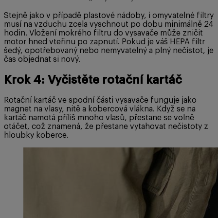
Stejně jako v případě plastové nádoby, i omyvatelné filtry
musí na vzduchu zcela vyschnout po dobu minimálně 24
hodin. Vložení mokrého filtru do vysavače může zničit
motor hned vteřinu po zapnutí. Pokud je váš HEPA filtr
šedý, opotřebovaný nebo nemyvatelný a plný nečistot, je
čas objednat si nový.
Krok 4: Vyčistěte rotační kartáč
Rotační kartáč ve spodní části vysavače funguje jako
magnet na vlasy, nitě a kobercová vlákna. Když se na
kartáč namotá příliš mnoho vlasů, přestane se volně
otáčet, což znamená, že přestane vytahovat nečistoty z
hloubky koberce.