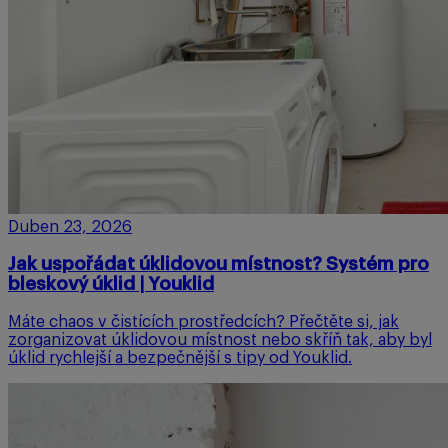
Duben 23, 2026
Jak uspořádat úklidovou místnost? Systém pro
bleskový úklid | Youklid
Máte chaos v čistících prostředcích? Přečtěte si, jak
zorganizovat úklidovou místnost nebo skříň tak, aby byl
úklid rychlejší a bezpečnější s tipy od Youklid.