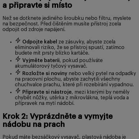
a připravte si místo
Než se dotknete jediného šroubku nebo filtru, myslete
na bezpečnost. Před čištěním musíte přístroj zcela
odpojit od zdroje napájení.
Odpojte kabel
ze zásuvky, abyste zcela
eliminovali riziko, že se přístroj spustí, zatímco
budete mít prsty blízko kartáče.
Vyjměte baterii
, pokud používáte
akumulátorový tyčový vysavač.
Rozložte si noviny
nebo velký pytel na odpadky
na pracovní plochu, abyste zachytili všechny
chuchvalce prachu, které při rozebírání vypadnou.
Připravte si nástroje
, mezi kterými by neměly
chybět nůžky, utěrka z mikrovlákna, teplá voda a
přípravek na mytí nádobí.
Krok 2: Vyprázdněte a vymyjte
nádobu na prach
Pokud máte bezsáčkový vysavač, plastová nádoba je