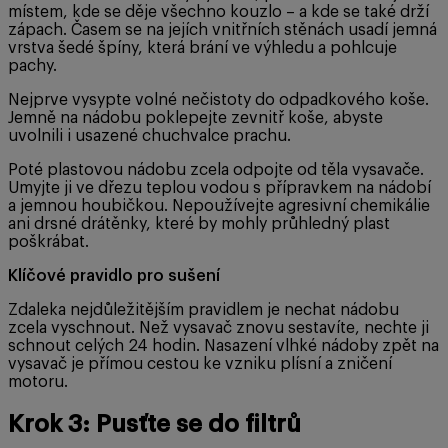
místem, kde se děje všechno kouzlo – a kde se také drží
zápach. Časem se na jejích vnitřních stěnách usadí jemná
vrstva šedé špíny, která brání ve výhledu a pohlcuje
pachy.
Nejprve vysypte volné nečistoty do odpadkového koše.
Jemně na nádobu poklepejte zevnitř koše, abyste
uvolnili i usazené chuchvalce prachu.
Poté plastovou nádobu zcela odpojte od těla vysavače.
Umyjte ji ve dřezu teplou vodou s přípravkem na nádobí
a jemnou houbičkou. Nepoužívejte agresivní chemikálie
ani drsné drátěnky, které by mohly průhledný plast
poškrábat.
Klíčové pravidlo pro sušení
Zdaleka nejdůležitějším pravidlem je nechat nádobu
zcela vyschnout. Než vysavač znovu sestavíte, nechte ji
schnout celých 24 hodin. Nasazení vlhké nádoby zpět na
vysavač je přímou cestou ke vzniku plísní a zničení
motoru.
Krok 3: Pusťte se do filtrů