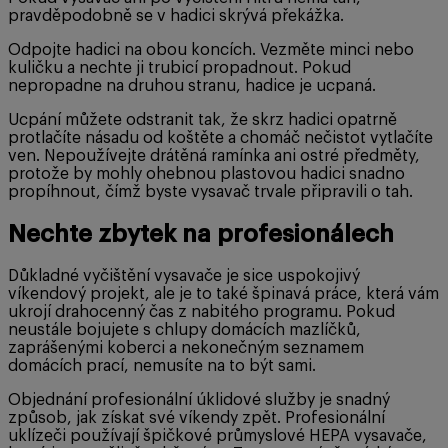
pravděpodobně se v hadici skrývá překážka.
Odpojte hadici na obou koncích. Vezměte minci nebo
kuličku a nechte ji trubicí propadnout. Pokud
nepropadne na druhou stranu, hadice je ucpaná.
Ucpání můžete odstranit tak, že skrz hadici opatrně
protlačíte násadu od koštěte a chomáč nečistot vytlačíte
ven. Nepoužívejte drátěná ramínka ani ostré předměty,
protože by mohly ohebnou plastovou hadici snadno
propíhnout, čímž byste vysavač trvale připravili o tah.
Nechte zbytek na profesionálech
Důkladné vyčištění vysavače je sice uspokojivý
víkendový projekt, ale je to také špinavá práce, která vám
ukrojí drahocenný čas z nabitého programu. Pokud
neustále bojujete s chlupy domácích mazlíčků,
zaprášenými koberci a nekonečným seznamem
domácích prací, nemusíte na to být sami.
Objednání profesionální úklidové služby je snadný
způsob, jak získat své víkendy zpět. Profesionální
uklízeči používají špičkové průmyslové HEPA vysavače,