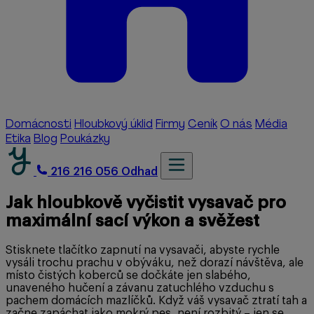
Domácnosti
Hloubkový úklid
Firmy
Ceník
O nás
Média
Etika
Blog
Poukázky
216 216 056
Odhad
Jak hloubkově vyčistit vysavač pro
maximální sací výkon a svěžest
Stisknete tlačítko zapnutí na vysavači, abyste rychle
vysáli trochu prachu v obýváku, než dorazí návštěva, ale
místo čistých koberců se dočkáte jen slabého,
unaveného hučení a závanu zatuchlého vzduchu s
pachem domácích mazlíčků. Když váš vysavač ztratí tah a
začne zapáchat jako mokrý pes, není rozbitý – jen se