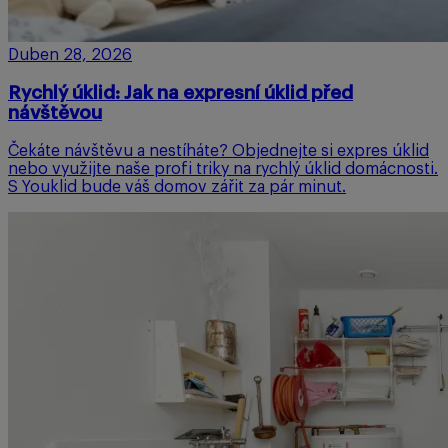
Duben 28, 2026
Rychlý úklid: Jak na expresní úklid před
návštěvou
Čekáte návštěvu a nestíháte? Objednejte si expres úklid
nebo využijte naše profi triky na rychlý úklid domácnosti.
S Youklid bude váš domov zářit za pár minut.