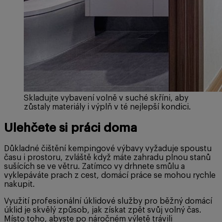
Skladujte vybavení volně v suché skříni, aby
zůstaly materiály i výplň v té nejlepší kondici.
Ulehčete si práci doma
Důkladné čištění kempingové výbavy vyžaduje spoustu
času i prostoru, zvláště když máte zahradu plnou stanů
sušících se ve větru. Zatímco vy drhnete smůlu a
vyklepáváte prach z cest, domácí práce se mohou rychle
nakupit.
Využití profesionální úklidové služby pro běžný domácí
úklid je skvělý způsob, jak získat zpět svůj volný čas.
Místo toho, abyste po náročném výletě trávili