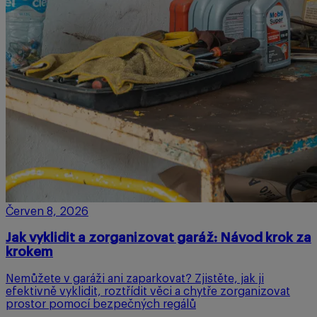
Červen 8, 2026
Jak vyklidit a zorganizovat garáž: Návod krok za
krokem
Nemůžete v garáži ani zaparkovat? Zjistěte, jak ji
efektivně vyklidit, roztřídit věci a chytře zorganizovat
prostor pomocí bezpečných regálů