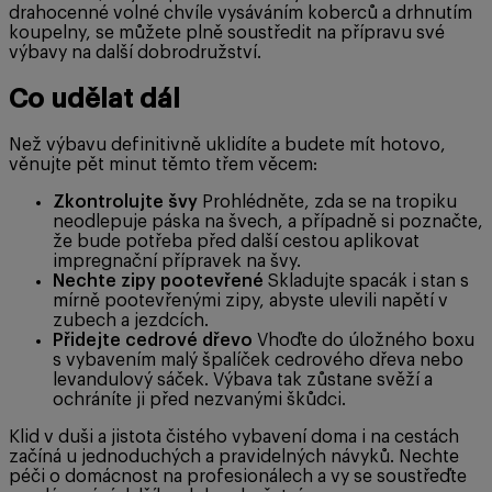
drahocenné volné chvíle vysáváním koberců a drhnutím
koupelny, se můžete plně soustředit na přípravu své
výbavy na další dobrodružství.
Co udělat dál
Než výbavu definitivně uklidíte a budete mít hotovo,
věnujte pět minut těmto třem věcem:
Zkontrolujte švy
Prohlédněte, zda se na tropiku
neodlepuje páska na švech, a případně si poznačte,
že bude potřeba před další cestou aplikovat
impregnační přípravek na švy.
Nechte zipy pootevřené
Skladujte spacák i stan s
mírně pootevřenými zipy, abyste ulevili napětí v
zubech a jezdcích.
Přidejte cedrové dřevo
Vhoďte do úložného boxu
s vybavením malý špalíček cedrového dřeva nebo
levandulový sáček. Výbava tak zůstane svěží a
ochráníte ji před nezvanými škůdci.
Klid v duši a jistota čistého vybavení doma i na cestách
začíná u jednoduchých a pravidelných návyků. Nechte
péči o domácnost na profesionálech a vy se soustřeďte