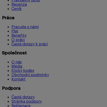
Pravidelný úklid
Recenze
Ceník
Práce
Pracujte s námi
Plat
Benefity
O práci
Časté dotazy k práci
Společnost
O nás
Média
Etický kodex
Obchodní podmínky
Kontakt
Podpora
Časté dotazy
Stránka podpory
Reklamace