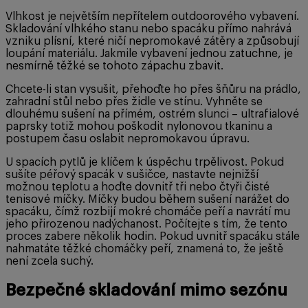
Vlhkost je největším nepřítelem outdoorového vybavení.
Skladování vlhkého stanu nebo spacáku přímo nahrává
vzniku plísní, které ničí nepromokavé zátěry a způsobují
loupání materiálu. Jakmile vybavení jednou zatuchne, je
nesmírně těžké se tohoto zápachu zbavit.
Chcete-li stan vysušit, přehoďte ho přes šňůru na prádlo,
zahradní stůl nebo přes židle ve stínu. Vyhněte se
dlouhému sušení na přímém, ostrém slunci – ultrafialové
paprsky totiž mohou poškodit nylonovou tkaninu a
postupem času oslabit nepromokavou úpravu.
U spacích pytlů je klíčem k úspěchu trpělivost. Pokud
sušíte péřový spacák v sušičce, nastavte nejnižší
možnou teplotu a hoďte dovnitř tři nebo čtyři čisté
tenisové míčky. Míčky budou během sušení narážet do
spacáku, čímž rozbijí mokré chomáče peří a navrátí mu
jeho přirozenou nadýchanost. Počítejte s tím, že tento
proces zabere několik hodin. Pokud uvnitř spacáku stále
nahmatáte těžké chomáčky peří, znamená to, že ještě
není zcela suchý.
Bezpečné skladování mimo sezónu