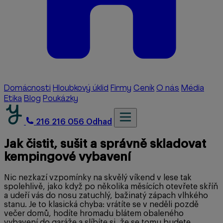
Domácnosti
Hloubkový úklid
Firmy
Ceník
O nás
Média
Etika
Blog
Poukázky
216 216 056
Odhad
Jak čistit, sušit a správně skladovat
kempingové vybavení
Nic nezkazí vzpomínky na skvělý víkend v lese tak
spolehlivě, jako když po několika měsících otevřete skříň
a udeří vás do nosu zatuchlý, bažinatý zápach vlhkého
stanu. Je to klasická chyba: vrátíte se v neděli pozdě
večer domů, hodíte hromadu blátem obaleného
vybavení do garáže a slíbíte si, že se tomu budete