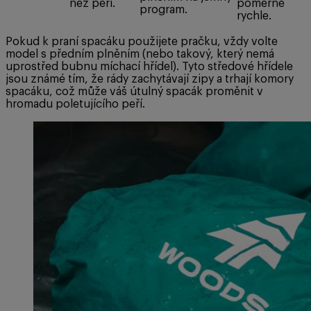
než peří.
poměrně
program.
rychle.
Pokud k praní spacáku použijete pračku, vždy volte
model s předním plněním (nebo takový, který nemá
uprostřed bubnu míchací hřídel). Tyto středové hřídele
jsou známé tím, že rády zachytávají zipy a trhají komory
spacáku, což může váš útulný spacák proměnit v
hromadu poletujícího peří.