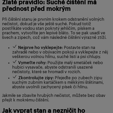
Zlaté pravidlo: Suché čištění má
přednost před mokrým
Při čištění stanu je prvním krokem odstranění volných
nečistot, dokud je vše ještě suché. Pokud totiž
postříkáte vodou stan pokrytý jehličím, pískem a
prachem, vytvoříte jen lepivé bláto. To se pak usadí ve
švech a zipech, což vám následné čištění výrazně ztíží.
Nejprve ho vyklepejte:
Postavte stan na
zahradě nebo v obývacím pokoji a vyklepejte z něj
veškerou volnou hlínu, suché listí a psí chlupy.
Vymeťte rohy:
Použijte malý smetáček nebo
hubici vysavače, abyste odstranili usazené
nečistoty, které se hromadí v rozích.
Zkontrolujte zipy:
Přejeďte po zubech zipu
suchým zubním kartáčkem s měkkými štětinami,
abyste uvolnili zachycený písek či hlínu.
Jakmile se zbavíte hrubých nečistot, můžete bez obav
přejít k mokrému čištění.
Jak vyprat stan a nezničit ho