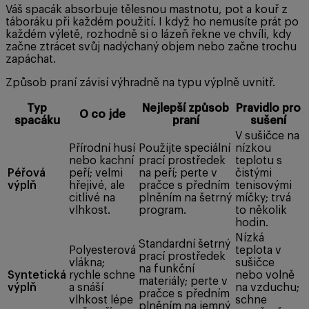
Váš spacák absorbuje tělesnou mastnotu, pot a kouř z
táboráku při každém použití. I když ho nemusíte prát po
každém výletě, rozhodně si o lázeň řekne ve chvíli, kdy
začne ztrácet svůj nadýchaný objem nebo začne trochu
zapáchat.
Způsob praní závisí výhradně na typu výplně uvnitř.
Typ
Nejlepší způsob
Pravidlo pro
O co jde
spacáku
praní
sušení
V sušičce na
Přírodní husí
Použijte speciální
nízkou
nebo kachní
prací prostředek
teplotu s
Péřová
peří; velmi
na peří; perte v
čistými
výplň
hřejivé, ale
pračce s předním
tenisovými
citlivé na
plněním na šetrný
míčky; trvá
vlhkost.
program.
to několik
hodin.
Nízká
Standardní šetrný
Polyesterová
teplota v
prací prostředek
vlákna;
sušičce
na funkční
Syntetická
rychle schne
nebo volně
materiály; perte v
výplň
a snáší
na vzduchu;
pračce s předním
vlhkost lépe
schne
plněním na jemný