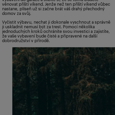
věnovat příští víkend. Jenže než ten příští víkend vůbec
nastane, plíseň už si začne brát váš drahý přechodný
domov za svůj.
Vyčistit výbavu, nechat ji dokonale vyschnout a správně
ji uskladnit nemusí být za trest. Pomocí několika
jednoduchých kroků ochráníte svou investici a zajistíte,
že vaše vybavení bude čisté a připravené na další
dobrodružství v přírodě.