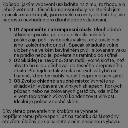
Způsob, jakým vybavení uskladníte na zimu, rozhoduje o
jeho životnosti. Těsné kompresní obaly, ve kterých jste
spacák a stan koupili, jsou skvělé na cesty do batohu, ale
naprosto nevhodné pro dlouhodobé skladování.
01
Zapomeňte na kompresní obaly:
Dlouhodobé
stlačení spacáku po dobu několika měsíců
poškozuje peří i syntetická vlákna, což trvale ničí
jeho izolační schopnosti. Spacák skladujte volně
uložený ve velkém bavlněném pytli, síťovaném vaku
na prádlo nebo jej pověste na ramínko do skříně.
02
Skládejte navolno:
Stan raději volně složte, než
abyste ho silou pěchovali do těsného přepravního
obalu. Předejdete tak vzniku ostrých záhybů na
tkanině, které by mohly narušit nepromokavý zátěr.
03
Zvolte chladné a suché místo:
Vyhněte se
skladování vybavení ve vlhkých sklepech, horkých
půdách nebo neizolovaných garážích, kde může
vlivem teplotních výkyvů kondenzovat vlhkost.
Ideální je police v suché skříni.
Díky těmto preventivním krokům se vyhnete
nepříjemnému překvapení, až na začátku další sezóny
otevřete úložný box a najdete v něm zničenou výbavu.