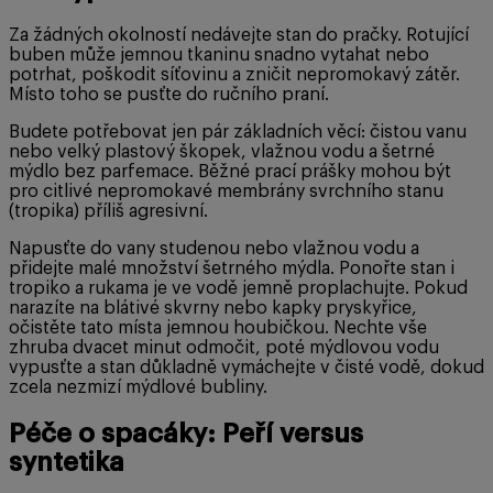
Za žádných okolností nedávejte stan do pračky. Rotující
buben může jemnou tkaninu snadno vytahat nebo
potrhat, poškodit síťovinu a zničit nepromokavý zátěr.
Místo toho se pusťte do ručního praní.
Budete potřebovat jen pár základních věcí: čistou vanu
nebo velký plastový škopek, vlažnou vodu a šetrné
mýdlo bez parfemace. Běžné prací prášky mohou být
pro citlivé nepromokavé membrány svrchního stanu
(tropika) příliš agresivní.
Napusťte do vany studenou nebo vlažnou vodu a
přidejte malé množství šetrného mýdla. Ponořte stan i
tropiko a rukama je ve vodě jemně proplachujte. Pokud
narazíte na blátivé skvrny nebo kapky pryskyřice,
očistěte tato místa jemnou houbičkou. Nechte vše
zhruba dvacet minut odmočit, poté mýdlovou vodu
vypusťte a stan důkladně vymáchejte v čisté vodě, dokud
zcela nezmizí mýdlové bubliny.
Péče o spacáky: Peří versus
syntetika