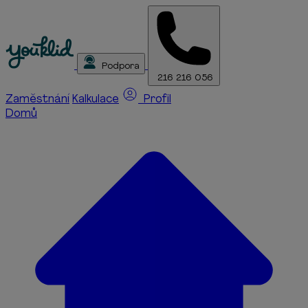
Podpora
216 216 056
Zaměstnání
Kalkulace
Profil
Domů