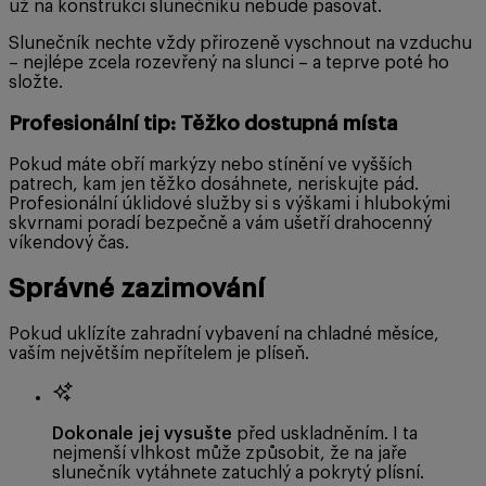
už na konstrukci slunečníku nebude pasovat.
Slunečník nechte vždy přirozeně vyschnout na vzduchu
– nejlépe zcela rozevřený na slunci – a teprve poté ho
složte.
Profesionální tip: Těžko dostupná místa
Pokud máte obří markýzy nebo stínění ve vyšších
patrech, kam jen těžko dosáhnete, neriskujte pád.
Profesionální úklidové služby si s výškami i hlubokými
skvrnami poradí bezpečně a vám ušetří drahocenný
víkendový čas.
Správné zazimování
Pokud uklízíte zahradní vybavení na chladné měsíce,
vaším největším nepřítelem je plíseň.
Dokonale jej vysušte
před uskladněním. I ta
nejmenší vlhkost může způsobit, že na jaře
slunečník vytáhnete zatuchlý a pokrytý plísní.