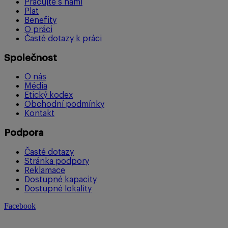
Pracujte s námi
Plat
Benefity
O práci
Časté dotazy k práci
Společnost
O nás
Média
Etický kodex
Obchodní podmínky
Kontakt
Podpora
Časté dotazy
Stránka podpory
Reklamace
Dostupné kapacity
Dostupné lokality
Facebook