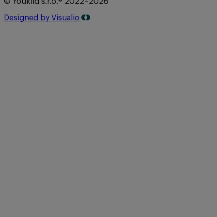
© Youklid s.r.o.® 2022–2026
Designed by Visualio