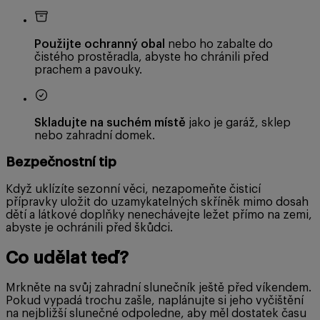
Použijte ochranný obal
nebo ho zabalte do
čistého prostěradla, abyste ho chránili před
prachem a pavouky.
Skladujte na suchém místě
jako je garáž, sklep
nebo zahradní domek.
Bezpečnostní tip
Když uklízíte sezonní věci, nezapomeňte čisticí
přípravky uložit do uzamykatelných skříněk mimo dosah
dětí a látkové doplňky nenechávejte ležet přímo na zemi,
abyste je ochránili před škůdci.
Co udělat teď?
Mrkněte na svůj zahradní slunečník ještě před víkendem.
Pokud vypadá trochu zašle, naplánujte si jeho vyčištění
na nejbližší slunečné odpoledne, aby měl dostatek času