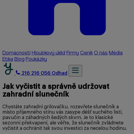
Domácnosti
Hloubkový úklid
Firmy
Ceník
O nás
Média
Etika
Blog
Poukázky
216 216 056
Odhad
Jak vyčistit a správně udržovat
zahradní slunečník
Chystáte zahradní grilovačku, rozevřete slunečník a
místo příjemného stínu vás zasype déšť suchého listí,
pavučin a záhadných šedých skvrn. Je to klasické
sezonní překvapení, ale věřte, že slunečník zvládnete
vyčistit a ochránit tak svou investici za necelou hodinu.