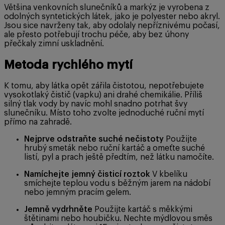
Většina venkovních slunečníků a markýz je vyrobena z
odolných syntetických látek, jako je polyester nebo akryl.
Jsou sice navrženy tak, aby odolaly nepříznivému počasí,
ale přesto potřebují trochu péče, aby bez úhony
přečkaly zimní uskladnění.
Metoda rychlého mytí
K tomu, aby látka opět zářila čistotou, nepotřebujete
vysokotlaký čistič (vapku) ani drahé chemikálie. Příliš
silný tlak vody by navíc mohl snadno potrhat švy
slunečníku. Místo toho zvolte jednoduché ruční mytí
přímo na zahradě.
Nejprve odstraňte suché nečistoty
Použijte
hrubý smeták nebo ruční kartáč a omeťte suché
listí, pyl a prach ještě předtím, než látku namočíte.
Namíchejte jemný čisticí roztok
V kbelíku
smíchejte teplou vodu s běžným jarem na nádobí
nebo jemným pracím gelem.
Jemně vydrhněte
Použijte kartáč s měkkými
štětinami nebo houbičku. Nechte mýdlovou směs