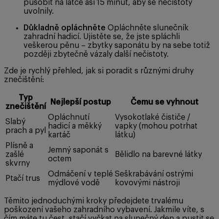
působit na látce asi 15 minut, aby se nečistoty
uvolnily.
Důkladně opláchněte
Opláchněte slunečník
zahradní hadicí. Ujistěte se, že jste spláchli
veškerou pěnu – zbytky saponátu by na sebe totiž
později zbytečně vázaly další nečistoty.
Zde je rychlý přehled, jak si poradit s různými druhy
znečištění:
Typ
Nejlepší postup
Čemu se vyhnout
znečištění
Opláchnutí
Vysokotlaké čističe /
Slabý
hadicí a měkký
vapky (mohou potrhat
prach a pyl
kartáč
látku)
Plísně a
Jemný saponát s
zašlé
Bělidlo na barevné látky
octem
skvrny
Odmáčení v teplé
Seškrabávání ostrými
Ptačí trus
mýdlové vodě
kovovými nástroji
Těmito jednoduchými kroky předejdete trvalému
poškození vašeho zahradního vybavení. Jakmile víte, s
čím máte tu čest, stačí vyčkat na slunečný den a pustit se