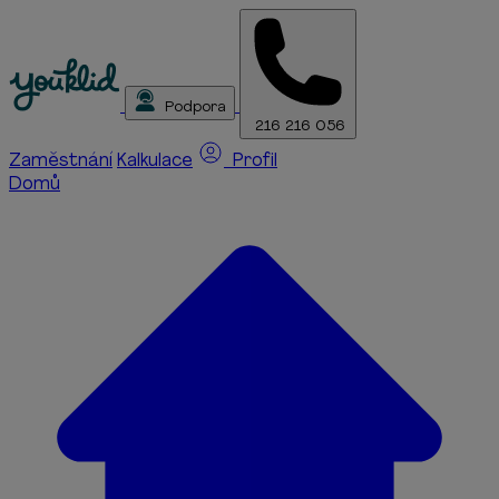
Podpora
216 216 056
Zaměstnání
Kalkulace
Profil
Domů