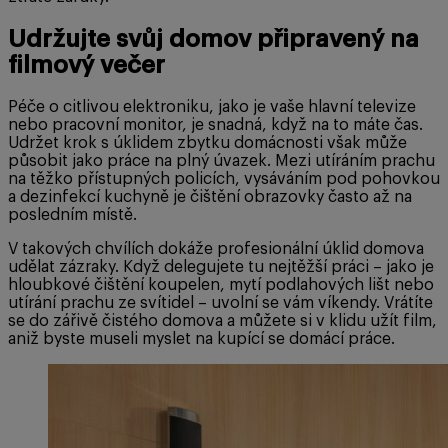
Udržujte svůj domov připravený na
filmový večer
Péče o citlivou elektroniku, jako je vaše hlavní televize
nebo pracovní monitor, je snadná, když na to máte čas.
Udržet krok s úklidem zbytku domácnosti však může
působit jako práce na plný úvazek. Mezi utíráním prachu
na těžko přístupných policích, vysáváním pod pohovkou
a dezinfekcí kuchyně je čištění obrazovky často až na
posledním místě.
V takových chvílích dokáže profesionální úklid domova
udělat zázraky. Když delegujete tu nejtěžší práci – jako je
hloubkové čištění koupelen, mytí podlahových lišt nebo
utírání prachu ze svítidel – uvolní se vám víkendy. Vrátíte
se do zářivě čistého domova a můžete si v klidu užít film,
aniž byste museli myslet na kupící se domácí práce.