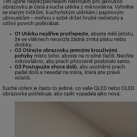
Tím úplně nejbezpečnějším nástrojem pro jakoukoli
obrazovku je čistá a suchá utěrka z mikrovlákna. Vyhněte
se starým tričkům, kuchyňským utěrkám i papírovým
ubrouskům – mohou v sobě držet hrubé nečistoty a
citlivý povrch poškrábat.
01
Utěrku nejdříve protřepejte
, abyste měli jistotu,
že ve vláknech neuvízla žádná zrnka písku nebo
drobky.
02
Otírejte obrazovku jemnými krouživými
pohyby
místo toho, abyste na ni silně tlačili. Nechte
mikrovlákno, aby prach přirozeně posbíralo samo.
03
Postupujte shora dolů
, aby uvolněný prach
padal dolů a nesedal na místa, která jste právě
očistili.
Suché otření je často to jediné, co vaše QLED nebo OLED
obrazovka potřebuje, aby opět vypadala jako nová.