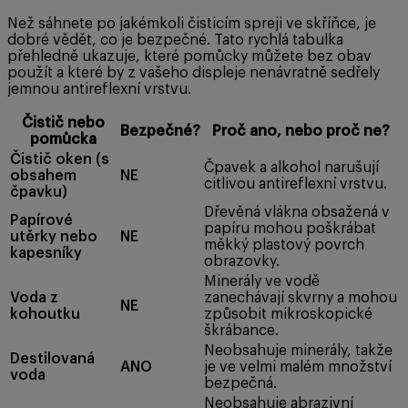
Než sáhnete po jakémkoli čisticím spreji ve skříňce, je
dobré vědět, co je bezpečné. Tato rychlá tabulka
přehledně ukazuje, které pomůcky můžete bez obav
použít a které by z vašeho displeje nenávratně sedřely
jemnou antireflexní vrstvu.
Čistič nebo
Bezpečné?
Proč ano, nebo proč ne?
pomůcka
Čistič oken (s
Čpavek a alkohol narušují
obsahem
NE
citlivou antireflexní vrstvu.
čpavku)
Dřevěná vlákna obsažená v
Papírové
papíru mohou poškrábat
utěrky nebo
NE
měkký plastový povrch
kapesníky
obrazovky.
Minerály ve vodě
Voda z
zanechávají skvrny a mohou
NE
kohoutku
způsobit mikroskopické
škrábance.
Neobsahuje minerály, takže
Destilovaná
ANO
je ve velmi malém množství
voda
bezpečná.
Neobsahuje abrazivní