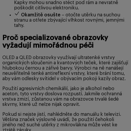
Kapky mohou snadno stéct pod rám a nevratně
poškodit citlivou elektroniku.
Okamžitě osušte
– otočte utěrku na suchou
stranu a otřete zbývající vlhkost rovnými, jemnými
tahy.
Proč specializované obrazovky
vyžadují mimořádnou péči
OLED a QLED obrazovky využívají ultratenké vrstvy
organických sloučenin a kvantových teček, které zajišťují
hlubokou černou a zářivé barvy. Výrobci na ně nanášejí
neuvěřitelně tenké antireflexní vrstvy, které brání tomu,
aby vám odlesky svítidel v obývacím pokoji kazily obraz.
Použití agresivních chemikálií, jako je alkohol nebo
aceton, tyto vrstvy doslova rozpustí. Jakmile ochranná
vrstva zmizí, zůstanou vám na obrazovce trvalé šedé
skvrny, které už nelze nijak opravit.
Pokud si nejste jistí, nahlédněte do manuálu k televizi.
Většina značek výslovně uvádí, že použití čehokoli
jiného než suché utěrky z mikrovlákna může vést ke
ztrátě záruky.