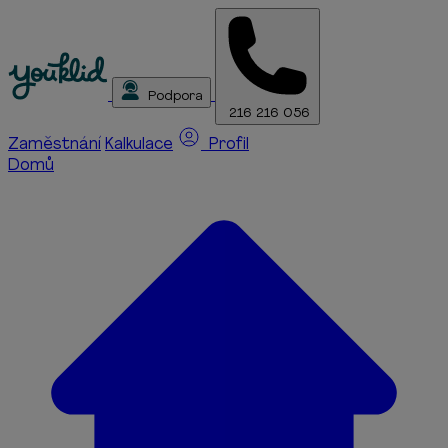
Podpora
216 216 056
Zaměstnání
Kalkulace
Profil
Domů