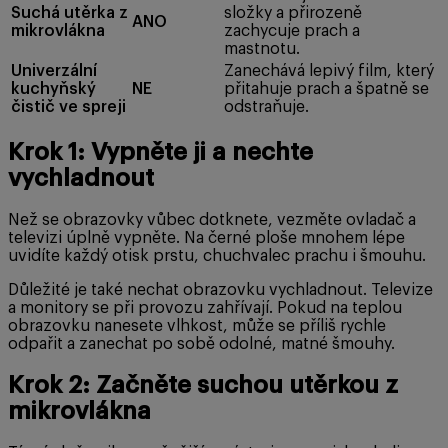
Suchá utěrka z
složky a přirozeně
ANO
mikrovlákna
zachycuje prach a
mastnotu.
Univerzální
Zanechává lepivý film, který
kuchyňský
NE
přitahuje prach a špatně se
čistič ve spreji
odstraňuje.
Krok 1: Vypněte ji a nechte
vychladnout
Než se obrazovky vůbec dotknete, vezměte ovladač a
televizi úplně vypněte. Na černé ploše mnohem lépe
uvidíte každý otisk prstu, chuchvalec prachu i šmouhu.
Důležité je také nechat obrazovku vychladnout. Televize
a monitory se při provozu zahřívají. Pokud na teplou
obrazovku nanesete vlhkost, může se příliš rychle
odpařit a zanechat po sobě odolné, matné šmouhy.
Krok 2: Začněte suchou utěrkou z
mikrovlákna