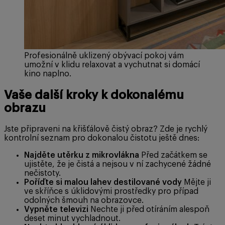
Profesionálně uklizený obývací pokoj vám
umožní v klidu relaxovat a vychutnat si domácí
kino naplno.
Vaše další kroky k dokonalému
obrazu
Jste připraveni na křišťálově čistý obraz? Zde je rychlý
kontrolní seznam pro dokonalou čistotu ještě dnes:
Najděte utěrku z mikrovlákna
Před začátkem se
ujistěte, že je čistá a nejsou v ní zachycené žádné
nečistoty.
Poříďte si malou lahev destilované vody
Mějte ji
ve skříňce s úklidovými prostředky pro případ
odolných šmouh na obrazovce.
Vypněte televizi
Nechte ji před otíráním alespoň
deset minut vychladnout.