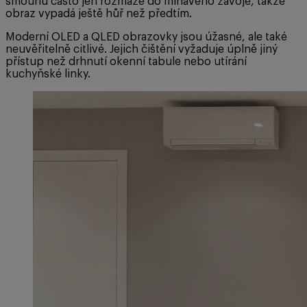
šmouhu často jen rozmaže do mlhavého závoje, takže
obraz vypadá ještě hůř než předtím.
Moderní OLED a QLED obrazovky jsou úžasné, ale také
neuvěřitelně citlivé. Jejich čištění vyžaduje úplně jiný
přístup než drhnutí okenní tabule nebo utírání
kuchyňské linky.