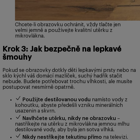
Chcete-li obrazovku ochránit, vždy tlačte jen
velmi jemně a používejte kvalitní utěrku z
mikrovlákna.
Krok 3: Jak bezpečně na lepkavé
šmouhy
Pokud se obrazovky dotkly děti lepkavými prsty nebo na
sklo kýchl váš domácí mazlíček, suchý hadřík stačit
nebude. Budete potřebovat trochu vlhkosti, ale musíte
postupovat nesmírně opatrně.
Použijte destilovanou vodu
namísto vody z
kohoutku, abyste předešli vzniku minerálních
usazenin a skvrn.
Navlhčete utěrku, nikdy ne obrazovku
–
nastříkejte na utěrku z mikrovlákna jemnou mlhu
destilované vody, aby byla jen sotva vlhká.
Nikdy nestříkejte tekutinu přímo
na televizi.