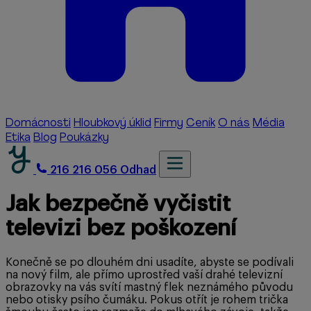
Domácnosti
Hloubkový úklid
Firmy
Ceník
O nás
Média
Etika
Blog
Poukázky
216 216 056
Odhad
Jak bezpečně vyčistit
televizi bez poškození
Konečně se po dlouhém dni usadíte, abyste se podívali
na nový film, ale přímo uprostřed vaší drahé televizní
obrazovky na vás svítí mastný flek neznámého původu
nebo otisky psího čumáku. Pokus otřít je rohem trička