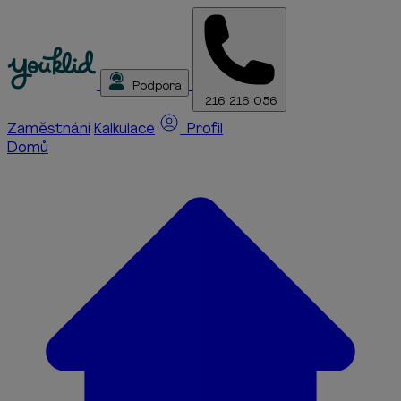
Podpora
216 216 056
Zaměstnání
Kalkulace
Profil
Domů