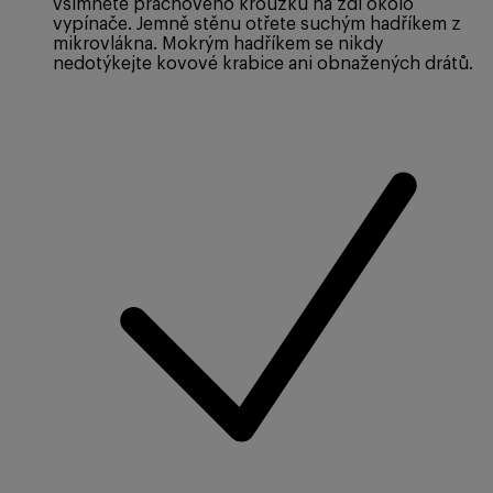
všimnete prachového kroužku na zdi okolo
vypínače. Jemně stěnu otřete suchým hadříkem z
mikrovlákna. Mokrým hadříkem se nikdy
nedotýkejte kovové krabice ani obnažených drátů.