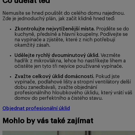
Co udělat teď
Nemusíte se hned pouštět do celého domu najednou.
Zde je jednoduchý plán, jak začít klidně hned teď:
Zkontrolujte nejvytíženější místa.
Projděte se do
kuchyně, předsíně a hlavní koupelny. Podívejte se
na vypínače a zjistěte, které z nich potřebují
okamžitý zásah.
Udělejte rychlý dvouminutový úklid.
Vezměte
hadřík z mikrovlákna, lehce ho nastříkejte lihem a
očistěte jen tyto tři nejvíce používané vypínače.
Zvažte celkový úklid domácnosti.
Pokud jste
vypínače, podlahové lišty a stropní ventilátory delší
dobu zanedbávali, zvažte objednání
profesionálního hloubkového úklidu, který vrátí váš
domov do perfektního a čistého stavu.
Objednat profesionální úklid
Mohlo by vás také zajímat