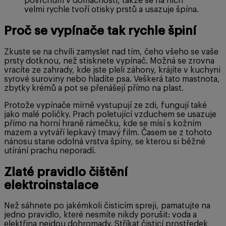
povrchům v domácnosti, takže se na nich
velmi rychle tvoří otisky prstů a usazuje špína.
Proč se vypínače tak rychle špiní
Zkuste se na chvíli zamyslet nad tím, čeho všeho se vaše
prsty dotknou, než stisknete vypínač. Možná se zrovna
vracíte ze zahrady, kde jste pleli záhony, krájíte v kuchyni
syrové suroviny nebo hladíte psa. Veškerá tato mastnota,
zbytky krémů a pot se přenášejí přímo na plast.
Protože vypínače mírně vystupují ze zdi, fungují také
jako malé poličky. Prach poletující vzduchem se usazuje
přímo na horní hraně rámečku, kde se mísí s kožním
mazem a vytváří lepkavý tmavý film. Časem se z tohoto
nánosu stane odolná vrstva špíny, se kterou si běžné
utírání prachu neporadí.
Zlaté pravidlo čištění
elektroinstalace
Než sáhnete po jakémkoli čisticím spreji, pamatujte na
jedno pravidlo, které nesmíte nikdy porušit: voda a
elektřina nejdou dohromady. Stříkat čisticí prostředek