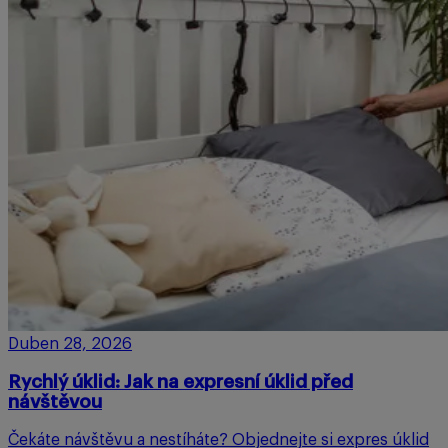
Duben 28, 2026
Rychlý úklid: Jak na expresní úklid před
návštěvou
Čekáte návštěvu a nestíháte? Objednejte si expres úklid