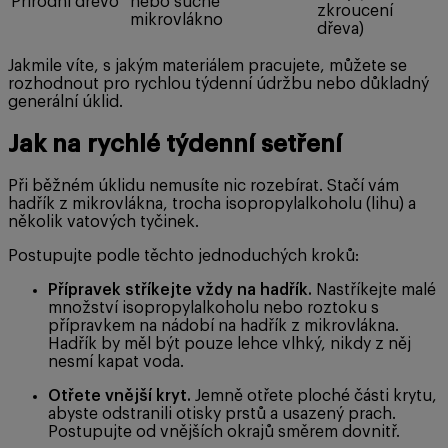
Přírodní dřevo
nebo suché
zkroucení
mikrovlákno
dřeva)
Jakmile víte, s jakým materiálem pracujete, můžete se
rozhodnout pro rychlou týdenní údržbu nebo důkladný
generální úklid.
Jak na rychlé týdenní setření
Při běžném úklidu nemusíte nic rozebírat. Stačí vám
hadřík z mikrovlákna, trocha isopropylalkoholu (lihu) a
několik vatových tyčinek.
Postupujte podle těchto jednoduchých kroků:
Přípravek stříkejte vždy na hadřík.
Nastříkejte malé
množství isopropylalkoholu nebo roztoku s
přípravkem na nádobí na hadřík z mikrovlákna.
Hadřík by měl být pouze lehce vlhký, nikdy z něj
nesmí kapat voda.
Otřete vnější kryt.
Jemně otřete ploché části krytu,
abyste odstranili otisky prstů a usazený prach.
Postupujte od vnějších okrajů směrem dovnitř.