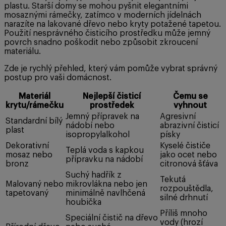
plastu. Starší domy se mohou pyšnit elegantními
mosaznými rámečky, zatímco v moderních jídelnách
narazíte na lakované dřevo nebo kryty potažené tapetou.
Použití nesprávného čisticího prostředku může jemný
povrch snadno poškodit nebo způsobit zkroucení
materiálu.
Zde je rychlý přehled, který vám pomůže vybrat správný
postup pro vaši domácnost.
Materiál
Nejlepší čisticí
Čemu se
krytu/rámečku
prostředek
vyhnout
Jemný přípravek na
Agresivní
Standardní bílý
nádobí nebo
abrazivní čisticí
plast
isopropylalkohol
písky
Dekorativní
Kyselé čističe
Teplá voda s kapkou
mosaz nebo
jako ocet nebo
přípravku na nádobí
bronz
citronová šťáva
Suchý hadřík z
Tekutá
Malovaný nebo
mikrovlákna nebo jen
rozpouštědla,
tapetovaný
minimálně navlhčená
silné drhnutí
houbička
Příliš mnoho
Speciální čistič na dřevo
vody (hrozí