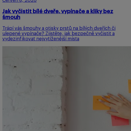
Červen 8, 2026
Jak vyčistit bílé dveře, vypínače a kliky bez
šmouh
Trápí vás šmouhy a otisky prstů na bílých dveřích či
ulepené vypínače? Zjistěte, jak bezpečně vyčistit a
vydezinfikovat nejvytíženější místa