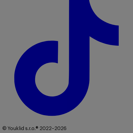
© Youklid s.r.o.® 2022–2026