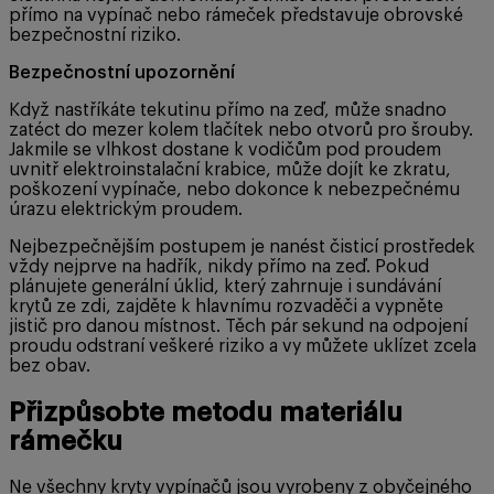
přímo na vypínač nebo rámeček představuje obrovské
bezpečnostní riziko.
Bezpečnostní upozornění
Když nastříkáte tekutinu přímo na zeď, může snadno
zatéct do mezer kolem tlačítek nebo otvorů pro šrouby.
Jakmile se vlhkost dostane k vodičům pod proudem
uvnitř elektroinstalační krabice, může dojít ke zkratu,
poškození vypínače, nebo dokonce k nebezpečnému
úrazu elektrickým proudem.
Nejbezpečnějším postupem je nanést čisticí prostředek
vždy nejprve na hadřík, nikdy přímo na zeď. Pokud
plánujete generální úklid, který zahrnuje i sundávání
krytů ze zdi, zajděte k hlavnímu rozvaděči a vypněte
jistič pro danou místnost. Těch pár sekund na odpojení
proudu odstraní veškeré riziko a vy můžete uklízet zcela
bez obav.
Přizpůsobte metodu materiálu
rámečku
Ne všechny kryty vypínačů jsou vyrobeny z obyčejného