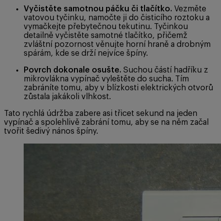
Vyčistěte samotnou páčku či tlačítko.
Vezměte
vatovou tyčinku, namočte ji do čisticího roztoku a
vymačkejte přebytečnou tekutinu. Tyčinkou
detailně vyčistěte samotné tlačítko, přičemž
zvláštní pozornost věnujte horní hraně a drobným
spárám, kde se drží nejvíce špíny.
Povrch dokonale osušte.
Suchou částí hadříku z
mikrovlákna vypínač vyleštěte do sucha. Tím
zabráníte tomu, aby v blízkosti elektrických otvorů
zůstala jakákoli vlhkost.
Tato rychlá údržba zabere asi třicet sekund na jeden
vypínač a spolehlivě zabrání tomu, aby se na něm začal
tvořit šedivý nános špíny.