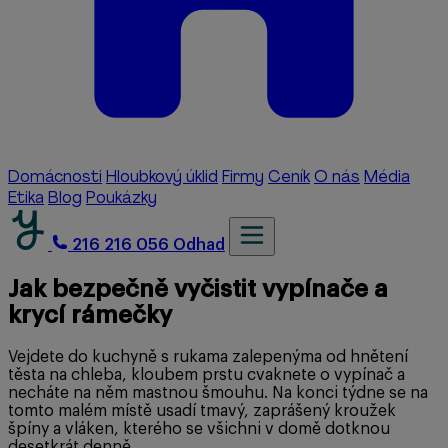
Domácnosti
Hloubkový úklid
Firmy
Ceník
O nás
Média
Etika
Blog
Poukázky
216 216 056
Odhad
Jak bezpečně vyčistit vypínače a
krycí rámečky
Vejdete do kuchyně s rukama zalepenýma od hnětení
těsta na chleba, kloubem prstu cvaknete o vypínač a
necháte na něm mastnou šmouhu. Na konci týdne se na
tomto malém místě usadí tmavý, zaprášený kroužek
špíny a vláken, kterého se všichni v domě dotknou
desetkrát denně.