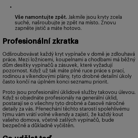
Vše namontujte zpět.
Jakmile jsou kryty zcela
suché, našroubujte je zpět na místo. Znovu
zapněte jistič a máte hotovo.
Profesionální zkratka
Odšroubovávat každý kryt vypínače v domě je zdlouhavá
práce. Mezi ložnicemi, koupelnami a chodbami má běžný
dům desítky vypínačů a zásuvek, které vyžadují
pozornost. Když už tak máte plné ruce práce s prací,
rodinou a víkendovými plány, tyto drobné detailní úkoly
často končí na úplném konci seznamu priorit.
Proto jsou profesionální úklidové služby takovou úlevou.
Když si objednáte profesionály na generální úklid,
postarají se o všechny tyto drobné a časově náročné
detaily za vás. Přenechání těchto starostí spolehlivému
týmu vám vrátí volné víkendy a zajistí, že každý kout
vašeho domova, včetně zašlých vypínačů, bude
bezpečně a důkladně vyčištěn.