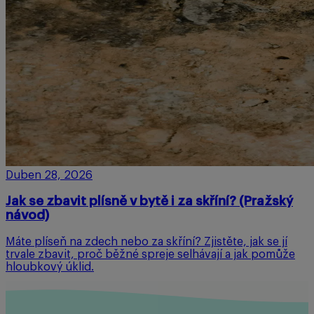
Duben 28, 2026
Jak se zbavit plísně v bytě i za skříní? (Pražský
návod)
Máte plíseň na zdech nebo za skříní? Zjistěte, jak se jí
trvale zbavit, proč běžné spreje selhávají a jak pomůže
hloubkový úklid.