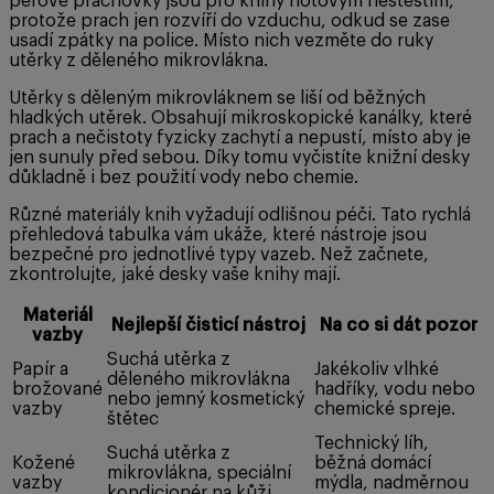
péřové prachovky jsou pro knihy hotovým neštěstím,
protože prach jen rozvíří do vzduchu, odkud se zase
usadí zpátky na police. Místo nich vezměte do ruky
utěrky z děleného mikrovlákna.
Utěrky s děleným mikrovláknem se liší od běžných
hladkých utěrek. Obsahují mikroskopické kanálky, které
prach a nečistoty fyzicky zachytí a nepustí, místo aby je
jen sunuly před sebou. Díky tomu vyčistíte knižní desky
důkladně i bez použití vody nebo chemie.
Různé materiály knih vyžadují odlišnou péči. Tato rychlá
přehledová tabulka vám ukáže, které nástroje jsou
bezpečné pro jednotlivé typy vazeb. Než začnete,
zkontrolujte, jaké desky vaše knihy mají.
Materiál
Nejlepší čisticí nástroj
Na co si dát pozor
vazby
Suchá utěrka z
Papír a
Jakékoliv vlhké
děleného mikrovlákna
brožované
hadříky, vodu nebo
nebo jemný kosmetický
vazby
chemické spreje.
štětec
Technický líh,
Suchá utěrka z
Kožené
běžná domácí
mikrovlákna, speciální
vazby
mýdla, nadměrnou
kondicionér na kůži