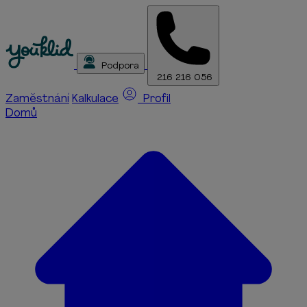
Podpora
216 216 056
Zaměstnání
Kalkulace
Profil
Domů