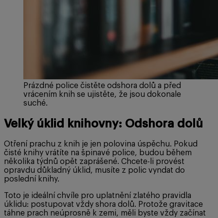
Prázdné police čistěte odshora dolů a před
vrácením knih se ujistěte, že jsou dokonale
suché.
Velký úklid knihovny: Odshora dolů
Otření prachu z knih je jen polovina úspěchu. Pokud
čisté knihy vrátíte na špinavé police, budou během
několika týdnů opět zaprášené. Chcete-li provést
opravdu důkladný úklid, musíte z polic vyndat do
poslední knihy.
Toto je ideální chvíle pro uplatnění zlatého pravidla
úklidu: postupovat vždy shora dolů. Protože gravitace
táhne prach neúprosně k zemi, měli byste vždy začínat