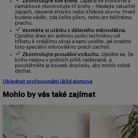
Zkontrolujte své knihy.
Zajděte ke knihovně a
namátkově zkontrolujte tři knihy – hledejte zatuchlý
zápach, slepené stránky nebo křídové skvrny. Hned
budete vědět, zda čelíte plísni, nebo jen běžnému
prachu.
Vezměte si utěrku z děleného mikrovlákna.
Oprášte dnes jen jedinou polici technikou od
hřbetu k vnějšímu okraji a sami uvidíte, jak snadno
toto speciální mikrovlákno prach zachytí.
Zkontrolujte proudění vzduchu.
Ujistěte se, že
knihy nejsou v policích příliš natěsnané, a
povytáhněte je kousek dopředu, aby mohly volně
dýchat.
Objednat profesionální úklid domova
Mohlo by vás také zajímat