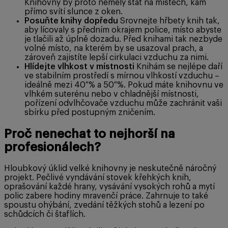
Knihovny by proto neměly stát na místech, kam
přímo svítí slunce z oken.
Posuňte knihy dopředu
Srovnejte hřbety knih tak,
aby lícovaly s předním okrajem police, místo abyste
je tlačili až úplně dozadu. Před knihami tak nezbyde
volné místo, na kterém by se usazoval prach, a
zároveň zajistíte lepší cirkulaci vzduchu za nimi.
Hlídejte vlhkost v místnosti
Knihám se nejlépe daří
ve stabilním prostředí s mírnou vlhkostí vzduchu –
ideálně mezi 40 % a 50 %. Pokud máte knihovnu ve
vlhkém suterénu nebo v chladnější místnosti,
pořízení odvlhčovače vzduchu může zachránit vaši
sbírku před postupným zničením.
Proč nenechat to nejhorší na
profesionálech?
Hloubkový úklid velké knihovny je neskutečně náročný
projekt. Pečlivé vyndávání stovek křehkých knih,
oprašování každé hrany, vysávání vysokých rohů a mytí
polic zabere hodiny mravenčí práce. Zahrnuje to také
spoustu ohýbání, zvedání těžkých stohů a lezení po
schůdcích či štaflích.