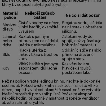
lak, nezkroutili dřevo nebo nezanechali lepkavý film, na
který by se prach chytal ještě rychleji.
Materiál
Nejlepší způsob
Na co si dát pozor
police
čištění
Čistič vhodný na dřevo,
Stojatou vodu, leštidla
Masivní
vlhký hadřík, okamžité
na nábytek s obsahem
dřevo
vysušení
silikonu.
Laminát
Roztok s jemným
Zatékání vody do
nebo
přípravkem na nádobí,
spojů, což způsobuje
dýha
utěrka z mikrovlákna
bobtnání materiálu.
Hladká utěrka z
Stříkání čističe na sklo
Sklo
mikrovlákna s trochou
přímo na dřevěné
vody
spoje a rámy.
Vlhký hadřík s jemným
Rezivění kolem
Kov
saponátem, důkladné
hlaviček šroubů,
osušení
poškrábání laku.
Než na police vrátíte jedinou knihu, nechte je dokonale
uschnout. Pokud byste knihy naskládali na ještě vlhké
dřevo, papír by vlhkost okamžitě nasál, což by vytvořilo
ideální prostředí pro vznik plísní. Počkejte alespoň
několik hodin, případně v místnosti zapněte ventilátor,
abyste schnutí urychlili.