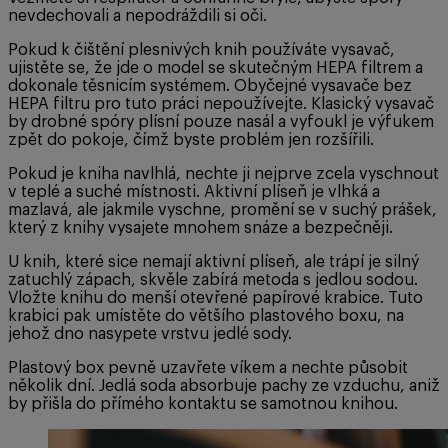
nevdechovali a nepodráždili si oči.
Pokud k čištění plesnivých knih používáte vysavač,
ujistěte se, že jde o model se skutečným HEPA filtrem a
dokonale těsnicím systémem. Obyčejné vysavače bez
HEPA filtru pro tuto práci nepoužívejte. Klasický vysavač
by drobné spóry plísní pouze nasál a vyfoukl je výfukem
zpět do pokoje, čímž byste problém jen rozšířili.
Pokud je kniha navlhlá, nechte ji nejprve zcela vyschnout
v teplé a suché místnosti. Aktivní plíseň je vlhká a
mazlavá, ale jakmile vyschne, promění se v suchý prášek,
který z knihy vysajete mnohem snáze a bezpečněji.
U knih, které sice nemají aktivní plíseň, ale trápí je silný
zatuchlý zápach, skvěle zabírá metoda s jedlou sodou.
Vložte knihu do menší otevřené papírové krabice. Tuto
krabici pak umístěte do většího plastového boxu, na
jehož dno nasypete vrstvu jedlé sody.
Plastový box pevně uzavřete víkem a nechte působit
několik dní. Jedlá soda absorbuje pachy ze vzduchu, aniž
by přišla do přímého kontaktu se samotnou knihou.