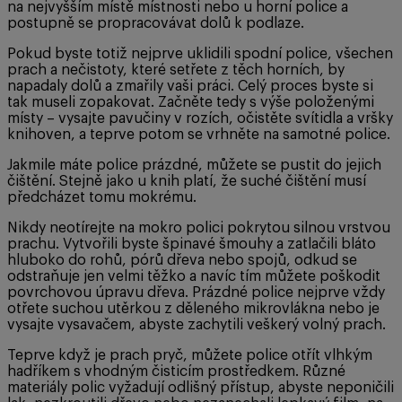
na nejvyšším místě místnosti nebo u horní police a
postupně se propracovávat dolů k podlaze.
Pokud byste totiž nejprve uklidili spodní police, všechen
prach a nečistoty, které setřete z těch horních, by
napadaly dolů a zmařily vaši práci. Celý proces byste si
tak museli zopakovat. Začněte tedy s výše položenými
místy – vysajte pavučiny v rozích, očistěte svítidla a vršky
knihoven, a teprve potom se vrhněte na samotné police.
Jakmile máte police prázdné, můžete se pustit do jejich
čištění. Stejně jako u knih platí, že suché čištění musí
předcházet tomu mokrému.
Nikdy neotírejte na mokro polici pokrytou silnou vrstvou
prachu. Vytvořili byste špinavé šmouhy a zatlačili bláto
hluboko do rohů, pórů dřeva nebo spojů, odkud se
odstraňuje jen velmi těžko a navíc tím můžete poškodit
povrchovou úpravu dřeva. Prázdné police nejprve vždy
otřete suchou utěrkou z děleného mikrovlákna nebo je
vysajte vysavačem, abyste zachytili veškerý volný prach.
Teprve když je prach pryč, můžete police otřít vlhkým
hadříkem s vhodným čisticím prostředkem. Různé
materiály polic vyžadují odlišný přístup, abyste neponičili