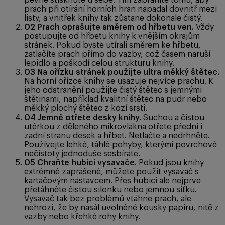
pevně stisknuté u sebe. Tím zabráníte tomu, aby
prach při otírání horních hran napadal dovnitř mezi
listy, a vnitřek knihy tak zůstane dokonale čistý.
02
Prach oprašujte směrem od hřbetu ven.
Vždy
postupujte od hřbetu knihy k vnějším okrajům
stránek. Pokud byste utírali směrem ke hřbetu,
zatlačíte prach přímo do vazby, což časem naruší
lepidlo a poškodí celou strukturu knihy.
03
Na ořízku stránek použijte ultra měkký štětec.
Na horní ořízce knihy se usazuje nejvíce prachu. K
jeho odstranění použijte čistý štětec s jemnými
štětinami, například kvalitní štětec na pudr nebo
měkký plochý štětec z kozí srsti.
04
Jemně otřete desky knihy.
Suchou a čistou
utěrkou z děleného mikrovlákna otřete přední i
zadní stranu desek a hřbet. Netlačte a nedrhněte.
Používejte lehké, táhlé pohyby, kterými povrchové
nečistoty jednoduše sesbíráte.
05
Chraňte hubici vysavače.
Pokud jsou knihy
extrémně zaprášené, můžete použít vysavač s
kartáčovým nástavcem. Přes hubici ale nejprve
přetáhněte čistou silonku nebo jemnou síťku.
Vysavač tak bez problémů vtáhne prach, ale
nehrozí, že by nasál uvolněné kousky papíru, nitě z
vazby nebo křehké rohy knihy.