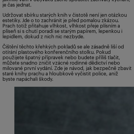
je čas jednat.
Udržovat sbírku starých knih v čistotě není jen otázkou
estetiky. Jde o to zachránit je před pomalou zkázou.
Prach totiž přitahuje vlhkost, vlhkost přeje plísním a
plíseň si s chutí poradí se starým papírem, lepenkou i
lepidlem, dokud z nich nic nezbyde.
Čištění těchto křehkých pokladů se ale zásadně liší od
otírání plastového konferenčního stolku. Pokud
použijete špatný přípravek nebo budete příliš tlačit,
můžete snadno zničit vzácné rodinné dědictví nebo
milované první vydání. Zde je návod, jak bezpečně zbavit
staré knihy prachu a hloubkově vyčistit police, aniž
byste napáchali škody.