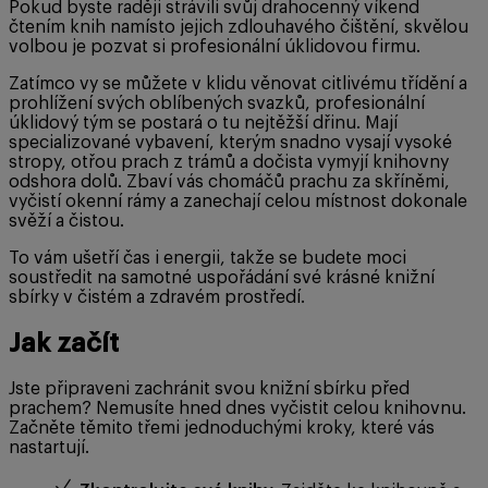
Pokud byste raději strávili svůj drahocenný víkend
čtením knih namísto jejich zdlouhavého čištění, skvělou
volbou je pozvat si profesionální úklidovou firmu.
Zatímco vy se můžete v klidu věnovat citlivému třídění a
prohlížení svých oblíbených svazků, profesionální
úklidový tým se postará o tu nejtěžší dřinu. Mají
specializované vybavení, kterým snadno vysají vysoké
stropy, otřou prach z trámů a dočista vymyjí knihovny
odshora dolů. Zbaví vás chomáčů prachu za skříněmi,
vyčistí okenní rámy a zanechají celou místnost dokonale
svěží a čistou.
To vám ušetří čas i energii, takže se budete moci
soustředit na samotné uspořádání své krásné knižní
sbírky v čistém a zdravém prostředí.
Jak začít
Jste připraveni zachránit svou knižní sbírku před
prachem? Nemusíte hned dnes vyčistit celou knihovnu.
Začněte těmito třemi jednoduchými kroky, které vás
nastartují.