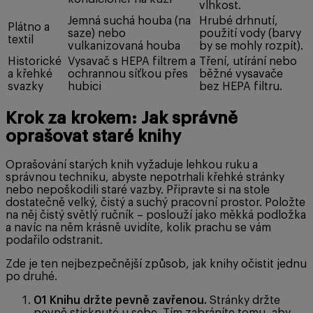
vlhkost.
Jemná suchá houba (na
Hrubé drhnutí,
Plátno a
saze) nebo
použití vody (barvy
textil
vulkanizovaná houba
by se mohly rozpít).
Historické
Vysavač s HEPA filtrem a
Tření, utírání nebo
a křehké
ochrannou síťkou přes
běžné vysavače
svazky
hubici
bez HEPA filtru.
Krok za krokem: Jak správně
oprašovat staré knihy
Oprašování starých knih vyžaduje lehkou ruku a
správnou techniku, abyste nepotrhali křehké stránky
nebo nepoškodili staré vazby. Připravte si na stole
dostatečně velký, čistý a suchý pracovní prostor. Položte
na něj čistý světlý ručník – poslouží jako měkká podložka
a navíc na něm krásně uvidíte, kolik prachu se vám
podařilo odstranit.
Zde je ten nejbezpečnější způsob, jak knihy očistit jednu
po druhé.
01
Knihu držte pevně zavřenou.
Stránky držte