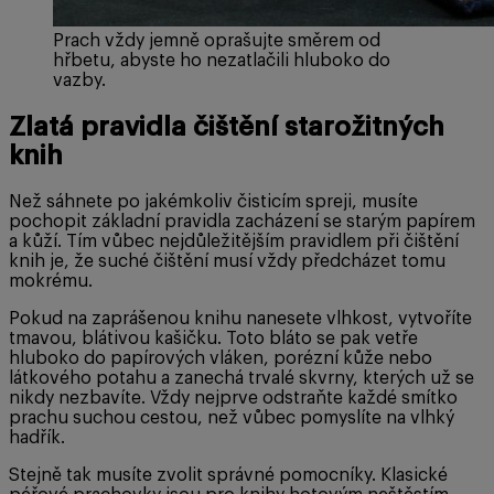
Prach vždy jemně oprašujte směrem od
hřbetu, abyste ho nezatlačili hluboko do
vazby.
Zlatá pravidla čištění starožitných
knih
Než sáhnete po jakémkoliv čisticím spreji, musíte
pochopit základní pravidla zacházení se starým papírem
a kůží. Tím vůbec nejdůležitějším pravidlem při čištění
knih je, že suché čištění musí vždy předcházet tomu
mokrému.
Pokud na zaprášenou knihu nanesete vlhkost, vytvoříte
tmavou, blátivou kašičku. Toto bláto se pak vetře
hluboko do papírových vláken, porézní kůže nebo
látkového potahu a zanechá trvalé skvrny, kterých už se
nikdy nezbavíte. Vždy nejprve odstraňte každé smítko
prachu suchou cestou, než vůbec pomyslíte na vlhký
hadřík.
Stejně tak musíte zvolit správné pomocníky. Klasické