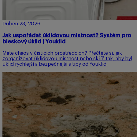
Duben 23, 2026
Jak uspořádat úklidovou místnost? Systém pro
bleskový úklid | Youklid
Máte chaos v čistících prostředcích? Přečtěte si, jak
zorganizovat úklidovou místnost nebo skříň tak, aby byl
úklid rychlejší a bezpečnější s tipy od Youklid.