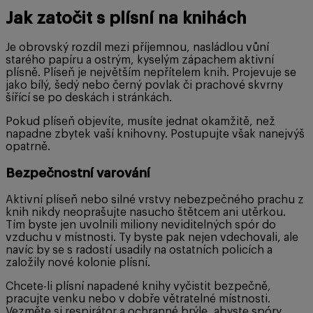
Jak zatočit s plísní na knihách
Je obrovský rozdíl mezi příjemnou, nasládlou vůní
starého papíru a ostrým, kyselým zápachem aktivní
plísně. Plíseň je největším nepřítelem knih. Projevuje se
jako bílý, šedý nebo černý povlak či prachové skvrny
šířící se po deskách i stránkách.
Pokud plíseň objevíte, musíte jednat okamžitě, než
napadne zbytek vaší knihovny. Postupujte však nanejvýš
opatrně.
Bezpečnostní varování
Aktivní plíseň nebo silné vrstvy nebezpečného prachu z
knih nikdy neoprašujte nasucho štětcem ani utěrkou.
Tím byste jen uvolnili miliony neviditelných spór do
vzduchu v místnosti. Ty byste pak nejen vdechovali, ale
navíc by se s radostí usadily na ostatních policích a
založily nové kolonie plísní.
Chcete-li plísní napadené knihy vyčistit bezpečně,
pracujte venku nebo v dobře větratelné místnosti.
Vezměte si respirátor a ochranné brýle, abyste spóry