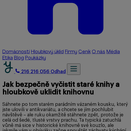
Domácnosti
Hloubkový úklid
Firmy
Ceník
O nás
Média
Etika
Blog
Poukázky
216 216 056
Odhad
Jak bezpečně vyčistit staré knihy a
hloubkově uklidit knihovnu
Sáhnete po tom starém parádním vázaném kousku, který
jste ulovili v antikvariátu, a chcete se jím pochlubit
návštěvě – ale ruku okamžitě stáhnete zpět, protože je
celá od šedé, tlusté vrstvy prachu. Ta typická zatuchlá
vůně má sice v historické knihovně své kouzlo, ale
jakmile vám v obýváku začne spouštět záchvaty kýchání,