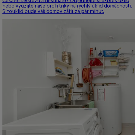
Čekáte návštěvu a nestíháte? Objednejte si expres úklid
nebo využijte naše profi triky na rychlý úklid domácnosti.
S Youklid bude váš domov zářit za pár minut.