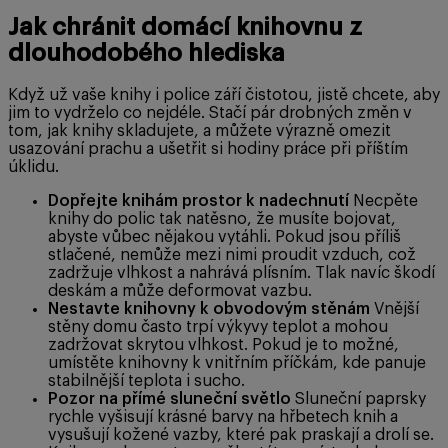
Jak chránit domácí knihovnu z
dlouhodobého hlediska
Když už vaše knihy i police září čistotou, jistě chcete, aby
jim to vydrželo co nejdéle. Stačí pár drobných změn v
tom, jak knihy skladujete, a můžete výrazně omezit
usazování prachu a ušetřit si hodiny práce při příštím
úklidu.
Dopřejte knihám prostor k nadechnutí
Necpěte
knihy do polic tak natěsno, že musíte bojovat,
abyste vůbec nějakou vytáhli. Pokud jsou příliš
stlačené, nemůže mezi nimi proudit vzduch, což
zadržuje vlhkost a nahrává plísním. Tlak navíc škodí
deskám a může deformovat vazbu.
Nestavte knihovny k obvodovým stěnám
Vnější
stěny domu často trpí výkyvy teplot a mohou
zadržovat skrytou vlhkost. Pokud je to možné,
umístěte knihovny k vnitřním příčkám, kde panuje
stabilnější teplota i sucho.
Pozor na přímé sluneční světlo
Sluneční paprsky
rychle vyšisují krásné barvy na hřbetech knih a
vysušují kožené vazby, které pak praskají a drolí se.